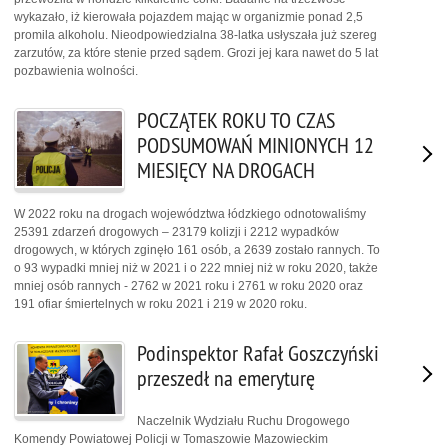
wykazało, iż kierowała pojazdem mając w organizmie ponad 2,5
promila alkoholu. Nieodpowiedzialna 38-latka usłyszała już szereg
zarzutów, za które stenie przed sądem. Grozi jej kara nawet do 5 lat
pozbawienia wolności.
POCZĄTEK ROKU TO CZAS
PODSUMOWAŃ MINIONYCH 12
MIESIĘCY NA DROGACH
W 2022 roku na drogach województwa łódzkiego odnotowaliśmy
25391 zdarzeń drogowych – 23179 kolizji i 2212 wypadków
drogowych, w których zginęło 161 osób, a 2639 zostało rannych. To
o 93 wypadki mniej niż w 2021 i o 222 mniej niż w roku 2020, także
mniej osób rannych - 2762 w 2021 roku i 2761 w roku 2020 oraz
191 ofiar śmiertelnych w roku 2021 i 219 w 2020 roku.
Podinspektor Rafał Goszczyński
przeszedł na emeryturę
Naczelnik Wydziału Ruchu Drogowego
Komendy Powiatowej Policji w Tomaszowie Mazowieckim