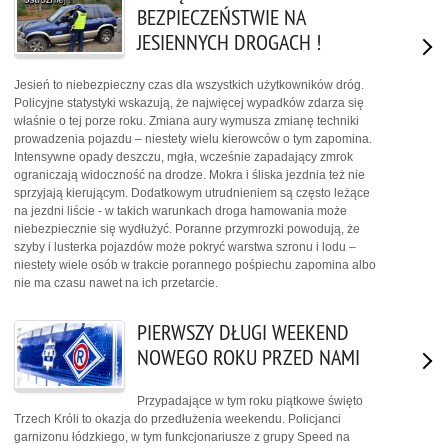
BEZPIECZEŃSTWIE NA
JESIENNYCH DROGACH !
Jesień to niebezpieczny czas dla wszystkich użytkowników dróg.
Policyjne statystyki wskazują, że najwięcej wypadków zdarza się
właśnie o tej porze roku. Zmiana aury wymusza zmianę techniki
prowadzenia pojazdu – niestety wielu kierowców o tym zapomina.
Intensywne opady deszczu, mgła, wcześnie zapadający zmrok
ograniczają widoczność na drodze. Mokra i śliska jezdnia też nie
sprzyjają kierującym. Dodatkowym utrudnieniem są często leżące
na jezdni liście - w takich warunkach droga hamowania może
niebezpiecznie się wydłużyć. Poranne przymrozki powodują, że
szyby i lusterka pojazdów może pokryć warstwa szronu i lodu –
niestety wiele osób w trakcie porannego pośpiechu zapomina albo
nie ma czasu nawet na ich przetarcie.
PIERWSZY DŁUGI WEEKEND
NOWEGO ROKU PRZED NAMI
Przypadające w tym roku piątkowe święto
Trzech Króli to okazja do przedłużenia weekendu. Policjanci
garnizonu łódzkiego, w tym funkcjonariusze z grupy Speed na