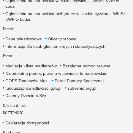
Ogłoszenia na stanowiska w służbie cywilnej - WKiSz KWP w
Łodzi
Ogłoszenia na stanowiska niebędące w służbie cywilnej - WKiSz
KWP w Łodzi
Kontakt
Dane teleadresowe
Oficer prasowy
Informacje dla osób głuchoniemych i słabosłyszących
Pomoc
Mediacja - lista mediatorów
Bezpłatna pomoc prawna
Nieodpłatna pomoc prawna w powiecie tomaszowskim
GOPS Tomaszów Maz.
Portal Pomocy Społecznej
funduszsprawiedliwosci.gov.pl
subvenio.org.pl
Dajemy Dzieciom Siłę
Ochrona danych
DOSTĘPNOŚĆ
Deklaracja dostępności
Regulaminy