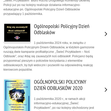
„Świeć Przykładem” Biuro Ruchu Drogowego Komendy Głównej
Policji już po raz kolejny realizuje działania informacyjno-
edukacyjne pn. Ogólnopolski Policyjny Dzień Odblasków
przypadający 1 października.
Ogólnopolski Policyjny Dzień
Odblasków
1 października 2024 roku, w związku z
Ogólnopolskim Policyjnym Dniem Odblasków, w łódzkim garnizonie
ruszają dwie kampanie profilaktyczne ,,Świeć Przykładem – Noś
Odblaski”, oraz #daj się zauważyć# noś odblaski#. Policjanci będą
przypominać pieszym o potrzebie korzystania z elementów
odblaskowych, by byli widoczni i pozwolili na odpowiednią reakcję
kierowcom pojazdów.
OGÓLNOPOLSKI POLICYJNY
DZIEŃ ODBLASKÓW 2020
1 października 2020 r., w ramach akcji
informacyjno-edukacyjnej „Świeć
Przykładem”, po raz kolejny obchodzony jest