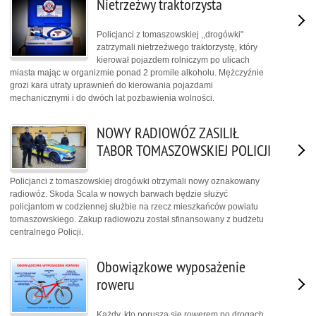
Nietrzeźwy traktorzysta
Policjanci z tomaszowskiej ,,drogówki"
zatrzymali nietrzeźwego traktorzystę, który
kierował pojazdem rolniczym po ulicach
miasta mając w organizmie ponad 2 promile alkoholu. Mężczyźnie
grozi kara utraty uprawnień do kierowania pojazdami
mechanicznymi i do dwóch lat pozbawienia wolności.
NOWY RADIOWÓZ ZASILIŁ
TABOR TOMASZOWSKIEJ POLICJI
Policjanci z tomaszowskiej drogówki otrzymali nowy oznakowany
radiowóz. Skoda Scala w nowych barwach będzie służyć
policjantom w codziennej służbie na rzecz mieszkańców powiatu
tomaszowskiego. Zakup radiowozu został sfinansowany z budżetu
centralnego Policji.
Obowiązkowe wyposażenie
roweru
Każdy, kto porusza się rowerem po drogach,