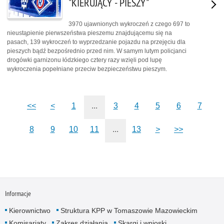
"KIERUJĄCY - PIESZY"
3970 ujawnionych wykroczeń z czego 697 to
nieustąpienie pierwszeństwa pieszemu znajdującemu się na
pasach, 139 wykroczeń to wyprzedzanie pojazdu na przejęciu dla
pieszych bądź bezpośrednio przed nim. W samym lutym policjanci
drogówki garnizonu łódzkiego cztery razy wzięli pod lupę
wykroczenia popełniane przeciw bezpieczeństwu pieszym.
<<
<
1
...
3
4
5
6
7
8
9
10
11
...
13
>
>>
Informacje
Kierownictwo
Struktura KPP w Tomaszowie Mazowieckim
Komisariaty
Zakres działania
Skargi i wnioski