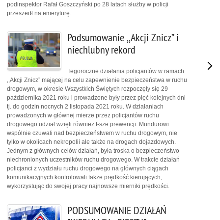
podinspektor Rafał Goszczyński po 28 latach służby w policji
przeszedł na emeryturę.
Podsumowanie ,,Akcji Znicz” i
niechlubny rekord
Tegoroczne działania policjantów w ramach
,,Akcji Znicz” mającej na celu zapewnienie bezpieczeństwa w ruchu
drogowym, w okresie Wszystkich Świętych rozpoczęły się 29
października 2021 roku i prowadzone były przez pięć kolejnych dni
tj. do godzin nocnych 2 listopada 2021 roku. W działaniach
prowadzonych w głównej mierze przez policjantów ruchu
drogowego udział wzięli również f-sze prewencji. Mundurowi
wspólnie czuwali nad bezpieczeństwem w ruchu drogowym, nie
tylko w okolicach nekropolii ale także na drogach dojazdowych.
Jednym z głównych celów działań, była troska o bezpieczeństwo
niechronionych uczestników ruchu drogowego. W trakcie działań
policjanci z wydziału ruchu drogowego na głównych ciągach
komunikacyjnych kontrolowali także prędkość kierujących,
wykorzystując do swojej pracy najnowsze mierniki prędkości.
PODSUMOWANIE DZIAŁAŃ