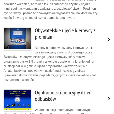
powinien wiedzieć, że rower, tak jak samochód czy inny pojazd,
musi spełniać wymagania związane z bezpieczeństwem. Powinien
być sprawny i posiadać obowiązkowe wyposażenie, na które należy
zwrócić uwagę najlepiej już na etapie kupna roweru
Obywatelskie ujęcie kierowcy z
promilami
Kolejny nieodpowiedzialny kierowca został
wyeliminowany z ruchu drogowego przez
świadków. Do obywatelskiego ujęcia kierowcy, który miał w
organizmie blisko 3,5 promila alkoholu doszło w na terenie jednej
ze stacji paliw w gminie Ujazd przy drodze wojewódzkiej W713.
Amator jazdy na ,,podwójnym gazie” musi liczyć się z utratą
uprawnień do kierowania pojazdami, grzywną i karą nawet do 2 lat
pozbawienia wolności.
Ogólnopolski policyjny dzień
odblasków
W ramach akcji informacyjno-edukacyjnej