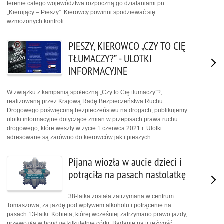
terenie całego województwa rozpoczną go działaniami pn.
„Kierujący – Pieszy”. Kierowcy powinni spodziewać się
wzmożonych kontroli.
PIESZY, KIEROWCO „CZY TO CIĘ
TŁUMACZY?” - ULOTKI
INFORMACYJNE
W związku z kampanią społeczną „Czy to Cię tłumaczy”?,
realizowaną przez Krajową Radę Bezpieczeństwa Ruchu
Drogowego poświęconą bezpieczeństwu na drogach, publikujemy
ulotki informacyjne dotyczące zmian w przepisach prawa ruchu
drogowego, które weszły w życie 1 czerwca 2021 r. Ulotki
adresowane są zarówno do kierowców jak i pieszych.
Pijana wiozła w aucie dzieci i
potrąciła na pasach nastolatkę
38-latka została zatrzymana w centrum
Tomaszowa, za jazdę pod wpływem alkoholu i potrącenie na
pasach 13-latki. Kobieta, której wcześniej zatrzymano prawo jazdy,
przewoziła w hondzie kilkuletnie córki. Badanie na trzeźwość