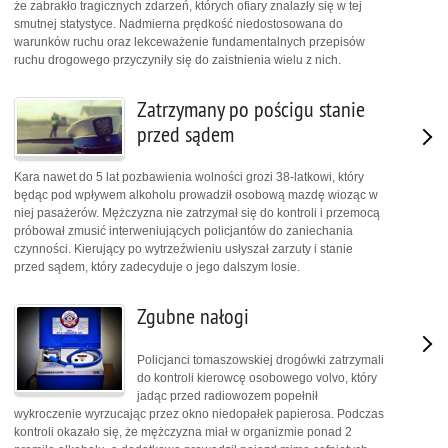
że zabrakło tragicznych zdarzeń, których ofiary znalazły się w tej
smutnej statystyce. Nadmierna prędkość niedostosowana do
warunków ruchu oraz lekceważenie fundamentalnych przepisów
ruchu drogowego przyczyniły się do zaistnienia wielu z nich.
Zatrzymany po pościgu stanie
przed sądem
Kara nawet do 5 lat pozbawienia wolności grozi 38-latkowi, który
będąc pod wpływem alkoholu prowadził osobową mazdę wioząc w
niej pasażerów. Mężczyzna nie zatrzymał się do kontroli i przemocą
próbował zmusić interweniujących policjantów do zaniechania
czynności. Kierujący po wytrzeźwieniu usłyszał zarzuty i stanie
przed sądem, który zadecyduje o jego dalszym losie.
Zgubne nałogi
Policjanci tomaszowskiej drogówki zatrzymali
do kontroli kierowcę osobowego volvo, który
jadąc przed radiowozem popełnił
wykroczenie wyrzucając przez okno niedopałek papierosa. Podczas
kontroli okazało się, że mężczyzna miał w organizmie ponad 2