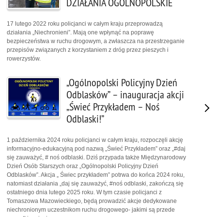
DZIAŁANIA OGÓLNOPOLSKIE
17 lutego 2022 roku policjanci w całym kraju przeprowadzą
działania „Niechronieni”. Mają one wpłynąć na poprawę
bezpieczeństwa w ruchu drogowym, a zwłaszcza na przestrzeganie
przepisów związanych z korzystaniem z dróg przez pieszych i
rowerzystów.
„Ogólnopolski Policyjny Dzień
Odblasków” – inauguracja akcji
„Świeć Przykładem – Noś
Odblaski!”
1 października 2024 roku policjanci w całym kraju, rozpoczęli akcję
informacyjno-edukacyjną pod nazwą „Świeć Przykładem” oraz „#daj
się zauważyć, # noś odblaski. Dziś przypada także Międzynarodowy
Dzień Osób Starszych oraz „Ogólnopolski Policyjny Dzień
Odblasków”. Akcja „ Świec przykładem” potrwa do końca 2024 roku,
natomiast działania „daj się zauważyć, #noś odblaski, zakończą się
ostatniego dnia lutego 2025 roku. W tym czasie policjanci z
Tomaszowa Mazowieckiego, będą prowadzić akcje dedykowane
niechronionym uczestnikom ruchu drogowego- jakimi są przede