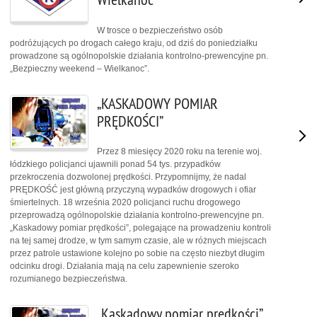
W trosce o bezpieczeństwo osób
podróżujących po drogach całego kraju, od dziś do poniedziałku
prowadzone są ogólnopolskie działania kontrolno-prewencyjne pn.
„Bezpieczny weekend – Wielkanoc”.
„KASKADOWY POMIAR
PRĘDKOŚCI”
Przez 8 miesięcy 2020 roku na terenie woj.
łódzkiego policjanci ujawnili ponad 54 tys. przypadków
przekroczenia dozwolonej prędkości. Przypomnijmy, że nadal
PRĘDKOŚĆ jest główną przyczyną wypadków drogowych i ofiar
śmiertelnych. 18 września 2020 policjanci ruchu drogowego
przeprowadzą ogólnopolskie działania kontrolno-prewencyjne pn.
„Kaskadowy pomiar prędkości”, polegające na prowadzeniu kontroli
na tej samej drodze, w tym samym czasie, ale w różnych miejscach
przez patrole ustawione kolejno po sobie na często niezbyt długim
odcinku drogi. Działania mają na celu zapewnienie szeroko
rozumianego bezpieczeństwa.
„Kaskadowy pomiar prędkości”