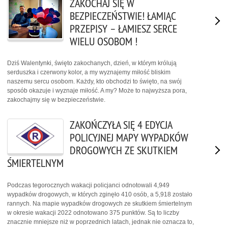
ZAKOCHAJ SIĘ W
BEZPIECZEŃSTWIE! ŁAMIĄC
PRZEPISY – ŁAMIESZ SERCE
WIELU OSOBOM !
Dziś Walentynki, święto zakochanych, dzień, w którym królują
serduszka i czerwony kolor, a my wyznajemy miłość bliskim
naszemu sercu osobom. Każdy, kto obchodzi to święto, na swój
sposób okazuje i wyznaje miłość. A my? Może to najwyższa pora,
zakochajmy się w bezpieczeństwie.
ZAKOŃCZYŁA SIĘ 4 EDYCJA
POLICYJNEJ MAPY WYPADKÓW
DROGOWYCH ZE SKUTKIEM
ŚMIERTELNYM
Podczas tegorocznych wakacji policjanci odnotowali 4,949
wypadków drogowych, w których zginęło 410 osób, a 5,918 zostało
rannych. Na mapie wypadków drogowych ze skutkiem śmiertelnym
w okresie wakacji 2022 odnotowano 375 punktów. Są to liczby
znacznie mniejsze niż w poprzednich latach, jednak nie oznacza to,