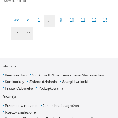
wszystkim piesi.
<<
<
1
...
9
10
11
12
13
>
>>
Informacje
Kierownictwo
Struktura KPP w Tomaszowie Mazowieckim
Komisariaty
Zakres działania
Skargi i wnioski
Prawa Człowieka
Podziękowania
Prewencja
Przemoc w rodzinie
Jak uniknąć zagrożeń
Rzeczy znalezione