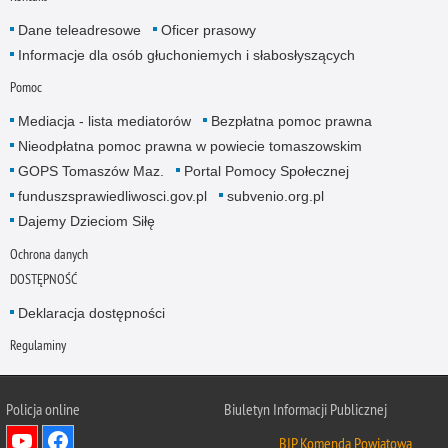
Dane teleadresowe
Oficer prasowy
Informacje dla osób głuchoniemych i słabosłyszących
Pomoc
Mediacja - lista mediatorów
Bezpłatna pomoc prawna
Nieodpłatna pomoc prawna w powiecie tomaszowskim
GOPS Tomaszów Maz.
Portal Pomocy Społecznej
funduszsprawiedliwosci.gov.pl
subvenio.org.pl
Dajemy Dzieciom Siłę
Ochrona danych
DOSTĘPNOŚĆ
Deklaracja dostępności
Regulaminy
Policja online
Biuletyn Informacji Publicznej
BIP Komenda Powiatowa