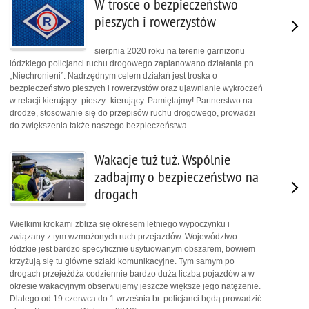
W trosce o bezpieczeństwo
pieszych i rowerzystów
sierpnia 2020 roku na terenie garnizonu
łódzkiego policjanci ruchu drogowego zaplanowano działania pn.
„Niechronieni”. Nadrzędnym celem działań jest troska o
bezpieczeństwo pieszych i rowerzystów oraz ujawnianie wykroczeń
w relacji kierujący- pieszy- kierujący. Pamiętajmy! Partnerstwo na
drodze, stosowanie się do przepisów ruchu drogowego, prowadzi
do zwiększenia także naszego bezpieczeństwa.
Wakacje tuż tuż. Wspólnie
zadbajmy o bezpieczeństwo na
drogach
Wielkimi krokami zbliża się okresem letniego wypoczynku i
związany z tym wzmożonych ruch przejazdów. Województwo
łódzkie jest bardzo specyficznie usytuowanym obszarem, bowiem
krzyżują się tu główne szlaki komunikacyjne. Tym samym po
drogach przejeżdża codziennie bardzo duża liczba pojazdów a w
okresie wakacyjnym obserwujemy jeszcze większe jego natężenie.
Dlatego od 19 czerwca do 1 września br. policjanci będą prowadzić