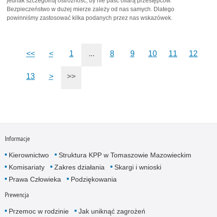
jednak szczególną ostrożność, by nie paść ofiarą przestępców.
Bezpieczeństwo w dużej mierze zależy od nas samych. Dlatego
powinniśmy zastosować kilka podanych przez nas wskazówek.
<<
<
1
...
8
9
10
11
12
13
>
>>
Informacje
Kierownictwo
Struktura KPP w Tomaszowie Mazowieckim
Komisariaty
Zakres działania
Skargi i wnioski
Prawa Człowieka
Podziękowania
Prewencja
Przemoc w rodzinie
Jak uniknąć zagrożeń