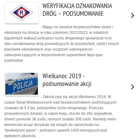
WERYFIKACJA OZNAKOWANIA
DRÓG – PODSUMOWANIE
Mając na uwadze bezpieczeństwo dzieci i
młodzieży na drodze w roku szkolnym 2022/2023, w ostatnich
tygodniach wakacji policjanci ruchu drogowego sprawdzali m.in.
stan oznakowania dróg prowadzących do przedszkoli, szkół i innych
placówek oświatowych oraz urządzeń ostrzegawczo-
zabezpieczających w bezpośrednim sąsiedztwie tego typu
podmiotów.
Wielkanoc 2019 -
podsumowanie akcji
Zakończyła się akcja Wielkanoc 2019. W
czasie Świąt Wielkanocnych nad bezpieczeństwem podróżujących
czuwało ok 5,5 tys. policjantów ruchu drogowego. Podczas
prowadzonych działań, w całym kraju, doszło do 281 wypadków,
śmierć poniosło 38 osób, rannych zostało 308 osób. Niestety wielu
kierowców wciąż decyduje się wsiąść do samochodu na
"podwójnym gazie" - policjanci ujawnili 1450 kierujących pod
wpływem alkoholu.