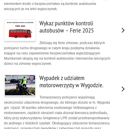
elementem troski o bezpieczeństwo są kontrole autobusów
wiozących je na letni wypoczynek.
Wykaz punktów kontroli
autobusów – Ferie 2025
Zbliżają się ferie zimowe, podczas których
policjanci ruchu drogowego w całym kraju podejmą działania
mające na celu zapewnienie bezpieczeństwa wyjeżdżającym.
Mundurowi skupią się na kontroli autobusów i kierowców wiozących
dzieci na zimowy wypoczynek.
Wypadek z udziałem
motorowerzysty w Wygodzie.
Tomaszowscy policjanci wyjaśniają
okoliczności zdarzenia drogowego, do którego doszło w m. Wygoda
gm. Ujazd. W wyniku zderzenia osobowego Volkswagena z
motorowerem, ciężkich obrażeń ciała doznał kierowca jednośladu,
który przy wykorzystaniu śmigłowca LPR został przetransportowany
do jednego z łódzkich szpitali. Obsługujący zdarzenie tomaszowscy
policjanci, przesłuchali świadków i zabezpieczyli pojazdy oraz