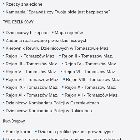
Rzeczy znalezione
Kampania "Sprawdź czy Twoje picie jest bezpieczne"
TWÓJ DZIELNICOWY
Dzielnicowy bliżej nas
Mapa rejonów
Zadania realizowane przez dzielnicowych
Kierownik Rewiru Dzielnicowych w Tomaszowie Maz.
Rejon I - Tomaszów Maz.
Rejon II - Tomaszów Maz.
Rejon III - Tomaszów Maz.
Rejon IV - Tomaszów Maz.
Rejon V - Tomaszów Maz.
Rejon VI - Tomaszów Maz.
Rejon VII - Tomaszów Maz.
Rejon VIII - Tomaszów Maz.
Rejon IX - Tomaszów Maz.
Rejon X - Tomaszów Maz.
Rejon XI - Tomaszów Maz.
Rejon XII - Tomaszów Maz.
Dzielnicowi Komisariatu Policji w Czerniewicach
Dzielnicowi Komisariatu Policji w Rokicinach
Ruch Drogowy
Punkty karne
Działania profilaktyczne i prewencyjne
Działania prewencyjno kontrolne podejmowane na drogach