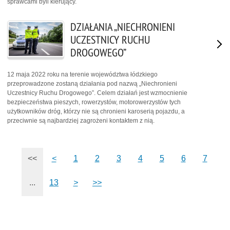
sprawcami byli kierujący.
DZIAŁANIA „NIECHRONIENI
UCZESTNICY RUCHU
DROGOWEGO”
12 maja 2022 roku na terenie województwa łódzkiego
przeprowadzone zostaną działania pod nazwą „Niechronieni
Uczestnicy Ruchu Drogowego”. Celem działań jest wzmocnienie
bezpieczeństwa pieszych, rowerzystów, motorowerzystów tych
użytkowników dróg, którzy nie są chronieni karoserią pojazdu, a
przeciwnie są najbardziej zagrożeni kontaktem z nią.
<<
<
1
2
3
4
5
6
7
...
13
>
>>