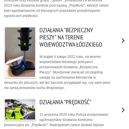
Koluszek oraz łódzkiej grupy ,,Speed”, prowadziła 28 września
2023 roku działania kontrole pod nazwą ,,Prędkość”, których celem
było egzekwowanie od kierujących pojazdami przestrzeganie
ograniczeń prędkości.
DZIAŁANIA "BEZPIECZNY
PIESZY" NA TERENIE
WOJEWÓDZTWA ŁÓDZKIEGO
W piątek 4 lutego 2022 roku, na terenie
województwa łódzkiego policjanci
przeprowadzili działania „Bezpieczny
Pieszy”. Mundurowi zwracali szczególną
uwagę na zachowania kierowców w
stosunku do pieszych, ale też bacznie przyglądali się, czy sami piesi
nie łamią przepisów ruchu drogowego.
DZIAŁANIA "PRĘDKOŚĆ"
11 września 2020 roku Policja przeprowadzi
ogólnopolskie działania kontrolno-
prewencyjne pn. „Prędkość”. Nadrzędnym celem działań będzie