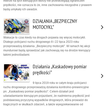
mierze na tych kierujących którzy nie przestrzegają ograniczeń
prędkości, nie oznacza to że, inne zachowania niezgodne z prawem
będą umykały ich uwadze.
DZIAŁANIA „BEZPIECZNY
MOTOCYKL”
Wakacje to czas kiedy na drogach pojawia się więcej motocykli.
Dlatego policjanci ruchu drogowego 8 i 22 lipca 2023 roku
przeprowadzą działania ,,Bezpieczny motocykl”. W ramach tej akcji
mundurowi będą sprawdzać jak zachowują się na drodze kierujący
takimi jednośladami.
Działania „Kaskadowy pomiar
prędkości”
9 lipca 2019 roku w całym kraju policjanci
ruchu drogowego przeprowadzą działania kontrolno-prewencyjne
pn. „Kaskadowy pomiar prędkości”. Celem działań jest
uświadamianie kierującym pojazdami, że nadmierna prędkość jest
podstawową przyczyną wypadków drogowych, która prowadzi do
tragicznych w skutkach zdarzeń, a także wyegzekwowanie od