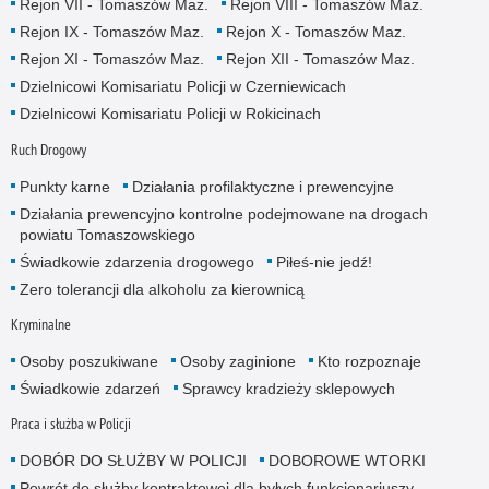
Rejon VII - Tomaszów Maz.
Rejon VIII - Tomaszów Maz.
Rejon IX - Tomaszów Maz.
Rejon X - Tomaszów Maz.
Rejon XI - Tomaszów Maz.
Rejon XII - Tomaszów Maz.
Dzielnicowi Komisariatu Policji w Czerniewicach
Dzielnicowi Komisariatu Policji w Rokicinach
Ruch Drogowy
Punkty karne
Działania profilaktyczne i prewencyjne
Działania prewencyjno kontrolne podejmowane na drogach
powiatu Tomaszowskiego
Świadkowie zdarzenia drogowego
Piłeś-nie jedź!
Zero tolerancji dla alkoholu za kierownicą
Kryminalne
Osoby poszukiwane
Osoby zaginione
Kto rozpoznaje
Świadkowie zdarzeń
Sprawcy kradzieży sklepowych
Praca i służba w Policji
DOBÓR DO SŁUŻBY W POLICJI
DOBOROWE WTORKI
Powrót do służby kontraktowej dla byłych funkcjonariuszy