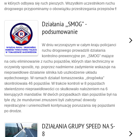
w których odbywa się ruch pieszych. Wszystkim uczestnikom ruchu
drogowego przypominamy o obowiązku przestrzegania przepisów ❗
Działania ,,SMOG" -
podsumowanie
W dniu wczorajszym w całym kraju policjanci
ruchu drogowego prowadzili działania
kontrolno-prewencyjne pn. „SMOG” mające
na celu eliminowanie z ruchu pojazdów, których stan techniczny w
oczywisty sposób, np. poprzez nadmierne zadymienie wskazuje na
nieprawidłowe działanie silnika lub uszkodzenie układu
wydechowego. W ramach działań tomaszowska ,,drogówka”
skontrolowała 46 pojazdów. W trakcie kontroli w 8 pojazdach
stwierdzono nieprawidłowości co skutkowało nałożeniem na 6
kierujących mandatów. W dwóch przypadkach stan pojazdów był na
tyle zły, że mundurowi zmuszeni byli zatrzymać dowody
rejestracyjne i uniemożliwili kontynuację poruszania się pojazdami
po drodze.
DZIAŁANIA GRUPY SPEED NA S-
8