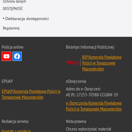
Ochrona danych
DOSTĘPNOŚĆ
Deklaracja dostępności
Regulaminy
Policja online
Biuletyn Informacji Publicznej
BIP Komenda Powiatowa
Policji w Tomaszowie
Mazowieckim
EPUAP
eDoręczenia
Adres do e-Doręczeń:
EPUAP Komenda Powiatowa Policji w
AE:PL-27253-70388-CCGBW-29
Tomaszowie Mazowieckim
e-Doręczenia Komenda Powiatowa
Policji w Tomaszowie Mazowieckim
Redakcja serwisu
Nota prawna
Chcesz wykorzystać materiał
Kontakt z redakcją