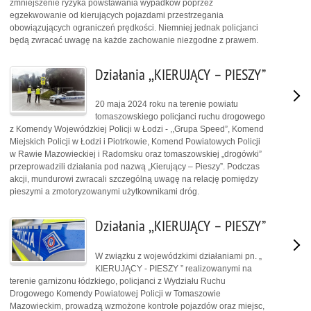
zmniejszenie ryzyka powstawania wypadków poprzez
egzekwowanie od kierujących pojazdami przestrzegania
obowiązujących ograniczeń prędkości. Niemniej jednak policjanci
będą zwracać uwagę na każde zachowanie niezgodne z prawem.
Działania ,,KIERUJĄCY – PIESZY”
20 maja 2024 roku na terenie powiatu
tomaszowskiego policjanci ruchu drogowego
z Komendy Wojewódzkiej Policji w Łodzi - ,,Grupa Speed”, Komend
Miejskich Policji w Łodzi i Piotrkowie, Komend Powiatowych Policji
w Rawie Mazowieckiej i Radomsku oraz tomaszowskiej „drogówki”
przeprowadzili działania pod nazwą „Kierujący – Pieszy”. Podczas
akcji, mundurowi zwracali szczególną uwagę na relację pomiędzy
pieszymi a zmotoryzowanymi użytkownikami dróg.
Działania ,,KIERUJĄCY – PIESZY”
W związku z wojewódzkimi działaniami pn. „
KIERUJĄCY - PIESZY ” realizowanymi na
terenie garnizonu łódzkiego, policjanci z Wydziału Ruchu
Drogowego Komendy Powiatowej Policji w Tomaszowie
Mazowieckim, prowadzą wzmożone kontrole pojazdów oraz miejsc,