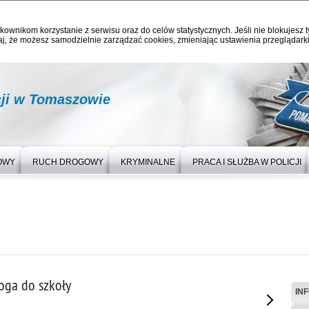
kownikom korzystanie z serwisu oraz do celów statystycznych. Jeśli nie blokujesz t
j, że możesz samodzielnie zarządzać cookies, zmieniając ustawienia przeglądarki
ji w Tomaszowie
OWY
RUCH DROGOWY
KRYMINALNE
PRACA I SŁUŻBA W POLICJI
oga do szkoły
IN