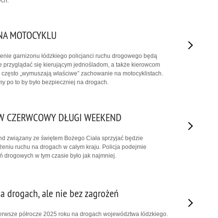
ych.
 NA MOTOCYKLU
terenie garnizonu łódzkiego policjanci ruchu drogowego będą
 przyglądać się kierującym jednośladom, a także kierowcom
 często „wymuszają właściwe” zachowanie na motocyklistach.
y po to by było bezpieczniej na drogach.
 W CZERWCOWY DŁUGI WEEKEND
d związany ze świętem Bożego Ciała sprzyjać będzie
niu ruchu na drogach w całym kraju. Policja podejmie
eń drogowych w tym czasie było jak najmniej.
a drogach, ale nie bez zagrożeń
wsze półrocze 2025 roku na drogach województwa łódzkiego.