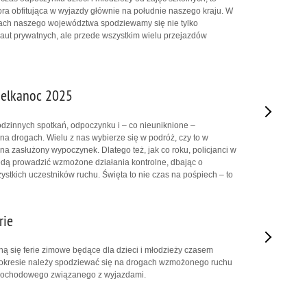
ra obfitująca w wyjazdy głównie na południe naszego kraju. W
gach naszego województwa spodziewamy się nie tylko
ut prywatnych, ale przede wszystkim wielu przejazdów
ielkanoc 2025
odzinnych spotkań, odpoczynku i – co nieuniknione –
 drogach. Wielu z nas wybierze się w podróż, czy to w
 na zasłużony wypoczynek. Dlatego też, jak co roku, policjanci w
dą prowadzić wzmożone działania kontrolne, dbając o
stkich uczestników ruchu. Święta to nie czas na pośpiech – to
rie
zną się ferie zimowe będące dla dzieci i młodzieży czasem
okresie należy spodziewać się na drogach wzmożonego ruchu
mochodowego związanego z wyjazdami.