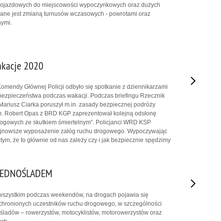
ojazdowych do miejscowości wypoczynkowych oraz dużych
ane jest zmianą turnusów wczasowych - powrotami oraz
ymi.
akacje 2020
 Komendy Głównej Policji odbyło się spotkanie z dziennikarzami
bezpieczeństwa podczas wakacji. Podczas briefingu Rzecznik
ariusz Ciarka poruszył m.in. zasady bezpiecznej podróży
 Robert Opas z BRD KGP zaprezentował kolejną odsłonę
gowych ze skutkiem śmiertelnym”. Policjanci WRD KSP
ajnowsze wyposażenie załóg ruchu drogowego. Wypoczywając
m, że to głównie od nas zależy czy i jak bezpiecznie spędzimy
 JEDNOŚLADEM
wszystkim podczas weekendów, na drogach pojawia się
echronionych uczestników ruchu drogowego, w szczególności
śladów – rowerzystów, motocyklistów, motorowerzystów oraz