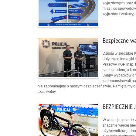
wyjazdowych oraz d
miast, co spowodow
wyjazdami wakacyjn
Bezpieczne w
Dzisiaj w siedzibie
dotyczące tematyki 
Prasowy KGP insp. M
samochodem, a kom.
„mapy wypadków dro
zademonstrowali n
nie zapominajmy o naszym bezpieczeństwie. Pamiętajmy o ty
czas wolny.
BEZPIECZNIE
W wakacje, przede 
znacznie więcej ni
użytkowników jedno