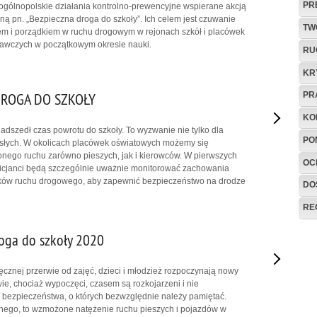
PR
 ogólnopolskie działania kontrolno-prewencyjne wspierane akcją
ną pn. „Bezpieczna droga do szkoły”. Ich celem jest czuwanie
TW
m i porządkiem w ruchu drogowym w rejonach szkół i placówek
wczych w początkowym okresie nauki.
RU
KR
DROGA DO SZKOŁY
PR
KO
nadszedł czas powrotu do szkoły. To wyzwanie nie tylko dla
PO
orosłych. W okolicach placówek oświatowych możemy się
ego ruchu zarówno pieszych, jak i kierowców. W pierwszych
OC
licjanci będą szczególnie uważnie monitorować zachowania
ików ruchu drogowego, aby zapewnić bezpieczeństwo na drodze
DO
RE
oga do szkoły 2020
znej przerwie od zajęć, dzieci i młodzież rozpoczynają nowy
ie, chociaż wypoczęci, czasem są rozkojarzeni i nie
 bezpieczeństwa, o których bezwzględnie należy pamiętać.
nego, to wzmożone natężenie ruchu pieszych i pojazdów w