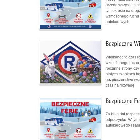
przede wszystkim po
tym okresie na dro
wzmożonego ruchu a
autokarowych
Bezpieczna W
Wielkanoc to czas r
wzmożonego ruchu na
rodzinne strony, czy
białych czapkach bę
bezpieczeństwo wszy
czas na rozwagę
Bezpieczne Fe
Za kilka dni rozpoc
odpoczynku. W tym 
autokarowego i sa