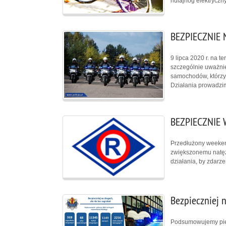
hulajnóg elektryczn
BEZPIECZNIE
9 lipca 2020 r. na 
szczególnie uważnie
samochodów, którzy
Działania prowadzim
BEZPIECZNIE
Przedłużony weeken
zwiększonemu natęże
działania, by zdarz
Bezpieczniej n
Podsumowujemy pier