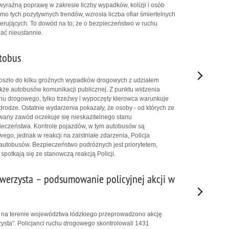
 wyraźną poprawę w zakresie liczby wypadków, kolizji i osób
imo tych pozytywnych trendów, wzrosła liczba ofiar śmiertelnych
ierujących. To dowód na to, że o bezpieczeństwo w ruchu
ać nieustannie.
tobus
doszło do kilku groźnych wypadków drogowych z udziałem
kże autobusów komunikacji publicznej. Z punktu widzenia
u drogowego, tylko trzeźwy i wypoczęty kierowca warunkuje
rodze. Ostatnie wydarzenia pokazały, że osoby - od których ze
any zawód oczekuje się nieskazitelnego stanu
ieczeństwa. Kontrole pojazdów, w tym autobusów są
go, jednak w reakcji na zaistniałe zdarzenia, Policja
tobusów. Bezpieczeństwo podróżnych jest priorytetem,
potkają się ze stanowczą reakcją Policji.
werzysta – podsumowanie policyjnej akcji w
 na terenie województwa łódzkiego przeprowadzono akcję
sta". Policjanci ruchu drogowego skontrolowali 1431