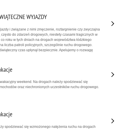
ŚWIĄTECZNE WYJAZDY
azdy i związane z nimi zmęczenie, roztargnienie czy zwyczajna
często do zdarzeń drogowych, niestety czasami tragicznych w
 co roku w tych dniach na drogach województwa łódzkiego
na liczba patroli policyjnych, szczególnie ruchu drogowego.
 świąteczny czas upłynął bezpiecznie. Apelujemy o rozwagę
akacje
, wakacyjny weekend. Na drogach należy spodziewać się
mochodów oraz niechronionych uczestników ruchu drogowego.
akacje
ży spodziewać się wzmożonego natężenia ruchu na drogach