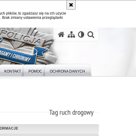
ych plików, to zgadzasz się na ich użycie
. Brak zmiany ustawienia przeglądarki
otwórz wysz
KONTAKT
POMOC
OCHRONA DANYCH
Tag ruch drogowy
FORMACJE