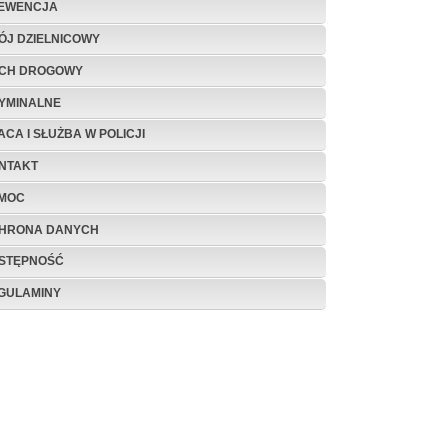
EWENCJA
ÓJ DZIELNICOWY
CH DROGOWY
YMINALNE
ACA I SŁUŻBA W POLICJI
NTAKT
MOC
HRONA DANYCH
STĘPNOŚĆ
GULAMINY