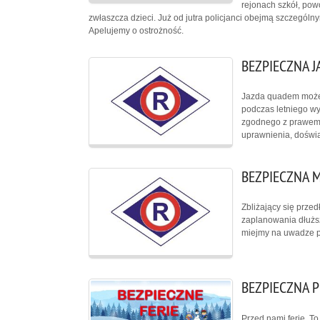
rejonach szkół, po
zwłaszcza dzieci. Już od jutra policjanci obejmą szczegó
Apelujemy o ostrożność.
BEZPIECZNA 
Jazda quadem może 
podczas letniego wy
zgodnego z prawem 
uprawnienia, doświa
BEZPIECZNA 
Zbliżający się prze
zaplanowania dłużs
miejmy na uwadze p
BEZPIECZNA P
Przed nami ferie. To