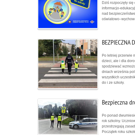
Dziś rozpoczęły się
informacjo-edukacyj
nad bezpieczeństwe
oświatowo–wychowa
BEZPIECZNA 
Po letniej przerwie 
dzieci, ale i dla d
spodziewać wzmożon
dniach września po
wszystkich uczestn
do i ze szkoły.
Bezpieczna dr
Po ponad dwumiesięc
rok szkolny. Uczniow
przestrzegają zasad
Początek roku szkol