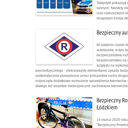
Statystyki pokazują
rannych. Niestety m
oraz nietrzeźwych k
drogowym trzeba db
Bezpieczny au
W ostatnim czasie 
autobusów, w tym ta
bezpieczeństwa ruch
bezpieczeństwo na d
względu na wykonyw
psychofizycznego - zlekceważyły elementarne zasady bezp
systematycznie prowadzone przez policjantów ruchu drogowe
rozpoczęła dodatkowe wzmożone sprawdzenia kierowców au
dlatego też wszelkie niebezpieczne zachowania kierowców s
Bezpieczny Ro
Łódzkiem
14 marca 2025 roku
"Bezpieczny Rowerzy