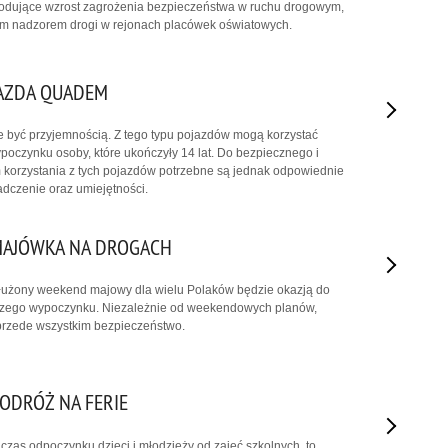
wodujące wzrost zagrożenia bezpieczeństwa w ruchu drogowym,
lnym nadzorem drogi w rejonach placówek oświatowych.
JAZDA QUADEM
być przyjemnością. Z tego typu pojazdów mogą korzystać
poczynku osoby, które ukończyły 14 lat. Do bezpiecznego i
korzystania z tych pojazdów potrzebne są jednak odpowiednie
dczenie oraz umiejętności.
MAJÓWKA NA DROGACH
dłużony weekend majowy dla wielu Polaków będzie okazją do
zego wypoczynku. Niezależnie od weekendowych planów,
rzede wszystkim bezpieczeństwo.
ODRÓŻ NA FERIE
 czas odpoczynku dzieci i młodzieży od zajęć szkolnych, to