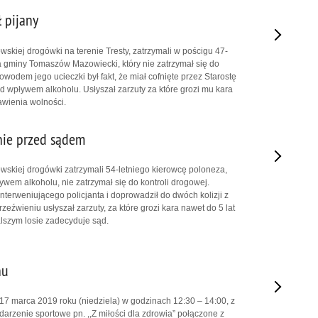
ł pijany
wskiej drogówki na terenie Tresty, zatrzymali w pościgu 47-
 gminy Tomaszów Mazowiecki, który nie zatrzymał się do
 Powodem jego ucieczki był fakt, że miał cofnięte przez Starostę
od wpływem alkoholu. Usłyszał zarzuty za które grozi mu kara
awienia wolności.
anie przed sądem
owskiej drogówki zatrzymali 54-letniego kierowcę poloneza,
ywem alkoholu, nie zatrzymał się do kontroli drogowej.
nterweniującego policjanta i doprowadził do dwóch kolizji z
eźwieniu usłyszał zarzuty, za które grozi kara nawet do 5 lat
alszym losie zadecyduje sąd.
hu
17 marca 2019 roku (niedziela) w godzinach 12:30 – 14:00, z
rzenie sportowe pn. ,,Z miłości dla zdrowia” połączone z