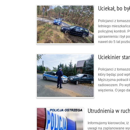
Uciekał, bo by
Policjanci z tomaszo
letniego mieszkańca
policyjnej kontroli.
uprawnienia i był p
nawet do 5 lat pozb
Uciekinier st
Policjanci z tomasz
który będąc pod wpł
Mężczyzna potracił i
radiowozem. Po wytrz
więzienia. O jego d
Utrudnienia w ruc
Informujemy kierowców, iż 
uwagi na zaplanowane wyda