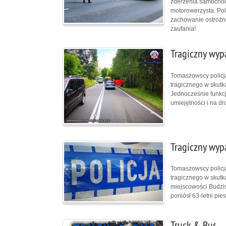
zderzenia samochod
motorowerzysta. Pol
zachowanie ostrożn
zaufania!
Tragiczny wyp
Tomaszowscy policja
tragicznego w skutk
Jednocześnie funkcj
umiejętności i na d
Tragiczny wyp
Tomaszowscy policja
tragicznego w skutk
miejscowości Budzis
poniósł 63-letni pies
Truck & Bus