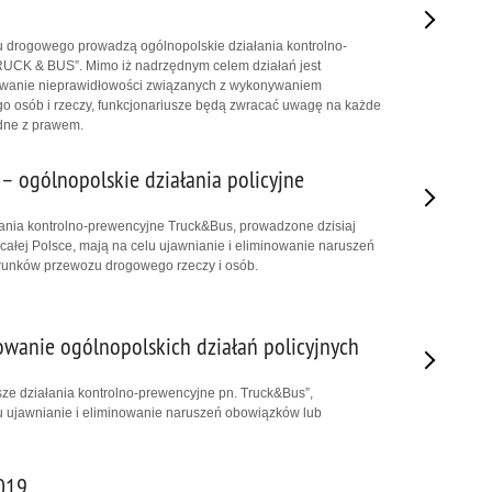
hu drogowego prowadzą ogólnopolskie działania kontrolno-
RUCK & BUS”. Mimo iż nadrzędnym celem działań jest
nowanie nieprawidłowości związanych z wykonywaniem
o osób i rzeczy, funkcjonariusze będą zwracać uwagę na każde
dne z prawem.
 ogólnopolskie działania policyjne
ania kontrolno-prewencyjne Truck&Bus, prowadzone dzisiaj
 całej Polsce, mają na celu ujawnianie i eliminowanie naruszeń
unków przewozu drogowego rzeczy i osób.
anie ogólnopolskich działań policyjnych
sze działania kontrolno-prewencyjne pn. Truck&Bus”,
u ujawnianie i eliminowanie naruszeń obowiązków lub
2019