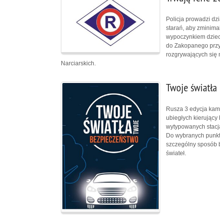
Policja prowadzi dz
starań, aby zminim
wypoczynkiem dzieci
do Zakopanego przy
rozgrywających się
Narciarskich.
Twoje światła
Rusza 3 edycja kamp
ubiegłych kierujący 
wytypowanych stacj
Do wybranych punktó
szczególny sposób 
świateł.