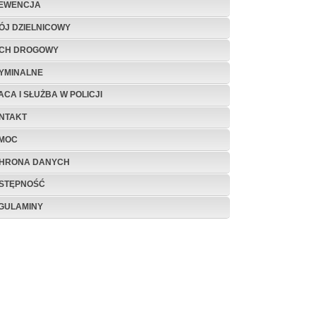
EWENCJA
ÓJ DZIELNICOWY
CH DROGOWY
YMINALNE
ACA I SŁUŻBA W POLICJI
NTAKT
MOC
HRONA DANYCH
STĘPNOŚĆ
GULAMINY