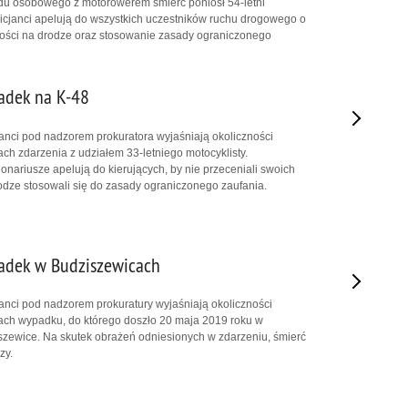
u osobowego z motorowerem śmierć poniósł 54-letni
icjanci apelują do wszystkich uczestników ruchu drogowego o
ości na drodze oraz stosowanie zasady ograniczonego
adek na K-48
nci pod nadzorem prokuratora wyjaśniają okoliczności
ach zdarzenia z udziałem 33-letniego motocyklisty.
onariusze apelują do kierujących, by nie przeceniali swoich
rodze stosowali się do zasady ograniczonego zaufania.
adek w Budziszewicach
nci pod nadzorem prokuratury wyjaśniają okoliczności
ach wypadku, do którego doszło 20 maja 2019 roku w
zewice. Na skutek obrażeń odniesionych w zdarzeniu, śmierć
zy.