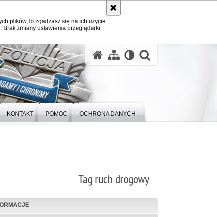
ych plików, to zgadzasz się na ich użycie
. Brak zmiany ustawienia przeglądarki
otwórz wysz
KONTAKT
POMOC
OCHRONA DANYCH
Tag ruch drogowy
FORMACJE