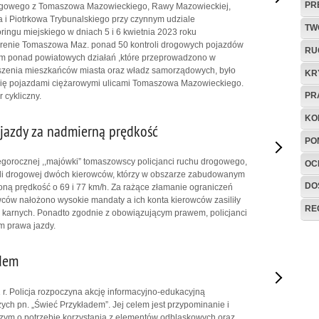
PR
rogowego z Tomaszowa Mazowieckiego, Rawy Mazowieckiej,
i Piotrkowa Trybunalskiego przy czynnym udziale
TW
ingu miejskiego w dniach 5 i 6 kwietnia 2023 roku
terenie Tomaszowa Maz. ponad 50 kontroli drogowych pojazdów
RU
em ponad powiatowych działań ,które przeprowadzono w
szenia mieszkańców miasta oraz władz samorządowych, było
KR
ię pojazdami ciężarowymi ulicami Tomaszowa Mazowieckiego.
PR
 cykliczny.
KO
a jazdy za nadmierną prędkość
PO
gorocznej ,,majówki” tomaszowscy policjanci ruchu drogowego,
OC
roli drogowej dwóch kierowców, którzy w obszarze zabudowanym
DO
oną prędkość o 69 i 77 km/h. Za rażące złamanie ograniczeń
wców nałożono wysokie mandaty a ich konta kierowców zasiliły
RE
 karnych. Ponadto zgodnie z obowiązującym prawem, policjanci
m prawa jazdy.
adem
 r. Policja rozpoczyna akcję informacyjno-edukacyjną
ych pn. „Świeć Przykładem”. Jej celem jest przypominanie i
zym o potrzebie korzystania z elementów odblaskowych oraz