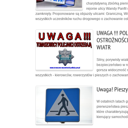
charytatywną zbiórką pie
rejonie ulicy Wandy Panfil 
zamknięty. Proponowane są objazdy ulicami: Graniczną, W
wszystkich uczestników ruchu drogowego o zachowanie ostr
UWAGA !!! PO
OSTROŻNOŚCI
WIATR
Silny, porywisty wi
bezpieczeństwo w ru
gorsza widoczność n
wszystkich - kierowców, rowerzystów i pieszych o zachowani
Uwaga! Pieszy 
W ostatnich latach 
pierwszeństwa piesz
które charakteryzuj
kierujący samocho