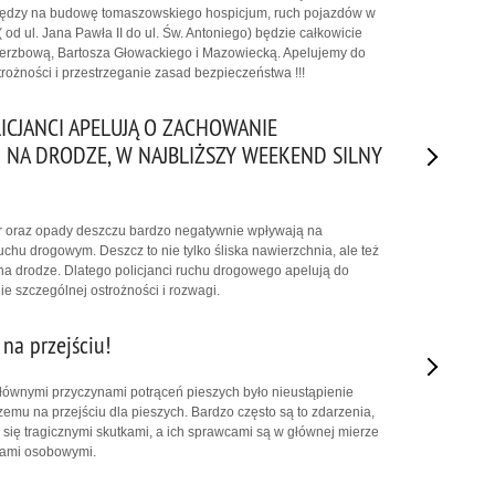
niędzy na budowę tomaszowskiego hospicjum, ruch pojazdów w
( od ul. Jana Pawła II do ul. Św. Antoniego) będzie całkowicie
ierzbową, Bartosza Głowackiego i Mazowiecką. Apelujemy do
ożności i przestrzeganie zasad bezpieczeństwa !!!
LICJANCI APELUJĄ O ZACHOWANIE
 NA DRODZE, W NAJBLIŻSZY WEEKEND SILNY
atr oraz opady deszczu bardzo negatywnie wpływają na
chu drogowym. Deszcz to nie tylko śliska nawierzchnia, ale też
a drodze. Dlatego policjanci ruchu drogowego apelują do
e szczególnej ostrożności i rozwagi.
na przejściu!
głównymi przyczynami potrąceń pieszych było nieustąpienie
emu na przejściu dla pieszych. Bardzo często są to zdarzenia,
ą się tragicznymi skutkami, a ich sprawcami są w głównej mierze
dami osobowymi.