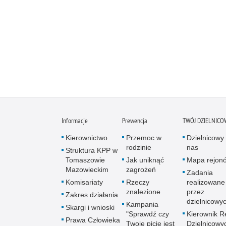
Informacje
Prewencja
TWÓJ DZIELNICO
Kierownictwo
Przemoc w
Dzielnicowy 
rodzinie
nas
Struktura KPP w
Tomaszowie
Jak uniknąć
Mapa rejon
Mazowieckim
zagrożeń
Zadania
Komisariaty
Rzeczy
realizowane
znalezione
przez
Zakres działania
dzielnicowy
Kampania
Skargi i wnioski
"Sprawdź czy
Kierownik R
Prawa Człowieka
Twoje picie jest
Dzielnicowy