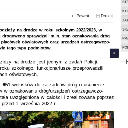
ST
KO
Powrót
Drukuj
ZA
SK
łodzieży na drodze w roku szkolnym 2022/2023, w
hu drogowego sprawdzali m.in. stan oznakowania dróg
PR
h placówek oświatowych oraz urządzeń ostrzegawczo-
PO
wie tego typu podmiotów.
zieży na drodze jest jednym z zadań Policji.
roku szkolnego, funkcjonariusze przeprowadzili
kach oświatowych.
1 651
wniosków do zarządców dróg o usuniecie
ów w oznakowaniu dróg/urządzeń ostrzegawczo-
tała uwzględniona w całości i zrealizowana poprzez
ż przed 1 września 2022 r.