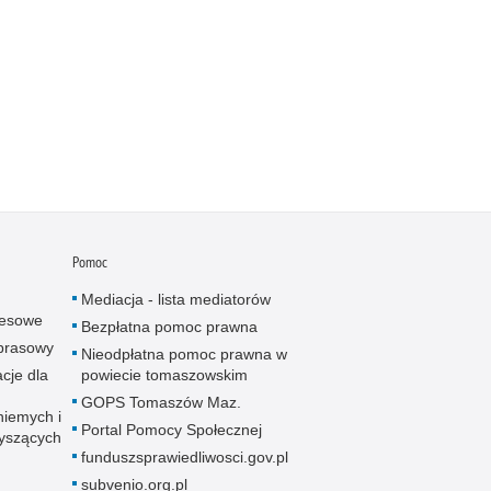
Pomoc
Mediacja - lista mediatorów
resowe
Bezpłatna pomoc prawna
 prasowy
Nieodpłatna pomoc prawna w
cje dla
powiecie tomaszowskim
GOPS Tomaszów Maz.
niemych i
Portal Pomocy Społecznej
łyszących
funduszsprawiedliwosci.gov.pl
subvenio.org.pl