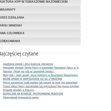
RUKTURA KPP W TOMASZOWIE MAZOWIECKIM
MISARIATY
KRES DZIAŁANIA
ARGI I WNIOSKI
AWA CZŁOWIEKA
DZIĘKOWANIA
Najczęściej czytane
Gwałtowna pogoda i dwie skuteczne interwencje
Powiatowe Obchody Święta Policji w Komendzie Powiatowej Policji w Tomaszowie Mazowieckim
Pamiętaj ! Nigdy nie jedź na czerwonym świetle !
Nowy Rok – nowe zasady: nocna prohibicja w Tomaszowie Mazowieckim
WAŻNE ZMIANY W TARYFIKATORZE JUŻ OD 17 WRZEŚNIA
Policja przypomina! Jazda quadem lub crossem po lesie, jest zabroniona!
Chcesz zgłosić Policji przestępstwo lub wykroczenie? Nie musisz przychodzić do komendy !
Wypadek drogowy w Rzeczycy
BEZPIECZNIE NA ROWERZE - PRZYPOMNIENIE PRZEPISÓW
Obowiązkowe wyposażenie roweru