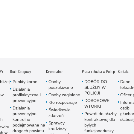
WY
Ruch Drogowy
Kryminalne
Praca i służba w Policji
Kontakt
bliżej
Punkty karne
Osoby
DOBÓR DO
Dane
poszukiwane
SŁUŻBY W
telead
Działania
POLICJI
ów
profilaktyczne i
Osoby zaginione
Oficer
prewencyjne
DOBOROWE
Kto rozpoznaje
Informa
WTORKI
Działania
osób
Świadkowie
prewencyjno
Powrót do służby
głucho
zdarzeń
ch
kontrolne
kontraktowej dla
słabos
Sprawcy
podejmowane na
byłych
ewiru
kradzieży
drogach powiatu
funkcjonariuszy
ch w