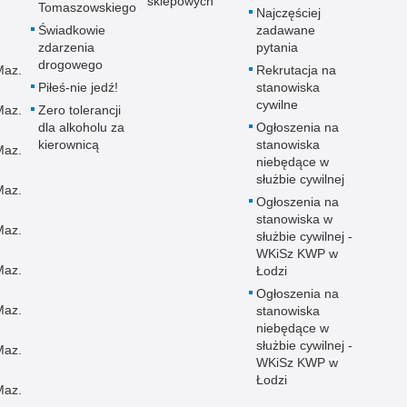
sklepowych
Tomaszowskiego
Najczęściej
Świadkowie
zadawane
zdarzenia
pytania
drogowego
Maz.
Rekrutacja na
Piłeś-nie jedź!
stanowiska
cywilne
Maz.
Zero tolerancji
dla alkoholu za
Ogłoszenia na
kierownicą
stanowiska
Maz.
niebędące w
służbie cywilnej
Maz.
Ogłoszenia na
stanowiska w
Maz.
służbie cywilnej -
WKiSz KWP w
Maz.
Łodzi
Ogłoszenia na
Maz.
stanowiska
niebędące w
służbie cywilnej -
Maz.
WKiSz KWP w
Łodzi
Maz.