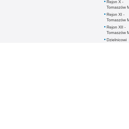
Rejon X -
Tomaszów 
Rejon XI -
Tomaszów 
Rejon XII -
Tomaszów 
Dzielnicowi
Komisariatu
Policji w
Czerniewica
Dzielnicowi
Komisariatu
Policji w
Rokicinach
Ochrona danych
DOSTĘPNOŚĆ
Regulaminy
Deklaracja
dostępności