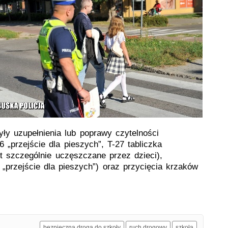
ły uzupełnienia lub poprawy czytelności
 „przejście dla pieszych”, T-27 tabliczka
st szczególnie uczęszczane przez dzieci),
przejście dla pieszych”) oraz przycięcia krzaków
bezpieczna droga do szkoły
ruch drogowy
szkoła