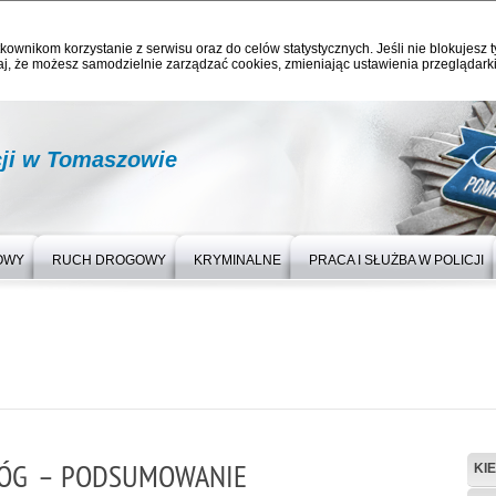
kownikom korzystanie z serwisu oraz do celów statystycznych. Jeśli nie blokujesz t
j, że możesz samodzielnie zarządzać cookies, zmieniając ustawienia przeglądarki
ji w Tomaszowie
OWY
RUCH DROGOWY
KRYMINALNE
PRACA I SŁUŻBA W POLICJI
RÓG – PODSUMOWANIE
KI