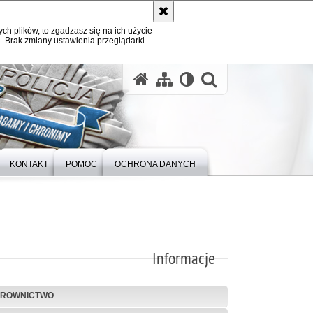
ych plików, to zgadzasz się na ich użycie
. Brak zmiany ustawienia przeglądarki
otwórz wysz
KONTAKT
POMOC
OCHRONA DANYCH
Informacje
EROWNICTWO