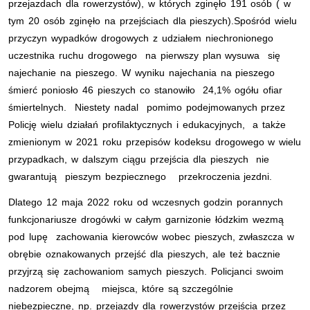
przejazdach dla rowerzystów), w których zginęło 191 osób ( w
tym 20 osób zginęło na przejściach dla pieszych).Spośród wielu
przyczyn wypadków drogowych z udziałem niechronionego
uczestnika ruchu drogowego na pierwszy plan wysuwa się
najechanie na pieszego. W wyniku najechania na pieszego
śmierć poniosło 46 pieszych co stanowiło 24,1% ogółu ofiar
śmiertelnych. Niestety nadal pomimo podejmowanych przez
Policję wielu działań profilaktycznych i edukacyjnych, a także
zmienionym w 2021 roku przepisów kodeksu drogowego w wielu
przypadkach, w dalszym ciągu przejścia dla pieszych nie
gwarantują pieszym bezpiecznego przekroczenia jezdni.
Dlatego 12 maja 2022 roku od wczesnych godzin porannych
funkcjonariusze drogówki w całym garnizonie łódzkim wezmą
pod lupę zachowania kierowców wobec pieszych, zwłaszcza w
obrębie oznakowanych przejść dla pieszych, ale też bacznie
przyjrzą się zachowaniom samych pieszych. Policjanci swoim
nadzorem obejmą miejsca, które są szczególnie
niebezpieczne, np. przejazdy dla rowerzystów przejścia przez