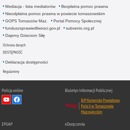
Mediacja - lista mediatorów
Bezpłatna pomoc prawna
Nieodpłatna pomoc prawna w powiecie tomaszowskim
GOPS Tomaszów Maz.
Portal Pomocy Społecznej
funduszsprawiedliwosci.gov.pl
subvenio.org.pl
Dajemy Dzieciom Siłę
Ochrona danych
DOSTĘPNOŚĆ
Deklaracja dostępności
Regulaminy
Policja online
Biuletyn Informacji Publicznej
BIP Komenda Powiatowa
Policji w Tomaszowie
Mazowieckim
EPUAP
eDoręczenia