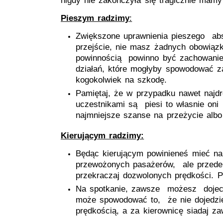
nigdy nie zakończyła się tragicznie mamy
Pieszym radzimy
:
Zwiększone uprawnienia pieszego ab
przejście, nie masz żadnych obowią
powinnością powinno być zachowanie s
działań, które mogłyby spowodować z
kogokolwiek na szkodę.
Pamiętaj, że w przypadku nawet najd
uczestnikami są piesi to własnie oni
najmniejsze szanse na przeżycie alb
Kierującym radzimy:
Będąc kierującym powinieneś mieć na
przewożonych pasażerów, ale przede
przekraczaj dozwolonych prędkości. P
Na spotkanie, zawsze możesz dojech
może spowodować to, że nie dojedzie
prędkością, a za kierownicę siadaj z