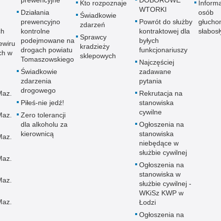
Kto rozpoznaje
Informa
WTORKI
Działania
osób
Świadkowie
prewencyjno
Powrót do służby
głucho
zdarzeń
ch
kontrolne
kontraktowej dla
słabos
Sprawcy
podejmowane na
byłych
ewiru
kradzieży
drogach powiatu
funkcjonariuszy
ch w
sklepowych
Tomaszowskiego
Najczęściej
Świadkowie
zadawane
zdarzenia
pytania
drogowego
Maz.
Rekrutacja na
Piłeś-nie jedź!
stanowiska
cywilne
Maz.
Zero tolerancji
dla alkoholu za
Ogłoszenia na
kierownicą
stanowiska
Maz.
niebędące w
służbie cywilnej
Maz.
Ogłoszenia na
stanowiska w
Maz.
służbie cywilnej -
WKiSz KWP w
Maz.
Łodzi
Ogłoszenia na