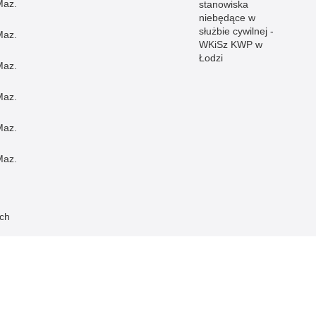
Maz.
stanowiska
niebędące w
służbie cywilnej -
Maz.
WKiSz KWP w
Łodzi
Maz.
Maz.
Maz.
Maz.
ch