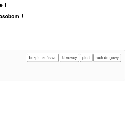
e !
 osobom !
i
bezpieczeństwo
kierowcy
piesi
ruch drogowy