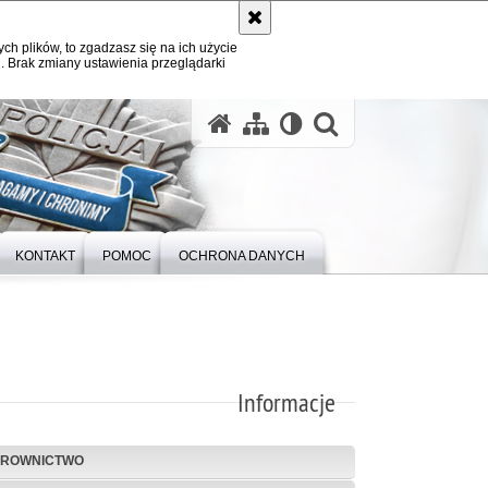
ych plików, to zgadzasz się na ich użycie
. Brak zmiany ustawienia przeglądarki
otwórz wysz
KONTAKT
POMOC
OCHRONA DANYCH
Informacje
EROWNICTWO