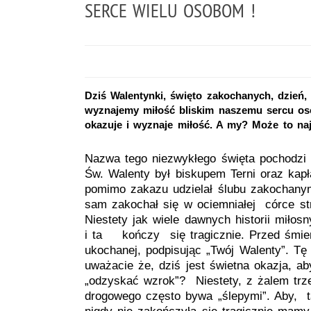
SERCE WIELU OSOBOM !
Dziś Walentynki, święto zakochanych, dzień,
wyznajemy miłość bliskim naszemu sercu os
okazuje i wyznaje miłość. A my? Może to na
Nazwa tego niezwykłego święta pochodzi 
Św. Walenty był biskupem Terni oraz kap
pomimo zakazu udzielał ślubu zakochany
sam zakochał się w ociemniałej córce str
Niestety jak wiele dawnych historii miłos
i ta kończy się tragicznie. Przed śmier
ukochanej, podpisując „Twój Walenty”. Tę 
uważacie że, dziś jest świetna okazja, a
„odzyskać wzrok”? Niestety, z żalem trz
drogowego często bywa „ślepymi”. Aby, 