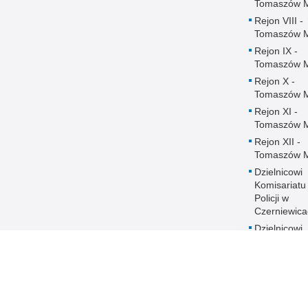
Tomaszów 
Rejon VIII -
Tomaszów 
Rejon IX -
Tomaszów 
Rejon X -
Tomaszów 
Rejon XI -
Tomaszów 
Rejon XII -
Tomaszów 
Dzielnicowi
Komisariatu
Policji w
Czerniewica
Dzielnicowi
Komisariatu
Policji w
Rokicinach
Ochrona danych
DOSTĘPNOŚĆ
Regulaminy