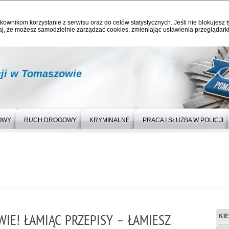
kownikom korzystanie z serwisu oraz do celów statystycznych. Jeśli nie blokujesz t
j, że możesz samodzielnie zarządzać cookies, zmieniając ustawienia przeglądarki
ji w Tomaszowie
OWY
RUCH DROGOWY
KRYMINALNE
PRACA I SŁUŻBA W POLICJI
IE! ŁAMIĄC PRZEPISY – ŁAMIESZ
KI