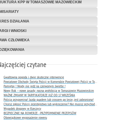
RUKTURA KPP W TOMASZOWIE MAZOWIECKIM
MISARIATY
KRES DZIAŁANIA
ARGI I WNIOSKI
AWA CZŁOWIEKA
DZIĘKOWANIA
Najczęściej czytane
Gwałtowna pogoda i dwie skuteczne interwencje
Powiatowe Obchody Święta Policji w Komendzie Powiatowej Policji w Tomaszowie Mazowieckim
Pamiętaj ! Nigdy nie jedź na czerwonym świetle !
Nowy Rok – nowe zasady: nocna prohibicja w Tomaszowie Mazowieckim
WAŻNE ZMIANY W TARYFIKATORZE JUŻ OD 17 WRZEŚNIA
Policja przypomina! Jazda quadem lub crossem po lesie, jest zabroniona!
Chcesz zgłosić Policji przestępstwo lub wykroczenie? Nie musisz przychodzić do komendy !
Wypadek drogowy w Rzeczycy
BEZPIECZNIE NA ROWERZE - PRZYPOMNIENIE PRZEPISÓW
Obowiązkowe wyposażenie roweru