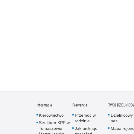
Informacje
Prewencja
TWÓJ DZIELNICO
Kierownictwo
Przemoc w
Dzielnicowy 
rodzinie
nas
Struktura KPP w
Tomaszowie
Jak uniknąć
Mapa rejon
Mazowieckim
zagrożeń