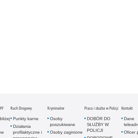
WY
Ruch Drogowy
Kryminalne
Praca i służba w Policji
Kontakt
bliżej
Punkty karne
Osoby
DOBÓR DO
Dane
poszukiwane
SŁUŻBY W
telead
Działania
POLICJI
ów
profilaktyczne i
Osoby zaginione
Oficer
prewencyjne
DOBOROWE