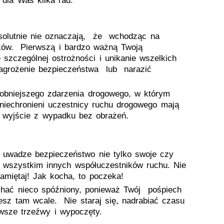
 dla Was kilka rad.
solutnie nie oznaczają, że wchodząc na
zków. Pierwszą i bardzo ważną Twoją
zczególnej ostrożności i unikanie wszelkich
agrożenie bezpieczeństwa lub narazić
robniejszego zdarzenia drogowego, w którym
 niechronieni uczestnicy ruchu drogowego mają
o wyjście z wypadku bez obrażeń.
 uwadze bezpieczeństwo nie tylko swoje czy
 wszystkim innych współuczestników ruchu. Nie
amiętaj! Jak kocha, to poczeka!
ać nieco spóźniony, ponieważ Twój pośpiech
sz tam wcale. Nie staraj się, nadrabiać czasu
awsze trzeźwy i wypoczęty.