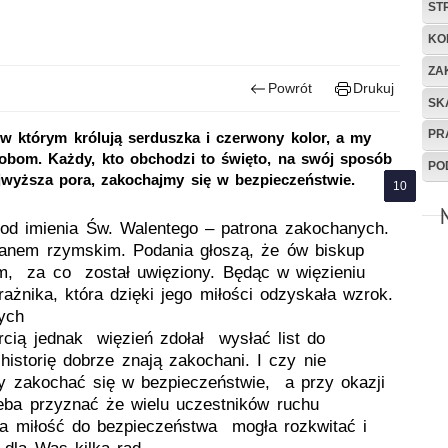
ST
KO
ZA
Powrót
Drukuj
SK
PR
 w którym królują serduszka i czerwony kolor, a my
obom. Każdy, kto obchodzi to święto, na swój sposób
PO
jwyższa pora, zakochajmy się w bezpieczeństwie.
od imienia Św. Walentego – patrona zakochanych.
łanem rzymskim. Podania głoszą, że ów biskup
m, za co został uwięziony. Będąc w więzieniu
ażnika, która dzięki jego miłości odzyskała wzrok.
nych
cią jednak więzień zdołał wysłać list do
historię dobrze znają zakochani. I czy nie
by zakochać się w bezpieczeństwie, a przy okazji
eba przyznać że wielu uczestników ruchu
ta miłość do bezpieczeństwa mogła rozkwitać i