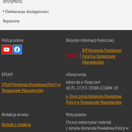
DOSTĘPNOŚĆ
Deklaracja dostępności
Regulaminy
Policja online
Biuletyn Informacji Publicznej
BIP Komenda Powiatowa
Policji w Tomaszowie
Mazowieckim
EPUAP
eDoręczenia
Adres do e-Doręczeń:
EPUAP Komenda Powiatowa Policji w
AE:PL-27253-70388-CCGBW-29
Tomaszowie Mazowieckim
e-Doręczenia Komenda Powiatowa
Policji w Tomaszowie Mazowieckim
Redakcja serwisu
Nota prawna
Chcesz wykorzystać materiał
Kontakt z redakcją
z serwisu Komenda Powiatowa Policji w