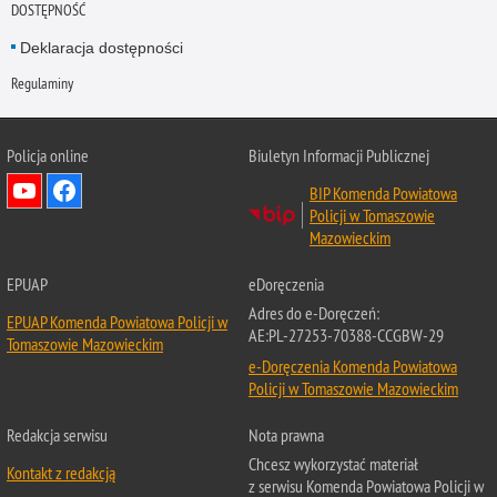
DOSTĘPNOŚĆ
Deklaracja dostępności
Regulaminy
Policja online
Biuletyn Informacji Publicznej
BIP Komenda Powiatowa
Policji w Tomaszowie
Mazowieckim
EPUAP
eDoręczenia
Adres do e-Doręczeń:
EPUAP Komenda Powiatowa Policji w
AE:PL-27253-70388-CCGBW-29
Tomaszowie Mazowieckim
e-Doręczenia Komenda Powiatowa
Policji w Tomaszowie Mazowieckim
Redakcja serwisu
Nota prawna
Chcesz wykorzystać materiał
Kontakt z redakcją
z serwisu Komenda Powiatowa Policji w