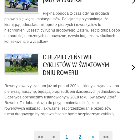
Piękna pogoda to czas gdy na drogach
pojawia się więcej motocyklistów. Policjanci przypominają, że
kierujący jednośladami, oprócz pieszych i rowerzystów to
niechronieni uczestnicy ruchu drogowego. Zatem, jest to grupa osób
najbardziej narażonych na poważne, często tragiczne w skutkach
konsekwencje wypadków.
O BEZPIECZEŃSTWIE
CYKLISTÓW W ŚWIATOWYM
DNIU ROWERU
Rowery towarzyszą nam już od ponad 200 lat, kiedy to wynaleziono
pierwszą maszynę, będącą praprzodkiem dzisiejszych jednośladów.
3 czerwca obchodzimy ustanowiony w 2018 roku, Światowy Dzień
Roweru. To dobra okazja do przypomnienia miłośnikom
rowerowych eskapad, jak ważne jest przestrzeganie przepisów
ruchu drogowego by zapewnić sobie bycie bezpiecznym cyklistą.
<<
<
1
2
>
>>