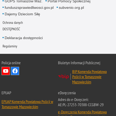
GOPS Tomaszów Maz.
Portal Pomocy Społecznej
funduszsprawiedliwosci.gov.pl
subvenio.org.pl
Dajemy Dzieciom Siłę
Ochrona danych
DOSTĘPNOŚĆ
Deklaracja dostępności
Regulaminy
Policja online
Biuletyn Informacji Publicznej
BIP Komenda Powiatowa
Policji w Tomaszowie
Mazowieckim
EPUAP
eDoręczenia
Adres do e-Doręczeń:
EPUAP Komenda Powiatowa Policji w
AE:PL-27253-70388-CCGBW-29
Tomaszowie Mazowieckim
e-Doręczenia Komenda Powiatowa