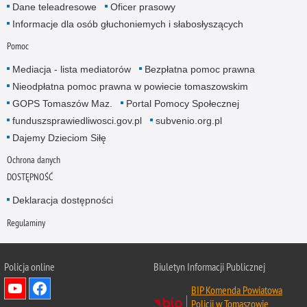
Dane teleadresowe
Oficer prasowy
Informacje dla osób głuchoniemych i słabosłyszących
Pomoc
Mediacja - lista mediatorów
Bezpłatna pomoc prawna
Nieodpłatna pomoc prawna w powiecie tomaszowskim
GOPS Tomaszów Maz.
Portal Pomocy Społecznej
funduszsprawiedliwosci.gov.pl
subvenio.org.pl
Dajemy Dzieciom Siłę
Ochrona danych
DOSTĘPNOŚĆ
Deklaracja dostępności
Regulaminy
Policja online
Biuletyn Informacji Publicznej
BIP Komenda Powiatowa
Policji w Tomaszowie