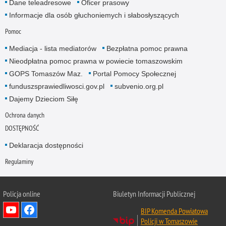
Dane teleadresowe
Oficer prasowy
Informacje dla osób głuchoniemych i słabosłyszących
Pomoc
Mediacja - lista mediatorów
Bezpłatna pomoc prawna
Nieodpłatna pomoc prawna w powiecie tomaszowskim
GOPS Tomaszów Maz.
Portal Pomocy Społecznej
funduszsprawiedliwosci.gov.pl
subvenio.org.pl
Dajemy Dzieciom Siłę
Ochrona danych
DOSTĘPNOŚĆ
Deklaracja dostępności
Regulaminy
Policja online
Biuletyn Informacji Publicznej
BIP Komenda Powiatowa
Policji w Tomaszowie