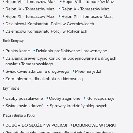
Rejon VII - Tomaszów Maz.
Rejon VIII - Tomaszów Maz.
Rejon IX - Tomaszów Maz.
Rejon X - Tomaszów Maz.
Rejon XI - Tomaszów Maz.
Rejon XII - Tomaszów Maz.
Dzielnicowi Komisariatu Policji w Czerniewicach
Dzielnicowi Komisariatu Policji w Rokicinach
Ruch Drogowy
Punkty karne
Działania profilaktyczne i prewencyjne
Działania prewencyjno kontrolne podejmowane na drogach
powiatu Tomaszowskiego
Świadkowie zdarzenia drogowego
Piłeś-nie jedź!
Zero tolerancji dla alkoholu za kierownicą
Kryminalne
Osoby poszukiwane
Osoby zaginione
Kto rozpoznaje
Świadkowie zdarzeń
Sprawcy kradzieży sklepowych
Praca i służba w Policji
DOBÓR DO SŁUŻBY W POLICJI
DOBOROWE WTORKI
Powrót do służby kontraktowej dla byłych funkcjonariuszy