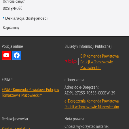
Ochrona danych
DOSTĘPNOŚĆ
Deklaracja dostępności
Regulaminy
Policja online
Biuletyn Informacji Publicznej
BIP Komenda Powiatowa
Policji w Tomaszowie
Mazowieckim
EPUAP
eDoręczenia
Adres do e-Doręczeń:
EPUAP Komenda Powiatowa Policji w
AE:PL-27253-70388-CCGBW-29
Tomaszowie Mazowieckim
e-Doręczenia Komenda Powiatowa
Policji w Tomaszowie Mazowieckim
Redakcja serwisu
Nota prawna
Chcesz wykorzystać materiał
Kontakt z redakcją