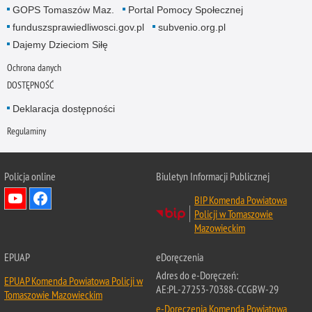
GOPS Tomaszów Maz.
Portal Pomocy Społecznej
funduszsprawiedliwosci.gov.pl
subvenio.org.pl
Dajemy Dzieciom Siłę
Ochrona danych
DOSTĘPNOŚĆ
Deklaracja dostępności
Regulaminy
Policja online
Biuletyn Informacji Publicznej
BIP Komenda Powiatowa
Policji w Tomaszowie
Mazowieckim
EPUAP
eDoręczenia
Adres do e-Doręczeń:
EPUAP Komenda Powiatowa Policji w
AE:PL-27253-70388-CCGBW-29
Tomaszowie Mazowieckim
e-Doręczenia Komenda Powiatowa