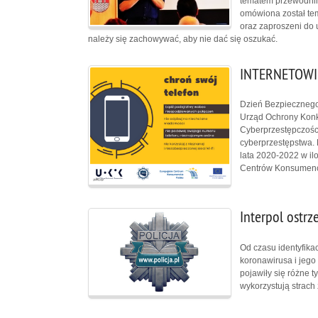
tematem przewodnim 
omówiona został tema
oraz zaproszeni do 
należy się zachowywać, aby nie dać się oszukać.
INTERNETOWI 
Dzień Bezpiecznego 
Urząd Ochrony Konk
Cyberprzestępczości 
cyberprzestępstwa.
lata 2020-2022 w il
Centrów Konsumenc
Interpol ostr
Od czasu identyfika
koronawirusa i jego 
pojawiły się różne t
wykorzystują strach