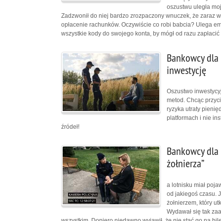
oszustwu uległa moj
Zadzwonił do niej bardzo zrozpaczony wnuczek, że zaraz wy
opłacenie rachunków. Oczywiście co robi babcia? Ulega 
wszystkie kody do swojego konta, by mógł od razu zapłacić
Bankowcy dla 
inwestycję
Oszustwo inwestycyj
metod. Chcąc przyc
ryzyka utraty pieni
platformach i nie in
źródeł!
Bankowcy dla 
żołnierza”
a lotnisku miał poj
od jakiegoś czasu. J
żołnierzem, który utk
Wydawał się tak zaa
wszystkim. Dopiero niedawno wyjawił, że nie stać go na bi