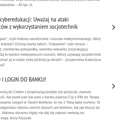
obodnie – 40 tys. zł.
cyberedukacji: Uważaj na ataki
ców z wykorzystaniem socjotechnik
ipan”, czyli historię uwodziciela i oszusta matrymonialnego, który
 kobiety? Dzisiaj mamy takich „Tulipanów” całe rzesze –
z, niemiecka policjantka, samotny wdowiec poszukujący
 Są to bardzo niebezpieczni oszuści, którzy używają socjotechnik
kochać ją w sobie żeby później ją okraść! – przypomina Katarzyna
ji”.
 I LOGIN DO BANKU!
wonią do Ciebie z propozycją kredytu lub pożyczki, zawsze
ić. Ale jeżeli pan lub pani z banku poprosi Cię o PIN do Twojej
lowanie czegoś w Twoim telefonie, to nie z Tobą takie numery. Ty
ostępniasz nikomu swoich danych ani telefonu, tak jak kluczy do
. Nikomu obcemu nigdy nie daj się nabrać metodą na
trzega Jerzy Kryszak.