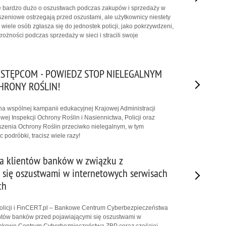
 bardzo dużo o oszustwach podczas zakupów i sprzedaży w
oszeniowe ostrzegają przed oszustami, ale użytkownicy niestety
wiele osób zgłasza się do jednostek policji, jako pokrzywdzeni,
rożności podczas sprzedaży w sieci i stracili swoje
ESTĘPCOM - POWIEDZ STOP NIELEGALNYM
RONY ROŚLIN!
na wspólnej kampanii edukacyjnej Krajowej Administracji
ej Inspekcji Ochrony Roślin i Nasiennictwa, Policji oraz
zenia Ochrony Roślin przeciwko nielegalnym, w tym
podróbki, tracisz wiele razy!
la klientów banków w związku z
 się oszustwami w internetowych serwisach
ch
icji i FinCERT.pl – Bankowe Centrum Cyberbezpieczeństwa
entów banków przed pojawiającymi się oszustwami w
ankowe Centrum Cyberbezpieczeństwa ZBP coraz częściej