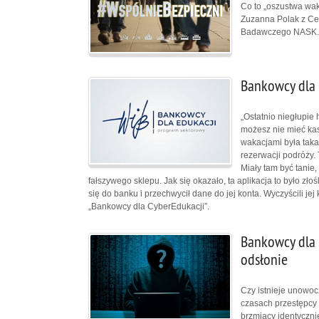
Co to „oszustwa waka
Zuzanna Polak z Ce
Badawczego NASK.
Bankowcy dla 
„Ostatnio niegłupie 
możesz nie mieć kas
wakacjami była taka 
rezerwacji podróży. 
Miały tam być tanie, 
fałszywego sklepu. Jak się okazało, ta aplikacja to było zł
się do banku i przechwycił dane do jej konta. Wyczyścili j
„Bankowcy dla CyberEdukacji”.
Bankowcy dla 
odsłonie
Czy istnieje unowoc
czasach przestępcy 
brzmiący identyczni