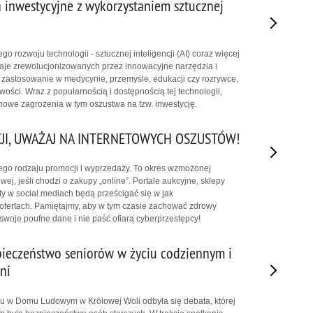
 inwestycyjne z wykorzystaniem sztucznej
 rozwoju technologii - sztucznej inteligencji (AI) coraz więcej
aje zrewolucjonizowanych przez innowacyjne narzędzia i
e zastosowanie w medycynie, przemyśle, edukacji czy rozrywce,
ości. Wraz z popularnością i dostępnością tej technologii,
 nowe zagrożenia w tym oszustwa na tzw. inwestycję.
JI, UWAŻAJ NA INTERNETOWYCH OSZUSTÓW!
nego rodzaju promocji i wyprzedaży. To okres wzmożonej
wej, jeśli chodzi o zakupy „online”. Portale aukcyjne, sklepy
ty w social mediach będą prześcigać się w jak
 ofertach. Pamiętajmy, aby w tym czasie zachować zdrowy
swoje poufne dane i nie paść ofiarą cyberprzestępcy!
ieczeństwo seniorów w życiu codziennym i
ni
u w Domu Ludowym w Królowej Woli odbyła się debata, której