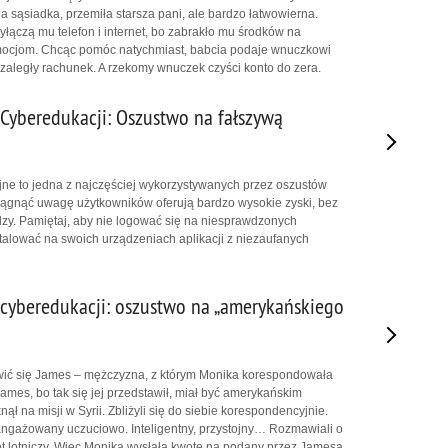
a sąsiadka, przemiła starsza pani, ale bardzo łatwowierna.
łączą mu telefon i internet, bo zabrakło mu środków na
emocjom. Chcąc pomóc natychmiast, babcia podaje wnuczkowi
 zaległy rachunek. A rzekomy wnuczek czyści konto do zera.
Cyberedukacji: Oszustwo na fałszywą
ne to jedna z najczęściej wykorzystywanych przez oszustów
iągnąć uwagę użytkowników oferują bardzo wysokie zyski, bez
ędzy. Pamiętaj, aby nie logować się na niesprawdzonych
stalować na swoich urządzeniach aplikacji z niezaufanych
cyberedukacji: oszustwo na „amerykańskiego
awić się James – mężczyzna, z którym Monika korespondowała
ames, bo tak się jej przedstawił, miał być amerykańskim
nął na misji w Syrii. Zbliżyli się do siebie korespondencyjnie.
ngażowany uczuciowo. Inteligentny, przystojny… Rozmawiali o
let lotniczy. Więc Monika wysłała kwotę na podany przez Jamesa