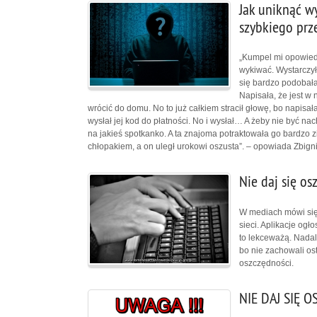
Jak uniknąć w
szybkiego prz
„Kumpel mi opowiedzi
wykiwać. Wystarczył
się bardzo podobała
Napisała, że jest w n
wrócić do domu. No to już całkiem stracił głowę, bo napisał
wysłał jej kod do płatności. No i wysłał… A żeby nie być n
na jakieś spotkanko. A ta znajoma potraktowała go bardzo z
chłopakiem, a on uległ urokowi oszusta”. – opowiada Zbig
Nie daj się os
W mediach mówi się
sieci. Aplikacje ogł
to lekceważą. Nadal 
bo nie zachowali ost
oszczędności.
NIE DAJ SIĘ 