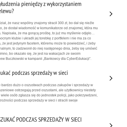
yłudzenia pieniędzy z wykorzystaniem
elewu?
ał, że nasz wspólny znajomy stracił 300 zł, bo dał się nieźle
o, że dostał wiadomość w komunikatorze od znajomej, która mu
. Napisała, że ma gorącą prośbę, to już mu myślenie odjęło…
ocnym klubie i ukradli jej torebkę z portfelem i nie ma za co
a, że jest jedynym facetem, któremu może to powiedzieć, i żeby
achalnym, to zadzwonił do niej następnego dnia, żeby się umówić
imno, bo okazało się, że jest na wakacjach ze swoim
niew Buczkowski w kampanii „Bankowcy dla CyberEdukacji”.
zukać podczas sprzedaży w sieci
 bardzo dużo o oszustwach podczas zakupów i sprzedaży w
oszeniowe ostrzegają przed oszustami, ale użytkownicy niestety
wiele osób zgłasza się do jednostek policji, jako pokrzywdzeni,
rożności podczas sprzedaży w sieci i stracili swoje
OSZUKAĆ PODCZAS SPRZEDAŻY W SIECI