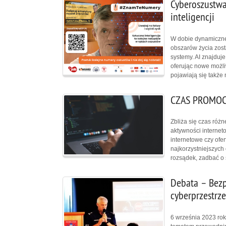
Cyberoszustwa
inteligencji
W dobie dynamicznego
obszarów życia zost
systemy. AI znajduj
oferując nowe możliw
pojawiają się także
CZAS PROMOC
Zbliża się czas róż
aktywności interneto
internetowe czy ofer
najkorzystniejszych
rozsądek, zadbać o 
Debata – Bezp
cyberprzestrze
6 września 2023 rok