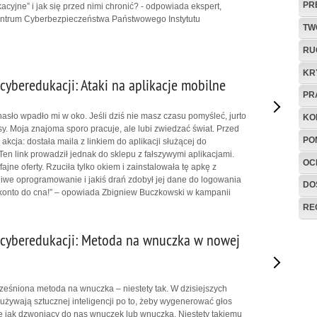
PR
cyjne” i jak się przed nimi chronić? - odpowiada ekspert,
ntrum Cyberbezpieczeństwa Państwowego Instytutu
TW
RU
KR
cyberedukacji: Ataki na aplikacje mobilne
PR
hasło wpadło mi w oko. Jeśli dziś nie masz czasu pomyśleć, jurto
KO
y. Moja znajoma sporo pracuje, ale lubi zwiedzać świat. Przed
PO
akcja: dostała maila z linkiem do aplikacji służącej do
Ten link prowadził jednak do sklepu z fałszywymi aplikacjami.
OC
fajne oferty. Rzuciła tylko okiem i zainstalowała tę apkę z
ośliwe oprogramowanie i jakiś drań zdobył jej dane do logowania
DO
ej konto do cna!” – opowiada Zbigniew Buczkowski w kampanii
RE
cyberedukacji: Metoda na wnuczka w nowej
ześniona metoda na wnuczka – niestety tak. W dzisiejszych
używają sztucznej inteligencji po to, żeby wygenerować głos
e jak dzwoniący do nas wnuczek lub wnuczka. Niestety takiemu