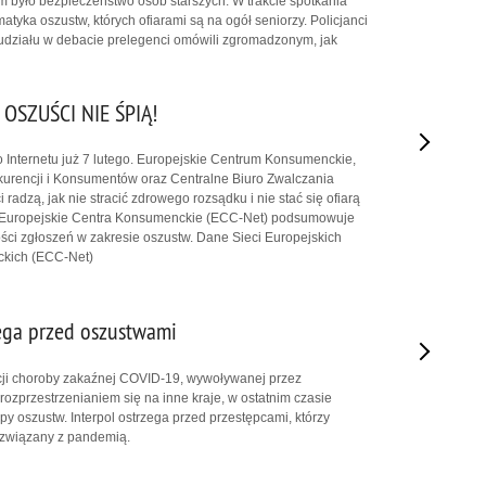
było bezpieczeństwo osób starszych. W trakcie spotkania
tyka oszustw, których ofiarami są na ogół seniorzy. Policjanci
udziału w debacie prelegenci omówili zgromadzonym, jak
OSZUŚCI NIE ŚPIĄ!
Internetu już 7 lutego. Europejskie Centrum Konsumenckie,
urencji i Konsumentów oraz Centralne Biuro Zwalczania
radzą, jak nie stracić zdrowego rozsądku i nie stać się ofiarą
 Europejskie Centra Konsumenckie (ECC-Net) podsumowuje
ości zgłoszeń w zakresie oszustw. Dane Sieci Europejskich
kich (ECC-Net)
zega przed oszustwami
cji choroby zakaźnej COVID-19, wywoływanej przez
rozprzestrzenianiem się na inne kraje, w ostatnim czasie
ypy oszustw. Interpol ostrzega przed przestępcami, którzy
 związany z pandemią.