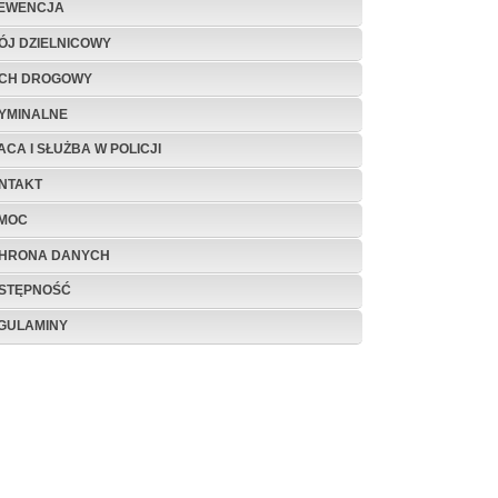
EWENCJA
ÓJ DZIELNICOWY
CH DROGOWY
YMINALNE
ACA I SŁUŻBA W POLICJI
NTAKT
MOC
HRONA DANYCH
STĘPNOŚĆ
GULAMINY