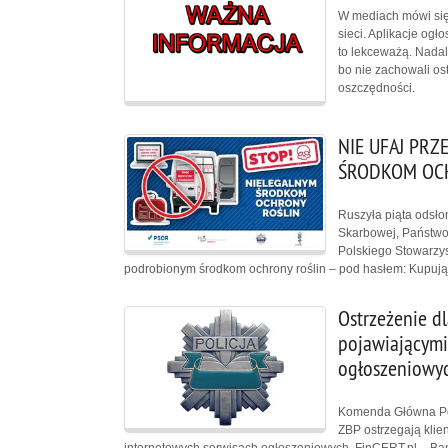
W mediach mówi się
sieci. Aplikacje ogł
to lekceważą. Nadal 
bo nie zachowali ost
oszczędności.
NIE UFAJ PRZ
ŚRODKOM OCH
Ruszyła piąta odsło
Skarbowej, Państwow
Polskiego Stowarzys
podrobionym środkom ochrony roślin – pod hasłem: Kupując 
Ostrzeżenie d
pojawiającymi
ogłoszeniowy
Komenda Główna Pol
ZBP ostrzegają kli
internetowych serwisach ogłoszeniowych. FinCERT.pl – B