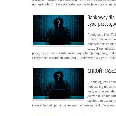
numer konta. Z nawiązką, żeby mógł w Polsce poczuć się sw
Bankowcy dla 
cyberprzestęp
Pamiętacie film „Tul
rozkochiwał w sobie
amerykański żołnier
szczęśliwej miłości.
po to, by wzbudzić zaufanie swojej potencjalnej ofiary, roz
Skrzynecka w ramach kampanii „Bankowcy dla CyberEdukac
CHROŃ HASŁO
„Pamiętaj, jeżeli dz
możesz się nie zgodz
karty albo o zainsta
już wiesz, że nie ud
swojego mieszkania
inkasenta, policjanta czy też na pracownika banku” – przes