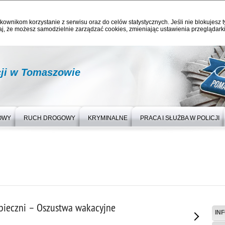
kownikom korzystanie z serwisu oraz do celów statystycznych. Jeśli nie blokujesz t
j, że możesz samodzielnie zarządzać cookies, zmieniając ustawienia przeglądarki
ji w Tomaszowie
OWY
RUCH DROGOWY
KRYMINALNE
PRACA I SŁUŻBA W POLICJI
pieczni – Oszustwa wakacyjne
IN