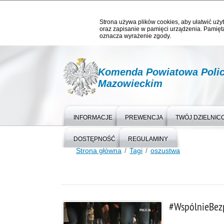
Strona używa plików cookies, aby ułatwić użyt
oraz zapisanie w pamięci urządzenia. Pamięta
oznacza wyrażenie zgody.
Komenda Powiatowa Polic
Mazowieckim
INFORMACJE
PREWENCJA
TWÓJ DZIELNIC
DOSTĘPNOŚĆ
REGULAMINY
Strona główna
Tagi
oszustwa
#WspólnieBez