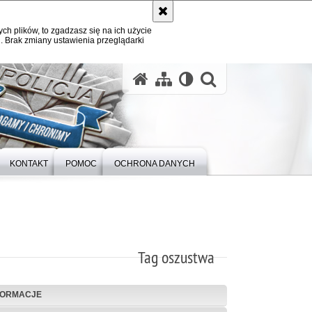
ych plików, to zgadzasz się na ich użycie
. Brak zmiany ustawienia przeglądarki
otwórz wysz
KONTAKT
POMOC
OCHRONA DANYCH
Tag oszustwa
FORMACJE