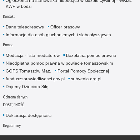
Ogłoszenia na stanowiska niebędące w służbie cywilnej - WKiSz
KWP w Łodzi
Kontakt
Dane teleadresowe
Oficer prasowy
Informacje dla osób głuchoniemych i słabosłyszących
Pomoc
Mediacja - lista mediatorów
Bezpłatna pomoc prawna
Nieodpłatna pomoc prawna w powiecie tomaszowskim
GOPS Tomaszów Maz.
Portal Pomocy Społecznej
funduszsprawiedliwosci.gov.pl
subvenio.org.pl
Dajemy Dzieciom Siłę
Ochrona danych
DOSTĘPNOŚĆ
Deklaracja dostępności
Regulaminy