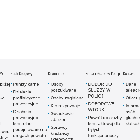
WY
Ruch Drogowy
Kryminalne
Praca i służba w Policji
Kontakt
bliżej
Punkty karne
Osoby
DOBÓR DO
Dane
poszukiwane
SŁUŻBY W
telead
Działania
POLICJI
ów
profilaktyczne i
Osoby zaginione
Oficer
prewencyjne
DOBOROWE
Kto rozpoznaje
Informa
WTORKI
Działania
osób
Świadkowie
prewencyjno
Powrót do służby
głucho
zdarzeń
ch
kontrolne
kontraktowej dla
słabos
Sprawcy
podejmowane na
byłych
ewiru
kradzieży
drogach powiatu
funkcjonariuszy
ch w
sklepowych