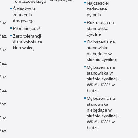
Tomaszowskiego
Najczęściej
Świadkowie
zadawane
zdarzenia
pytania
drogowego
Maz.
Rekrutacja na
Piłeś-nie jedź!
stanowiska
cywilne
Maz.
Zero tolerancji
dla alkoholu za
Ogłoszenia na
kierownicą
stanowiska
Maz.
niebędące w
służbie cywilnej
Maz.
Ogłoszenia na
stanowiska w
Maz.
służbie cywilnej -
WKiSz KWP w
Maz.
Łodzi
Ogłoszenia na
Maz.
stanowiska
niebędące w
służbie cywilnej -
Maz.
WKiSz KWP w
Łodzi
Maz.