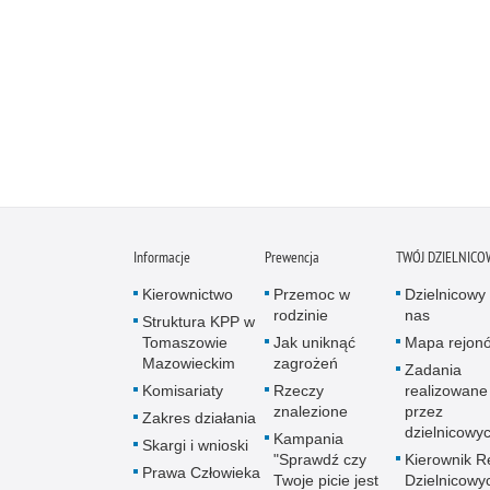
Informacje
Prewencja
TWÓJ DZIELNICO
Kierownictwo
Przemoc w
Dzielnicowy 
rodzinie
nas
Struktura KPP w
Tomaszowie
Jak uniknąć
Mapa rejon
Mazowieckim
zagrożeń
Zadania
Komisariaty
Rzeczy
realizowane
znalezione
przez
Zakres działania
dzielnicowy
Kampania
Skargi i wnioski
"Sprawdź czy
Kierownik R
Prawa Człowieka
Twoje picie jest
Dzielnicowy