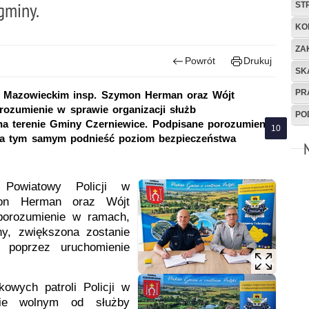
gminy.
ST
KO
ZA
Powrót
Drukuj
SK
PR
 Mazowieckim insp. Szymon Herman oraz Wójt
rozumienie w sprawie organizacji służb
PO
na terenie Gminy Czerniewice. Podpisane porozumienie
i, a tym samym podnieść poziom bezpieczeństwa
Powiatowy Policji w
mon Herman oraz Wójt
 porozumienie w ramach,
ny, zwiększona zostanie
h poprzez uruchomienie
kowych patroli Policji w
sie wolnym od służby