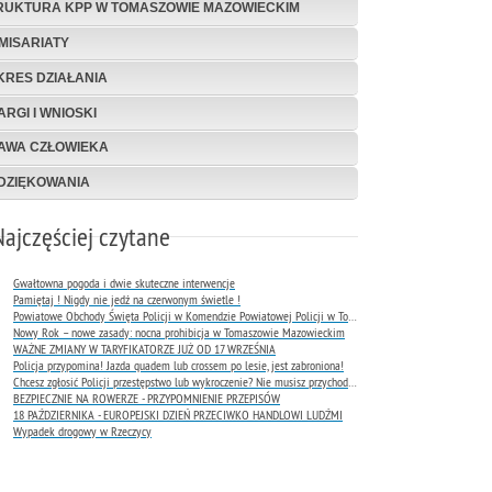
RUKTURA KPP W TOMASZOWIE MAZOWIECKIM
MISARIATY
KRES DZIAŁANIA
ARGI I WNIOSKI
AWA CZŁOWIEKA
DZIĘKOWANIA
Najczęściej czytane
Gwałtowna pogoda i dwie skuteczne interwencje
Pamiętaj ! Nigdy nie jedź na czerwonym świetle !
Powiatowe Obchody Święta Policji w Komendzie Powiatowej Policji w Tomaszowie Mazowieckim
Nowy Rok – nowe zasady: nocna prohibicja w Tomaszowie Mazowieckim
WAŻNE ZMIANY W TARYFIKATORZE JUŻ OD 17 WRZEŚNIA
Policja przypomina! Jazda quadem lub crossem po lesie, jest zabroniona!
Chcesz zgłosić Policji przestępstwo lub wykroczenie? Nie musisz przychodzić do komendy !
BEZPIECZNIE NA ROWERZE - PRZYPOMNIENIE PRZEPISÓW
18 PAŹDZIERNIKA - EUROPEJSKI DZIEŃ PRZECIWKO HANDLOWI LUDŹMI
Wypadek drogowy w Rzeczycy