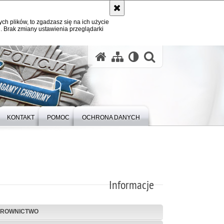
ych plików, to zgadzasz się na ich użycie
. Brak zmiany ustawienia przeglądarki
otwórz wysz
KONTAKT
POMOC
OCHRONA DANYCH
Informacje
EROWNICTWO