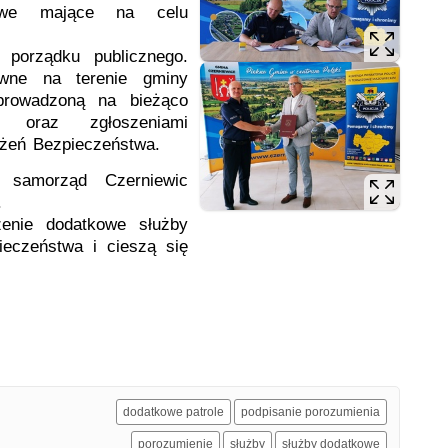
owe mające na celu
 porządku publicznego.
ywne na terenie gminy
prowadzoną na bieżąco
ią oraz zgłoszeniami
żeń Bezpieczeństwa.
 samorząd Czerniewic
.
enie dodatkowe służby
eczeństwa i cieszą się
dodatkowe patrole
podpisanie porozumienia
porozumienie
służby
służby dodatkowe