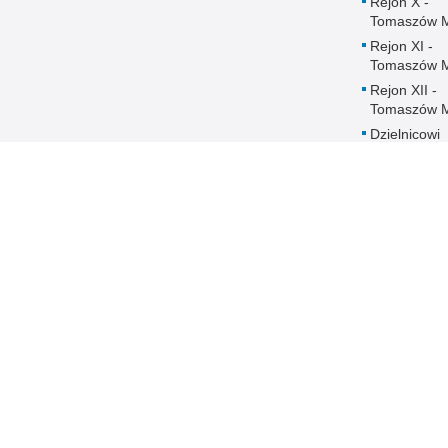
Rejon X -
Tomaszów 
Rejon XI -
Tomaszów 
Rejon XII -
Tomaszów 
Dzielnicowi
Komisariatu
Policji w
Czerniewica
Dzielnicowi
Komisariatu
Policji w
Rokicinach
Ochrona danych
DOSTĘPNOŚĆ
Regulaminy
Deklaracja
dostępności