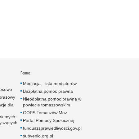
Pomoc
Mediacja - lista mediatorów
resowe
Bezpłatna pomoc prawna
 prasowy
Nieodpłatna pomoc prawna w
cje dla
powiecie tomaszowskim
GOPS Tomaszów Maz.
niemych i
Portal Pomocy Społecznej
łyszących
funduszsprawiedliwosci.gov.pl
subvenio.org.pl