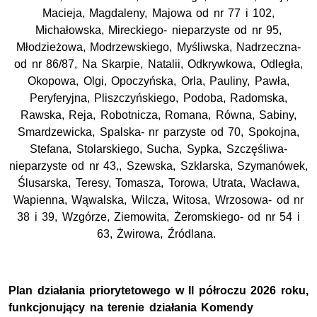
Macieja, Magdaleny, Majowa od
nr
77 i 102,
Michałowska, Mireckiego- nieparzyste od
nr
95,
Młodzieżowa, Modrzewskiego, Myśliwska, Nadrzeczna-
od
nr
86/87, Na Skarpie, Natalii, Odkrywkowa, Odległa,
Okopowa, Olgi, Opoczyńska, Orla, Pauliny, Pawła,
Peryferyjna, Pliszczyńskiego, Podoba, Radomska,
Rawska, Reja, Robotnicza, Romana, Równa, Sabiny,
Smardzewicka, Spalska-
nr
parzyste od 70, Spokojna,
Stefana, Stolarskiego, Sucha, Sypka, Szczęśliwa-
nieparzyste od
nr
43,, Szewska, Szklarska, Szymanówek,
Ślusarska, Teresy, Tomasza, Torowa, Utrata, Wacława,
Wapienna, Wąwalska, Wilcza, Witosa, Wrzosowa- od
nr
38 i 39, Wzgórze, Ziemowita, Żeromskiego- od
nr
54 i
63, Żwirowa, Źródlana.
Plan działania priorytetowego w II półroczu 2026 roku,
funkcjonujący na terenie działania Komendy