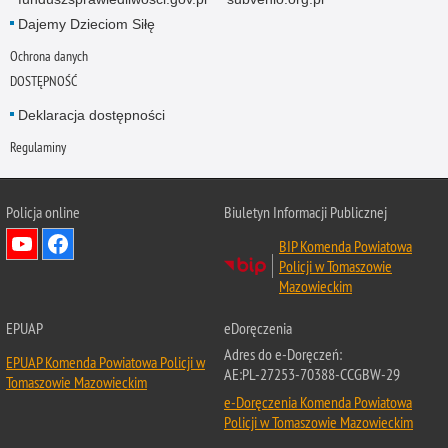
Dajemy Dzieciom Siłę
Ochrona danych
DOSTĘPNOŚĆ
Deklaracja dostępności
Regulaminy
Policja online
Biuletyn Informacji Publicznej
BIP Komenda Powiatowa
Policji w Tomaszowie
Mazowieckim
EPUAP
eDoręczenia
Adres do e-Doręczeń:
EPUAP Komenda Powiatowa Policji w
AE:PL-27253-70388-CCGBW-29
Tomaszowie Mazowieckim
e-Doręczenia Komenda Powiatowa
Policji w Tomaszowie Mazowieckim