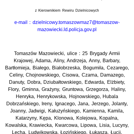
z Kierownikiem Rewiru Dzielnicowych
e-mail : dzielnicowy.tomaszowmaz7@tomaszow-
mazowiecki.ld.policja.gov.pl
Tomaszów Mazowiecki, ulice : 25 Brygady Armii
Krajowej, Adama, Aliny, Andrzeja, Anny, Barbary,
Bartłomieja, Białego, Białobrzeska, Bogumiła, Cezarego,
Celiny, Chojnowskiego, Cisowa, Czarna, Damazego,
Danuty, Dobra, Dziubałtowskiego, Edwarda, Elżbiety,
Flory, Gminna, Grażyny, Gruntowa, Grzegorza, Haliny,
Henryka, Henrykowska, Hojnowskiego, Hubala
Dobrzańskiego, Ireny, Ignacego, Jana, Jerzego, Jolanty,
Joanny, Jadwigi, Kałużyńskiego, Kamienna, Kamila,
Katarzyny, Kępa, Klonowa, Kolejowa, Kopalna,
Kowalska, Krawiecka, Kwarcowa, Lipowa, Lisia, Lucyny,
Lecha, Ludwikowska, Łozińskiego, Łukasza, Łucji,