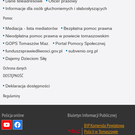
Dane teleadresowe
Oficer prasowy
Informacje dla osób głuchoniemych i słabosłyszących
Pomoc
Mediacja - lista mediatorów
Bezpłatna pomoc prawna
Nieodpłatna pomoc prawna w powiecie tomaszowskim
GOPS Tomaszów Maz.
Portal Pomocy Społecznej
funduszsprawiedliwosci.gov.pl
subvenio.org.pl
Dajemy Dzieciom Siłę
Ochrona danych
DOSTĘPNOŚĆ
Deklaracja dostępności
Regulaminy
Policja online
Biuletyn Informacji Publicznej
BIP Komenda Powiatowa
Policji w Tomaszowie