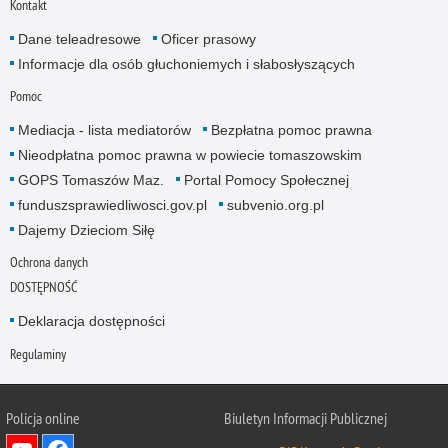
Kontakt
Dane teleadresowe
Oficer prasowy
Informacje dla osób głuchoniemych i słabosłyszących
Pomoc
Mediacja - lista mediatorów
Bezpłatna pomoc prawna
Nieodpłatna pomoc prawna w powiecie tomaszowskim
GOPS Tomaszów Maz.
Portal Pomocy Społecznej
funduszsprawiedliwosci.gov.pl
subvenio.org.pl
Dajemy Dzieciom Siłę
Ochrona danych
DOSTĘPNOŚĆ
Deklaracja dostępności
Regulaminy
Policja online
Biuletyn Informacji Publicznej