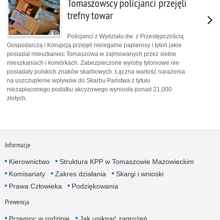
Tomaszowscy policjanci przejęli
trefny towar
Policjanci z Wydziału dw. z Przestępczością
Gospodarczą i Korupcją przejęli nielegalne papierosy i tytoń jakie
posiadał mieszkaniec Tomaszowa w zajmowanych przez siebie
mieszkaniach i komórkach. Zabezpieczone wyroby tytoniowe nie
posiadały polskich znaków skarbowych. Łączna wartość narażenia
na uszczuplenie wpływów do Skarbu Państwa z tytułu
niezapłaconego podatku akcyzowego wyniosła ponad 21,000
złotych.
Informacje
Kierownictwo
Struktura KPP w Tomaszowie Mazowieckim
Komisariaty
Zakres działania
Skargi i wnioski
Prawa Człowieka
Podziękowania
Prewencja
Przemoc w rodzinie
Jak uniknąć zagrożeń