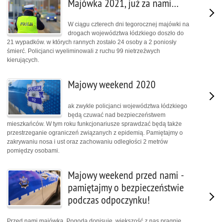
Majówka 2021, już za nami…
W ciągu czterech dni tegorocznej majówki na
drogach województwa łódzkiego doszło do
21 wypadków. w których rannych zostało 24 osoby a 2 poniosły
śmierć. Policjanci wyeliminowali z ruchu 99 nietrzeźwych
kierujących.
Majowy weekend 2020
ak zwykle policjanci województwa łódzkiego
będą czuwać nad bezpieczeństwem
mieszkańców. W tym roku funkcjonariusze sprawdzać będą także
przestrzeganie ograniczeń związanych z epidemią. Pamiętajmy o
zakrywaniu nosa i ust oraz zachowaniu odległości 2 metrów
pomiędzy osobami.
Majowy weekend przed nami -
pamiętajmy o bezpieczeństwie
podczas odpoczynku!
Przed nami majówka. Pogoda dopisuje, większość z nas pragnie