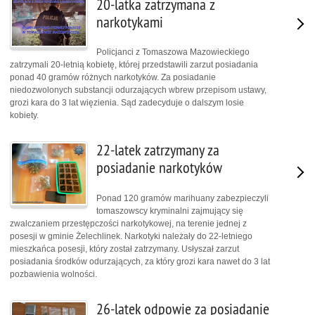
20-latka zatrzymana z
narkotykami
Policjanci z Tomaszowa Mazowieckiego
zatrzymali 20-letnią kobietę, której przedstawili zarzut posiadania
ponad 40 gramów różnych narkotyków. Za posiadanie
niedozwolonych substancji odurzających wbrew przepisom ustawy,
grozi kara do 3 lat więzienia. Sąd zadecyduje o dalszym losie
kobiety.
22-latek zatrzymany za
posiadanie narkotyków
Ponad 120 gramów marihuany zabezpieczyli
tomaszowscy kryminalni zajmujący się
zwalczaniem przestępczości narkotykowej, na terenie jednej z
posesji w gminie Żelechlinek. Narkotyki należały do 22-letniego
mieszkańca posesji, który został zatrzymany. Usłyszał zarzut
posiadania środków odurzających, za który grozi kara nawet do 3 lat
pozbawienia wolności.
26-latek odpowie za posiadanie