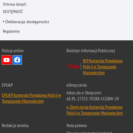
Ochrona danych
DOSTĘPNOŚĆ
Deklaracja dostępności
Regulaminy
Policja online
Biuletyn Informacji Publicznej
BIP Komenda Powiatowa
Policji w Tomaszowie
Mazowieckim
EPUAP
eDoręczenia
Adres do e-Doręczeń:
EPUAP Komenda Powiatowa Policji w
AE:PL-27253-70388-CCGBW-29
Tomaszowie Mazowieckim
e-Doręczenia Komenda Powiatowa
Policji w Tomaszowie Mazowieckim
Redakcja serwisu
Nota prawna
Chcesz wykorzystać materiał