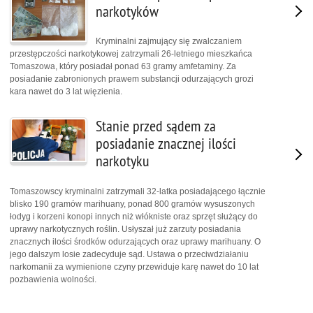
narkotyków
Kryminalni zajmujący się zwalczaniem
przestępczości narkotykowej zatrzymali 26-letniego mieszkańca
Tomaszowa, który posiadał ponad 63 gramy amfetaminy. Za
posiadanie zabronionych prawem substancji odurzających grozi
kara nawet do 3 lat więzienia.
Stanie przed sądem za
posiadanie znacznej ilości
narkotyku
Tomaszowscy kryminalni zatrzymali 32-latka posiadającego łącznie
blisko 190 gramów marihuany, ponad 800 gramów wysuszonych
łodyg i korzeni konopi innych niż włókniste oraz sprzęt służący do
uprawy narkotycznych roślin. Usłyszał już zarzuty posiadania
znacznych ilości środków odurzających oraz uprawy marihuany. O
jego dalszym losie zadecyduje sąd. Ustawa o przeciwdziałaniu
narkomanii za wymienione czyny przewiduje karę nawet do 10 lat
pozbawienia wolności.