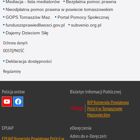
Mediacja - lista mediatorów
Bezpłatna pomoc prawna
Nieodpłatna pomoc prawna w powiecie tomaszowskim
GOPS Tomaszów Maz.
Portal Pomocy Społecznej
funduszsprawiedliwosci.gov.pl
subvenio.org.pl
Dajemy Dzieciom Siłę
Ochrona danych
DOSTĘPNOŚĆ
Deklaracja dostępności
Regulaminy
Policja online
Biuletyn Informacji Publicznej
BIP Komenda Powiatowa
Policji w Tomaszowie
Mazowieckim
EPUAP
eDoręczenia
Adres do e-Doręczeń:
EPUAP Komenda Powiatowa Policji w