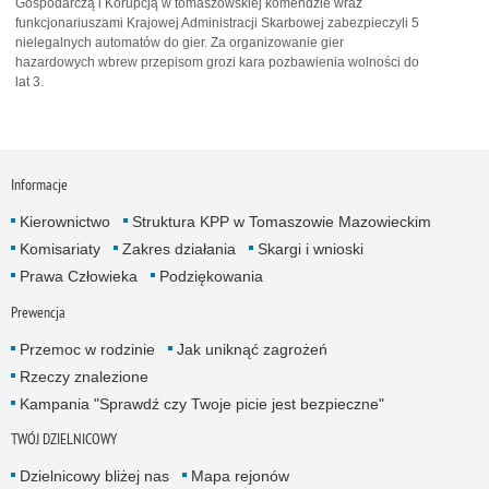
Gospodarczą i Korupcją w tomaszowskiej komendzie wraz
funkcjonariuszami Krajowej Administracji Skarbowej zabezpieczyli 5
nielegalnych automatów do gier. Za organizowanie gier
hazardowych wbrew przepisom grozi kara pozbawienia wolności do
lat 3.
Informacje
Kierownictwo
Struktura KPP w Tomaszowie Mazowieckim
Komisariaty
Zakres działania
Skargi i wnioski
Prawa Człowieka
Podziękowania
Prewencja
Przemoc w rodzinie
Jak uniknąć zagrożeń
Rzeczy znalezione
Kampania "Sprawdź czy Twoje picie jest bezpieczne"
TWÓJ DZIELNICOWY
Dzielnicowy bliżej nas
Mapa rejonów