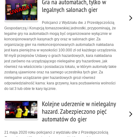
Gra na automatach, tylko w
legalnych salonach gier
Policjanci z Wydziału dw. z Przestępczością
Gospodarczą i Korupcją tomaszowskiej jednostki, przypominają, że
legalne gry na automatach mogą być organizowane wyłącznie w
koncesjonowanych kasynach gry oraz w salonach gier. Za
organizację gier na niekoncesjonowanych automatach nakładana
jest kara pieniężna w wysokości 100.000 zł od każdego urządzenia.
W myśl przepisów Ustawy o grach hazardowych, kara nakładana
jest zarówno na urządzającego nielegalne gry hazardowe, jak
również na właściciela i posiadacza lokalu, w którym automaty takie
zostaną ujawnione oraz na samego uczestnika tych gier. Za
nielegalne urządzanie gier hazardowych grozi również
odpowiedzialność karna: kara grzywny, kara pozbawienia wolności
do lat 3 lub obie te kary łącznie.
Kolejne uderzenie w nielegalny
hazard. Zabezpieczono pięć
automatów do gier
21 maja 2020 roku policjanci z wydziału d/w z Przestępczością