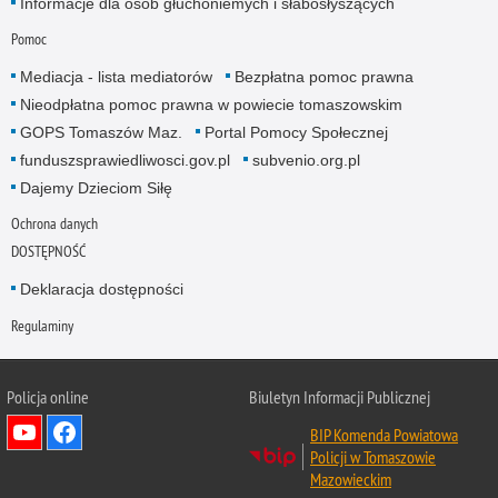
Informacje dla osób głuchoniemych i słabosłyszących
Pomoc
Mediacja - lista mediatorów
Bezpłatna pomoc prawna
Nieodpłatna pomoc prawna w powiecie tomaszowskim
GOPS Tomaszów Maz.
Portal Pomocy Społecznej
funduszsprawiedliwosci.gov.pl
subvenio.org.pl
Dajemy Dzieciom Siłę
Ochrona danych
DOSTĘPNOŚĆ
Deklaracja dostępności
Regulaminy
Policja online
Biuletyn Informacji Publicznej
BIP Komenda Powiatowa
Policji w Tomaszowie
Mazowieckim