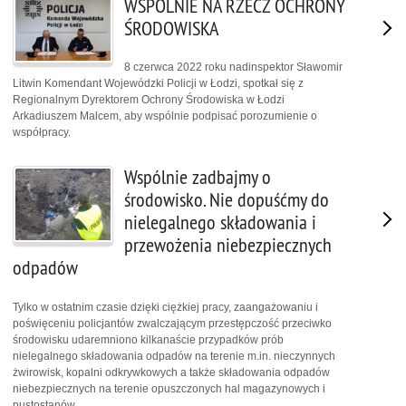
WSPÓLNIE NA RZECZ OCHRONY
ŚRODOWISKA
8 czerwca 2022 roku nadinspektor Sławomir
Litwin Komendant Wojewódzki Policji w Łodzi, spotkał się z
Regionalnym Dyrektorem Ochrony Środowiska w Łodzi
Arkadiuszem Malcem, aby wspólnie podpisać porozumienie o
współpracy.
Wspólnie zadbajmy o
środowisko. Nie dopuśćmy do
nielegalnego składowania i
przewożenia niebezpiecznych
odpadów
Tylko w ostatnim czasie dzięki ciężkiej pracy, zaangażowaniu i
poświęceniu policjantów zwalczającym przestępczość przeciwko
środowisku udaremniono kilkanaście przypadków prób
nielegalnego składowania odpadów na terenie m.in. nieczynnych
żwirowisk, kopalni odkrywkowych a także składowania odpadów
niebezpiecznych na terenie opuszczonych hal magazynowych i
pustostanów.