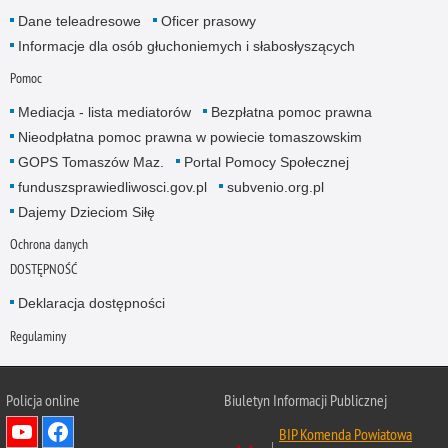
Dane teleadresowe
Oficer prasowy
Informacje dla osób głuchoniemych i słabosłyszących
Pomoc
Mediacja - lista mediatorów
Bezpłatna pomoc prawna
Nieodpłatna pomoc prawna w powiecie tomaszowskim
GOPS Tomaszów Maz.
Portal Pomocy Społecznej
funduszsprawiedliwosci.gov.pl
subvenio.org.pl
Dajemy Dzieciom Siłę
Ochrona danych
DOSTĘPNOŚĆ
Deklaracja dostępności
Regulaminy
Policja online
Biuletyn Informacji Publicznej
BIP Komenda Powiatowa