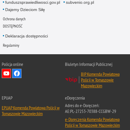
funduszsprawiedliwosci.gov.pl
subvenio.org.pl
Dajemy Dzieciom Siłę
Ochrona danych
DOSTĘPNOŚĆ
Deklaracja dostępności
Regulaminy
Policja online
Biuletyn Informacji Publicznej
BIP Komenda Powiatowa
Policji w Tomaszowie
Mazowieckim
EPUAP
eDoręczenia
Adres do e-Doręczeń:
EPUAP Komenda Powiatowa Policji w
AE:PL-27253-70388-CCGBW-29
Tomaszowie Mazowieckim
e-Doręczenia Komenda Powiatowa
Policji w Tomaszowie Mazowieckim