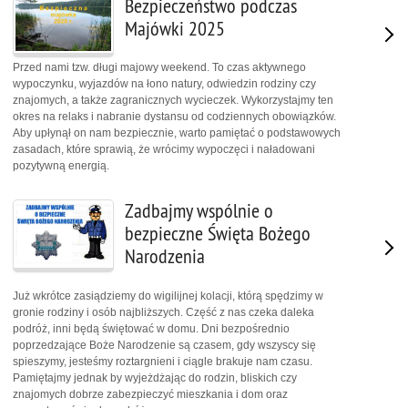
Bezpieczeństwo podczas
Majówki 2025
Przed nami tzw. długi majowy weekend. To czas aktywnego
wypoczynku, wyjazdów na łono natury, odwiedzin rodziny czy
znajomych, a także zagranicznych wycieczek. Wykorzystajmy ten
okres na relaks i nabranie dystansu od codziennych obowiązków.
Aby upłynął on nam bezpiecznie, warto pamiętać o podstawowych
zasadach, które sprawią, że wrócimy wypoczęci i naładowani
pozytywną energią.
Zadbajmy wspólnie o
bezpieczne Święta Bożego
Narodzenia
Już wkrótce zasiądziemy do wigilijnej kolacji, którą spędzimy w
gronie rodziny i osób najbliższych. Część z nas czeka daleka
podróż, inni będą świętować w domu. Dni bezpośrednio
poprzedzające Boże Narodzenie są czasem, gdy wszyscy się
spieszymy, jesteśmy roztargnieni i ciągle brakuje nam czasu.
Pamiętajmy jednak by wyjeżdżając do rodzin, bliskich czy
znajomych dobrze zabezpieczyć mieszkania i dom oraz