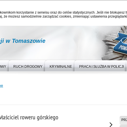
kownikom korzystanie z serwisu oraz do celów statystycznych. Jeśli nie blokujesz t
j, że możesz samodzielnie zarządzać cookies, zmieniając ustawienia przeglądarki
ji w Tomaszowie
OWY
RUCH DROGOWY
KRYMINALNE
PRACA I SŁUŻBA W POLICJI
ne
łaściciel roweru górskiego
PR