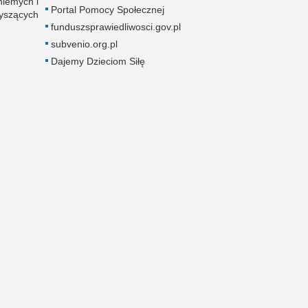
niemych i
Portal Pomocy Społecznej
łyszących
funduszsprawiedliwosci.gov.pl
subvenio.org.pl
Dajemy Dzieciom Siłę