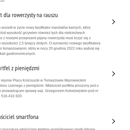
920
 dla rowerzysty na rauszu
u wszedł w życie nowy taryfikator mandatów karnych, który
dniósł wysokość grzywien również tych dla nietrzeźwych
e z nowymi przepisami pijany rowerzysta musi liczyć się z
ysokości 2,5 tysięcy złotych. O surowości nowego taryfikatora
tni tomaszowianin, który w nocy 20 grudnia 2022 roku wybrał się
kali gastronomicznych.
rtfel z pieniędzmi
w rejonie Placu Kościuszki w Tomaszowie Mazowieckim
oloru czarnego z pieniędzmi. Właściciel portfela proszony jest o
tem prowadzącym sprawę asp. Grzegorzem Kołodziejskim pod nr
ub 516-432-920.
ściciel smartfona
i poszukują właściciela telefonu komórkowego marki Iphone