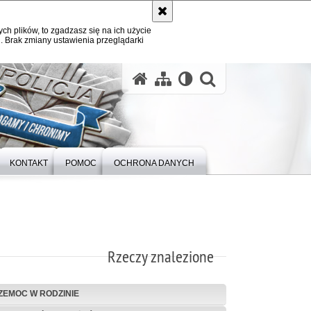
ych plików, to zgadzasz się na ich użycie
. Brak zmiany ustawienia przeglądarki
otwórz wysz
KONTAKT
POMOC
OCHRONA DANYCH
Rzeczy znalezione
ZEMOC W RODZINIE