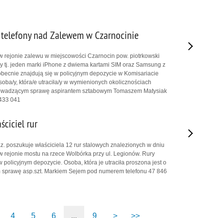
telefony nad Zalewem w Czarnocinie
w rejonie zalewu w miejscowości Czarnocin pow. piotrkowski
y tj. jeden marki iPhone z dwiema kartami SIM oraz Samsung z
 obecnie znajdują się w policyjnym depozycie w Komisariacie
soba/y, która/e utraciła/y w wymienionych okolicznościach
 prowadzącym sprawę aspirantem sztabowym Tomaszem Matysiak
 433 041
ciciel rur
 poszukuje właściciela 12 rur stalowych znalezionych w dniu
w rejonie mostu na rzece Wolbórka przy ul. Legionów. Rury
w policyjnym depozycie. Osoba, która je utraciła proszona jest o
 sprawę asp.szt. Markiem Sejem pod numerem telefonu 47 846
4
5
6
...
9
>
>>