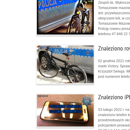
Zespół ds. Wykrocz
Tomaszowie mazowie
dot. przywłaszczeni
obręczami kół, w cz
Tomaszowie Mazowie
Policję roweru pros
telefonu 47 846 22 
Znaleziono ro
02 grudnia 2021 ro
marki Victory. Spra
Krzysztof Selega. W
pod numerem telefon
Znaleziono iP
03 lutego 2022 r. 
znaleziono telefon 
przedmiotowych okol
policjantem prowadz