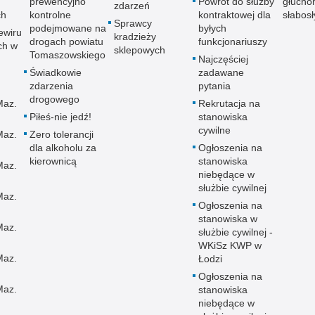
prewencyjno
Powrót do służby
głucho
zdarzeń
ch
kontrolne
kontraktowej dla
słabos
Sprawcy
podejmowane na
byłych
ewiru
kradzieży
drogach powiatu
funkcjonariuszy
ch w
sklepowych
Tomaszowskiego
Najczęściej
Świadkowie
zadawane
zdarzenia
pytania
drogowego
Maz.
Rekrutacja na
Piłeś-nie jedź!
stanowiska
cywilne
Maz.
Zero tolerancji
dla alkoholu za
Ogłoszenia na
kierownicą
stanowiska
Maz.
niebędące w
służbie cywilnej
Maz.
Ogłoszenia na
stanowiska w
Maz.
służbie cywilnej -
WKiSz KWP w
Maz.
Łodzi
Ogłoszenia na
Maz.
stanowiska
niebędące w