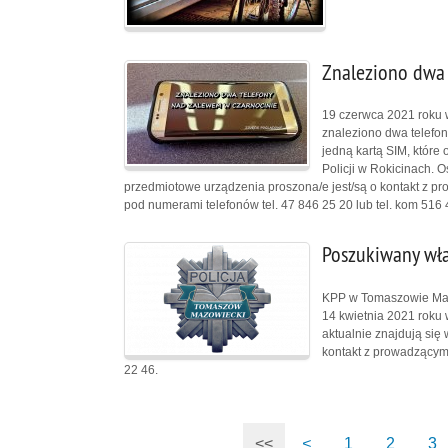
Znaleziono dwa 
19 czerwca 2021 roku 
znaleziono dwa telefon
jedną kartą SIM, które
Policji w Rokicinach. O
przedmiotowe urządzenia proszona/e jest/są o kontakt z
pod numerami telefonów tel. 47 846 25 20 lub tel. kom 516
Poszukiwany właś
KPP w Tomaszowie Maz.
14 kwietnia 2021 roku 
aktualnie znajdują się 
kontakt z prowadzącym
22 46.
<<
<
1
2
3