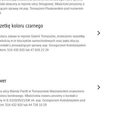
ostał utracony w rejonie ulicy Smugowej. Właściciel proszony o
adzącym sprawę mł.asp. Tomaszem Piaskowskim pod numerem
4.
zetkę koloru czarnego
 placu zabaw w rejonie Galerii Tomaszów, znaleziono saszetkę
artością m.in kluczyków samochodowych oraz pęku kluczy.
 kontakt z prowadzącym sprawę asp. Grzegorzem Kołodziejskim
kom. 516 432 920 lub 47 826 22 29
wer
 na ulicy Wandy Panfil w Tomaszowie Mazowieckim znaleziono
oloru bordowego. Właściciela roweru prosimy o kontakt z
 nr E-5103/35/21/GK mł. asp. Grzegorzem Kołodziejskim pod
om. 516 432 920 lub 44 726 10 29