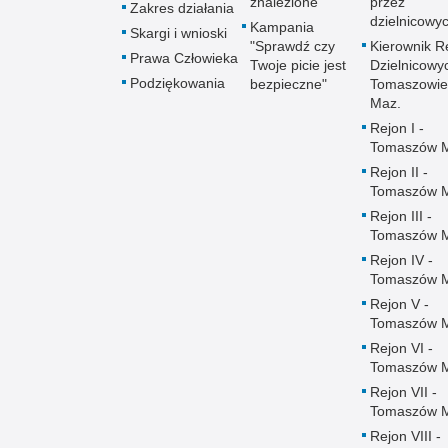
znalezione
przez
Zakres działania
dzielnicowy
Kampania
Skargi i wnioski
"Sprawdź czy
Kierownik R
Prawa Człowieka
Twoje picie jest
Dzielnicowy
Podziękowania
bezpieczne"
Tomaszowie
Maz.
Rejon I -
Tomaszów 
Rejon II -
Tomaszów 
Rejon III -
Tomaszów 
Rejon IV -
Tomaszów 
Rejon V -
Tomaszów 
Rejon VI -
Tomaszów 
Rejon VII -
Tomaszów 
Rejon VIII -