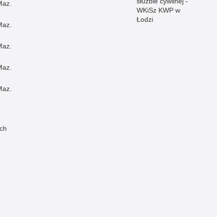
służbie cywilnej -
Maz.
WKiSz KWP w
Łodzi
Maz.
Maz.
Maz.
Maz.
ch