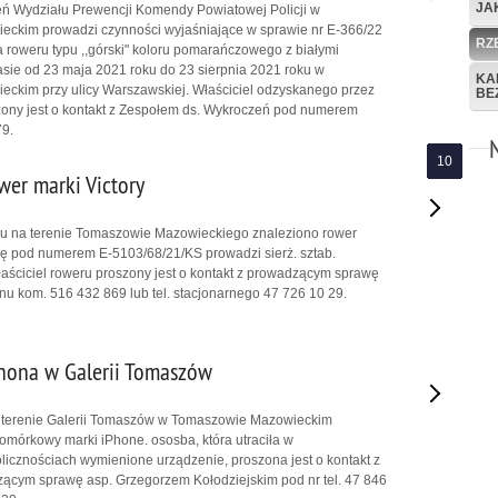
JA
eń Wydziału Prewencji Komendy Powiatowej Policji w
ckim prowadzi czynności wyjaśniające w sprawie nr E-366/22
RZ
a roweru typu ,,górski" koloru pomarańczowego z białymi
asie od 23 maja 2021 roku do 23 sierpnia 2021 roku w
KA
ckim przy ulicy Warszawskiej. Właściciel odzyskanego przez
BE
zony jest o kontakt z Zespołem ds. Wykroczeń pod numerem
79.
wer marki Victory
ku na terenie Tomaszowie Mazowieckiego znaleziono rower
wę pod numerem E-5103/68/21/KS prowadzi sierż. sztab.
łaściciel roweru proszony jest o kontakt z prowadzącym sprawę
u kom. 516 432 869 lub tel. stacjonarnego 47 726 10 29.
hona w Galerii Tomaszów
na terenie Galerii Tomaszów w Tomaszowie Mazowieckim
komórkowy marki iPhone. ososba, która utraciła w
icznościach wymienione urządzenie, proszona jest o kontakt z
ącym sprawę asp. Grzegorzem Kołodziejskim pod nr tel. 47 846