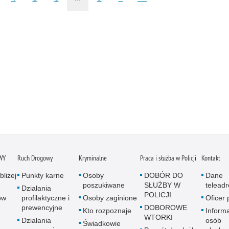
WY
Ruch Drogowy
Kryminalne
Praca i służba w Policji
Kontakt
bliżej
Punkty karne
Osoby
DOBÓR DO
Dane
poszukiwane
SŁUŻBY W
telead
Działania
POLICJI
ów
profilaktyczne i
Osoby zaginione
Oficer
prewencyjne
DOBOROWE
Kto rozpoznaje
Informa
WTORKI
Działania
osób
Świadkowie