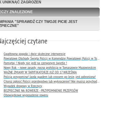
K UNIKNĄĆ ZAGROŻEŃ
ECZY ZNALEZIONE
MPANIA "SPRAWDŹ CZY TWOJE PICIE JEST
ZPIECZNE"
Najczęściej czytane
Gwałtowna pogoda i dwie skuteczne interwencje
Powiatowe Obchody Święta Policji w Komendzie Powiatowej Policji w Tomaszowie Mazowieckim
Pamiętaj ! Nigdy nie jedź na czerwonym świetle !
Nowy Rok – nowe zasady: nocna prohibicja w Tomaszowie Mazowieckim
WAŻNE ZMIANY W TARYFIKATORZE JUŻ OD 17 WRZEŚNIA
Policja przypomina! Jazda quadem lub crossem po lesie, jest zabroniona!
Chcesz zgłosić Policji przestępstwo lub wykroczenie? Nie musisz przychodzić do komendy !
Wypadek drogowy w Rzeczycy
BEZPIECZNIE NA ROWERZE - PRZYPOMNIENIE PRZEPISÓW
Obowiązkowe wyposażenie roweru