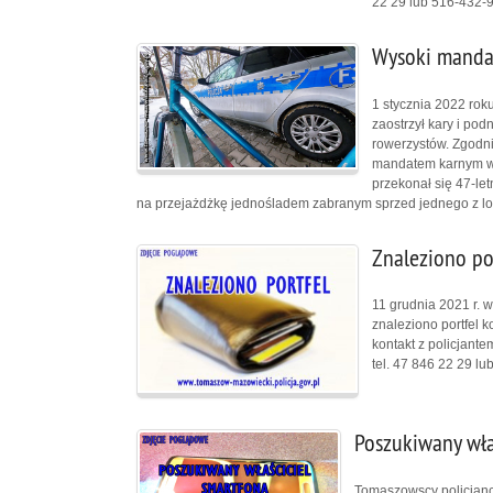
22 29 lub 516-432-
Wysoki mandat
1 stycznia 2022 rok
zaostrzył kary i po
rowerzystów. Zgodni
mandatem karnym w w
przekonał się 47-le
na przejażdżkę jednośladem zabranym sprzed jednego z lo
Znaleziono po
11 grudnia 2021 r. 
znaleziono portfel k
kontakt z policjan
tel. 47 846 22 29 l
Poszukiwany wła
Tomaszowscy policjanc