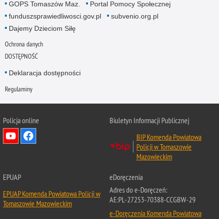
GOPS Tomaszów Maz.
Portal Pomocy Społecznej
funduszsprawiedliwosci.gov.pl
subvenio.org.pl
Dajemy Dzieciom Siłę
Ochrona danych
DOSTĘPNOŚĆ
Deklaracja dostępności
Regulaminy
Policja online
Biuletyn Informacji Publicznej
BIP Komenda Powiatowa
Policji w Tomaszowie
Mazowieckim
EPUAP
eDoręczenia
Adres do e-Doręczeń:
EPUAP Komenda Powiatowa Policji w
AE:PL-27253-70388-CCGBW-29
Tomaszowie Mazowieckim
e-Doręczenia Komenda Powiatowa