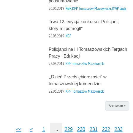
podsumowanie
26.03.2019
KGP, KPP Tomaszów Mazowiecki, KWP Łódź
Trwa 12. edycja konkursu „Policjant,
który mi pomógł!"
26.03.2019
KGP
Policjanci na III Tomaszowskich Targach
Pracy i Edukacji
22.03.2019
KPP Tomaszów Mazowiecki
,,Dzień Przedsiębiorczości” w
tomaszowskiej komendzie
22.03.2019
KPP Tomaszów Mazowiecki
Archiwum »
<<
<
1
...
229
230
231
232
233