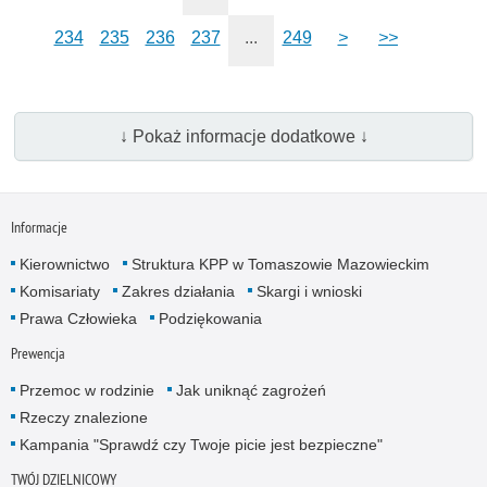
234
235
236
237
...
249
>
>>
↓ Pokaż informacje dodatkowe ↓
Informacje
Kierownictwo
Struktura KPP w Tomaszowie Mazowieckim
Komisariaty
Zakres działania
Skargi i wnioski
Prawa Człowieka
Podziękowania
Prewencja
Przemoc w rodzinie
Jak uniknąć zagrożeń
Rzeczy znalezione
Kampania "Sprawdź czy Twoje picie jest bezpieczne"
TWÓJ DZIELNICOWY