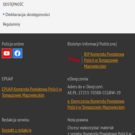
DOSTĘPNOŚĆ
Deklaracja dostępności
Regulaminy
Policja online
Biuletyn Informacji Publicznej
BIP Komenda Powiatowa
Policji w Tomaszowie
Mazowieckim
EPUAP
eDoręczenia
Adres do e-Doręczeń:
EPUAP Komenda Powiatowa Policji w
AE:PL-27253-70388-CCGBW-29
Tomaszowie Mazowieckim
e-Doręczenia Komenda Powiatowa
Policji w Tomaszowie Mazowieckim
Redakcja serwisu
Nota prawna
Chcesz wykorzystać materiał
Kontakt z redakcją
z serwisu Komenda Powiatowa Policji w