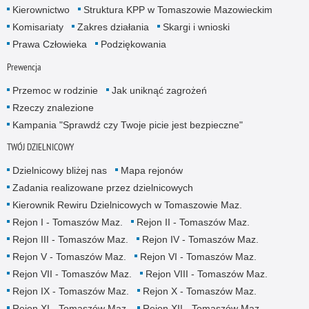
Kierownictwo
Struktura KPP w Tomaszowie Mazowieckim
Komisariaty
Zakres działania
Skargi i wnioski
Prawa Człowieka
Podziękowania
Prewencja
Przemoc w rodzinie
Jak uniknąć zagrożeń
Rzeczy znalezione
Kampania "Sprawdź czy Twoje picie jest bezpieczne"
TWÓJ DZIELNICOWY
Dzielnicowy bliżej nas
Mapa rejonów
Zadania realizowane przez dzielnicowych
Kierownik Rewiru Dzielnicowych w Tomaszowie Maz.
Rejon I - Tomaszów Maz.
Rejon II - Tomaszów Maz.
Rejon III - Tomaszów Maz.
Rejon IV - Tomaszów Maz.
Rejon V - Tomaszów Maz.
Rejon VI - Tomaszów Maz.
Rejon VII - Tomaszów Maz.
Rejon VIII - Tomaszów Maz.
Rejon IX - Tomaszów Maz.
Rejon X - Tomaszów Maz.
Rejon XI - Tomaszów Maz.
Rejon XII - Tomaszów Maz.