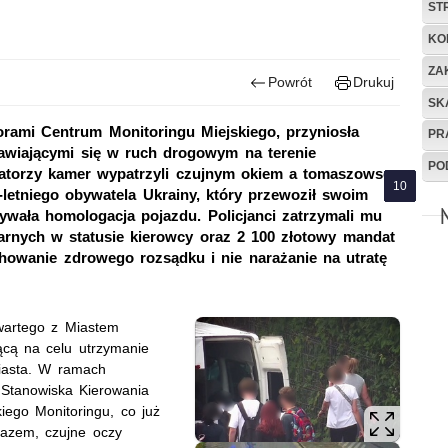
ST
KO
ZA
Powrót
Drukuj
SK
orami Centrum Monitoringu Miejskiego, przyniosła
PR
awiającymi się w ruch drogowym na terenie
PO
torzy kamer wypatrzyli czujnym okiem a tomaszowscy
2-letniego obywatela Ukrainy, który przewoził swoim
dywała homologacja pojazdu. Policjanci zatrzymali mu
karnych w statusie kierowcy oraz 2 100 złotowy mandat
chowanie zdrowego rozsądku i nie narażanie na utratę
wartego z Miastem
cą na celu utrzymanie
iasta. W ramach
 Stanowiska Kierowania
iego Monitoringu, co już
razem, czujne oczy