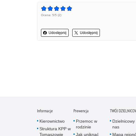
Ocena: 5/5 (2)
Udostępnij
Udostępnij
Informacje
Prewencja
TWÓJ DZIELNICO
Kierownictwo
Przemoc w
Dzielnicowy 
rodzinie
nas
Struktura KPP w
Tomaszowie
Jak uniknąć
Mapa rejon