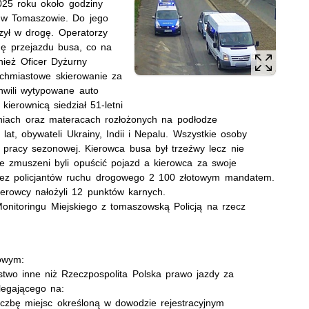
025 roku około godziny
ej w Tomaszowie. Do jego
zył w drogę. Operatorzy
ogę przejazdu busa, co na
ież Oficer Dyżurny
ychmiastowe skierowanie za
hwili wytypowane auto
kierownicą siedział 51-letni
niach oraz materacach rozłożonych na podłodze
t, obywateli Ukrainy, Indii i Nepalu. Wszystkie osoby
do pracy sezonowej. Kierowca busa był trzeźwy lecz nie
ie zmuszeni byli opuścić pojazd a kierowca za swoje
rzez policjantów ruchu drogowego 2 100 złotowym mandatem.
ierowcy nałożyli 12 punktów karnych.
onitoringu Miejskiego z tomaszowską Policją na rzecz
gowym:
stwo inne niż Rzeczpospolita Polska prawo jazdy za
legającego na:
czbę miejsc określoną w dowodzie rejestracyjnym