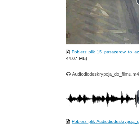
Pobierz plik 15_pasazerow_to_
44.07 MB)
Nagranie audio
Audiodiodeskrypcja_do_filmu.m
Pobierz plik Audiodiodeskrypcja_