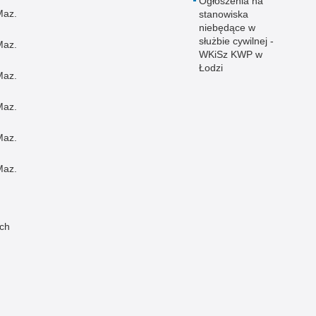
Ogłoszenia na
Maz.
stanowiska
niebędące w
służbie cywilnej -
Maz.
WKiSz KWP w
Łodzi
Maz.
Maz.
Maz.
Maz.
ch