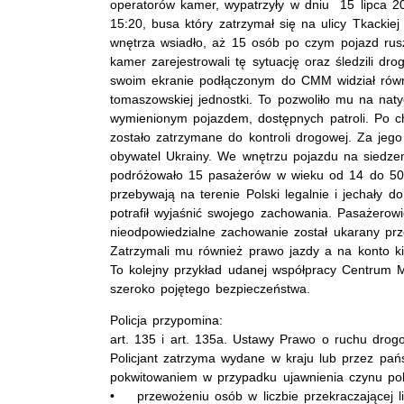
operatorów kamer, wypatrzyły w dniu 15 lipca 2
15:20, busa który zatrzymał się na ulicy Tkacki
wnętrza wsiadło, aż 15 osób po czym pojazd rus
kamer zarejestrowali tę sytuację oraz śledzili dr
swoim ekranie podłączonym do CMM widział równ
tomaszowskiej jednostki. To pozwoliło mu na nat
wymienionym pojazdem, dostępnych patroli. Po c
zostało zatrzymane do kontroli drogowej. Za jego 
obywatel Ukrainy. We wnętrzu pojazdu na siedze
podróżowało 15 pasażerów w wieku od 14 do 50 la
przebywają na terenie Polski legalnie i jechały 
potrafił wyjaśnić swojego zachowania. Pasażerow
nieodpowiedzialne zachowanie został ukarany p
Zatrzymali mu również prawo jazdy a na konto k
To kolejny przykład udanej współpracy Centrum M
szeroko pojętego bezpieczeństwa.
Policja przypomina:
art. 135 i art. 135a. Ustawy Prawo o ruchu dro
Policjant zatrzyma wydane w kraju lub przez pań
pokwitowaniem w przypadku ujawnienia czynu po
• przewożeniu osób w liczbie przekraczającej li