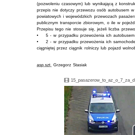
(pozwoleniu czasowym) lub wynikającą z konstruk
przepis nie dotyczy przewozu osób autobusem w
powiatowych i wojewódzkich przewozach pasażers
publicznym transporcie zbiorowym, o ile w pojeźd
Przepisu tego nie stosuje się, jeżeli liczba prz
• 5 - w przypadku przewożenia ich autobusem
• 2 - w przypadku przewożenia ich samochod
ciągniętej przez ciągnik rolniczy lub pojazd wolno
asp.szt.
Grzegorz Stasiak
Film
15_pasazerow_to_az_o_7_za_d