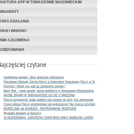
RUKTURA KPP W TOMASZOWIE MAZOWIECKIM
MISARIATY
KRES DZIAŁANIA
ARGI I WNIOSKI
AWA CZŁOWIEKA
DZIĘKOWANIA
Najczęściej czytane
Gwałtowna pogoda i dwie skuteczne interwencje
Powiatowe Obchody Święta Policji w Komendzie Powiatowej Policji w Tomaszowie Mazowieckim
Pamiętaj ! Nigdy nie jedź na czerwonym świetle !
Nowy Rok – nowe zasady: nocna prohibicja w Tomaszowie Mazowieckim
WAŻNE ZMIANY W TARYFIKATORZE JUŻ OD 17 WRZEŚNIA
Policja przypomina! Jazda quadem lub crossem po lesie, jest zabroniona!
Chcesz zgłosić Policji przestępstwo lub wykroczenie? Nie musisz przychodzić do komendy !
BEZPIECZNIE NA ROWERZE - PRZYPOMNIENIE PRZEPISÓW
Wypadek drogowy w Rzeczycy
18 PAŹDZIERNIKA - EUROPEJSKI DZIEŃ PRZECIWKO HANDLOWI LUDŹMI