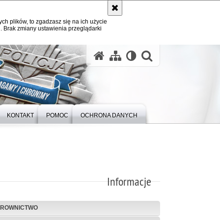
ych plików, to zgadzasz się na ich użycie
. Brak zmiany ustawienia przeglądarki
otwórz wysz
KONTAKT
POMOC
OCHRONA DANYCH
Informacje
EROWNICTWO