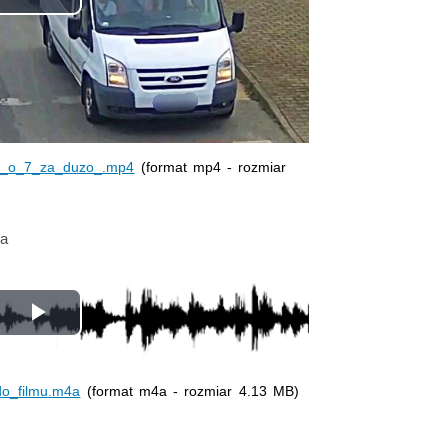
Odtwórz
wideo
az_o_7_za_duzo_.mp4
(format mp4 - rozmiar
4a
Odtwórz
wideo
do_filmu.m4a
(format m4a - rozmiar 4.13 MB)