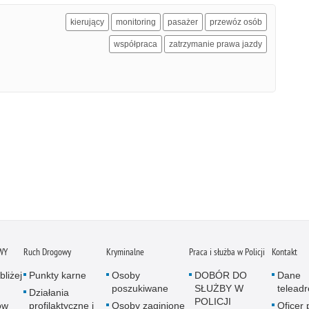
kierujący
monitoring
pasażer
przewóz osób
współpraca
zatrzymanie prawa jazdy
WY
Ruch Drogowy
Kryminalne
Praca i służba w Policji
Kontakt
bliżej
Punkty karne
Osoby
DOBÓR DO
Dane
poszukiwane
SŁUŻBY W
telead
Działania
POLICJI
ów
profilaktyczne i
Osoby zaginione
Oficer