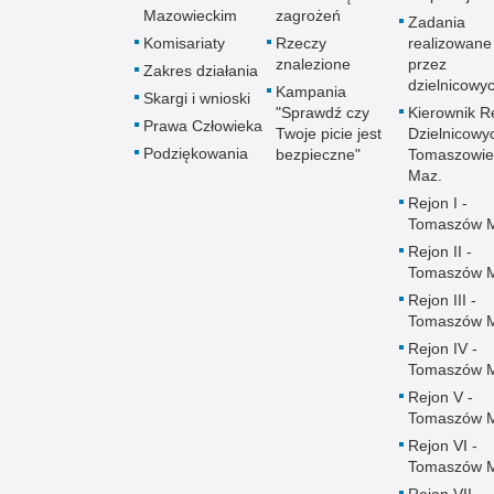
Mazowieckim
zagrożeń
Zadania
Komisariaty
Rzeczy
realizowane
znalezione
przez
Zakres działania
dzielnicowy
Kampania
Skargi i wnioski
"Sprawdź czy
Kierownik R
Prawa Człowieka
Twoje picie jest
Dzielnicowy
Podziękowania
bezpieczne"
Tomaszowie
Maz.
Rejon I -
Tomaszów 
Rejon II -
Tomaszów 
Rejon III -
Tomaszów 
Rejon IV -
Tomaszów 
Rejon V -
Tomaszów 
Rejon VI -
Tomaszów 