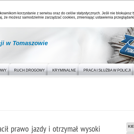
kownikom korzystanie z serwisu oraz do celów statystycznych. Jeśli nie blokujesz t
j, że możesz samodzielnie zarządzać cookies, zmieniając ustawienia przeglądarki
ji w Tomaszowie
OWY
RUCH DROGOWY
KRYMINALNE
PRACA I SŁUŻBA W POLICJI
acił prawo jazdy i otrzymał wysoki
KI