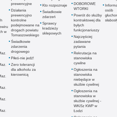
prewencyjne
DOBOROWE
Kto rozpoznaje
Informa
WTORKI
Działania
osób
Świadkowie
prewencyjno
Powrót do służby
głucho
zdarzeń
ch
kontrolne
kontraktowej dla
słabos
Sprawcy
podejmowane na
byłych
ewiru
kradzieży
drogach powiatu
funkcjonariuszy
ch w
sklepowych
Tomaszowskiego
Najczęściej
Świadkowie
zadawane
zdarzenia
pytania
drogowego
Maz.
Rekrutacja na
Piłeś-nie jedź!
stanowiska
cywilne
Maz.
Zero tolerancji
dla alkoholu za
Ogłoszenia na
kierownicą
stanowiska
Maz.
niebędące w
służbie cywilnej
Maz.
Ogłoszenia na
stanowiska w
Maz.
służbie cywilnej -
WKiSz KWP w
Maz.
Łodzi