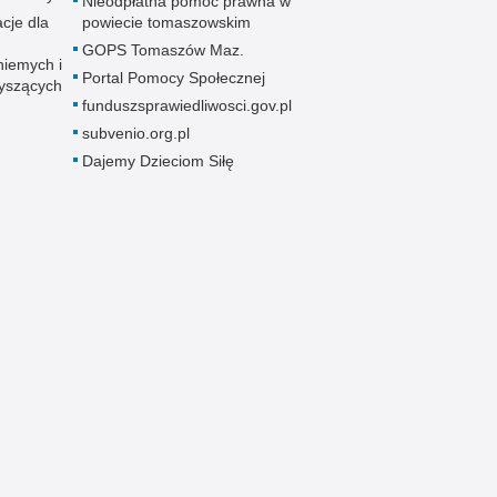
Nieodpłatna pomoc prawna w
cje dla
powiecie tomaszowskim
GOPS Tomaszów Maz.
niemych i
Portal Pomocy Społecznej
łyszących
funduszsprawiedliwosci.gov.pl
subvenio.org.pl
Dajemy Dzieciom Siłę