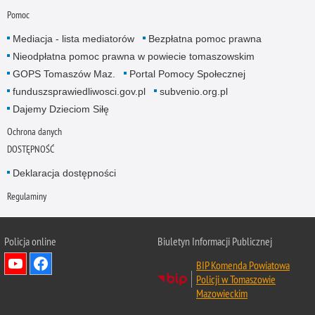
Pomoc
Mediacja - lista mediatorów
Bezpłatna pomoc prawna
Nieodpłatna pomoc prawna w powiecie tomaszowskim
GOPS Tomaszów Maz.
Portal Pomocy Społecznej
funduszsprawiedliwosci.gov.pl
subvenio.org.pl
Dajemy Dzieciom Siłę
Ochrona danych
DOSTĘPNOŚĆ
Deklaracja dostępności
Regulaminy
Policja online
Biuletyn Informacji Publicznej
BIP Komenda Powiatowa
Policji w Tomaszowie
Mazowieckim