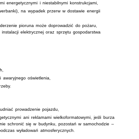
 energetycznymi i niestabilnymi konstrukcjami,
powerbanki), na wypadek przerw w dostawie energii
uderzenie pioruna może doprowadzić do pożaru,
 instalacji elektrycznej oraz sprzętu gospodarstwa
h,
i awaryjnego oświetlenia,
rzeby.
rudniać prowadzenie pojazdu,
getycznymi ani reklamami wielkoformatowymi, jeśli burza
znie schronić się w budynku, pozostań w samochodzie –
podczas wyładowań atmosferycznych.