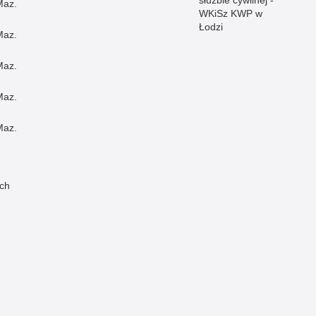
służbie cywilnej -
Maz.
WKiSz KWP w
Łodzi
Maz.
Maz.
Maz.
Maz.
ch