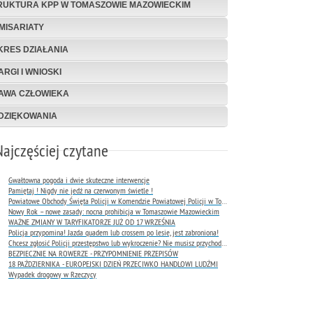
RUKTURA KPP W TOMASZOWIE MAZOWIECKIM
MISARIATY
KRES DZIAŁANIA
ARGI I WNIOSKI
AWA CZŁOWIEKA
DZIĘKOWANIA
Najczęściej czytane
Gwałtowna pogoda i dwie skuteczne interwencje
Pamiętaj ! Nigdy nie jedź na czerwonym świetle !
Powiatowe Obchody Święta Policji w Komendzie Powiatowej Policji w Tomaszowie Mazowieckim
Nowy Rok – nowe zasady: nocna prohibicja w Tomaszowie Mazowieckim
WAŻNE ZMIANY W TARYFIKATORZE JUŻ OD 17 WRZEŚNIA
Policja przypomina! Jazda quadem lub crossem po lesie, jest zabroniona!
Chcesz zgłosić Policji przestępstwo lub wykroczenie? Nie musisz przychodzić do komendy !
BEZPIECZNIE NA ROWERZE - PRZYPOMNIENIE PRZEPISÓW
18 PAŹDZIERNIKA - EUROPEJSKI DZIEŃ PRZECIWKO HANDLOWI LUDŹMI
Wypadek drogowy w Rzeczycy