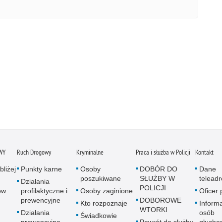
WY
Ruch Drogowy
Kryminalne
Praca i służba w Policji
Kontakt
bliżej
Punkty karne
Osoby
DOBÓR DO
Dane
poszukiwane
SŁUŻBY W
telead
Działania
POLICJI
ów
profilaktyczne i
Osoby zaginione
Oficer
prewencyjne
DOBOROWE
Kto rozpoznaje
Informa
WTORKI
Działania
osób
Świadkowie