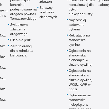
prewencyjno
Powrót do służby
głucho
zdarzeń
ch
kontrolne
kontraktowej dla
słabos
Sprawcy
podejmowane na
byłych
ewiru
kradzieży
drogach powiatu
funkcjonariuszy
ch w
sklepowych
Tomaszowskiego
Najczęściej
Świadkowie
zadawane
zdarzenia
pytania
drogowego
Maz.
Rekrutacja na
Piłeś-nie jedź!
stanowiska
cywilne
Maz.
Zero tolerancji
dla alkoholu za
Ogłoszenia na
kierownicą
stanowiska
Maz.
niebędące w
służbie cywilnej
Maz.
Ogłoszenia na
stanowiska w
Maz.
służbie cywilnej -
WKiSz KWP w
Maz.
Łodzi
Ogłoszenia na
Maz.
stanowiska
niebędące w