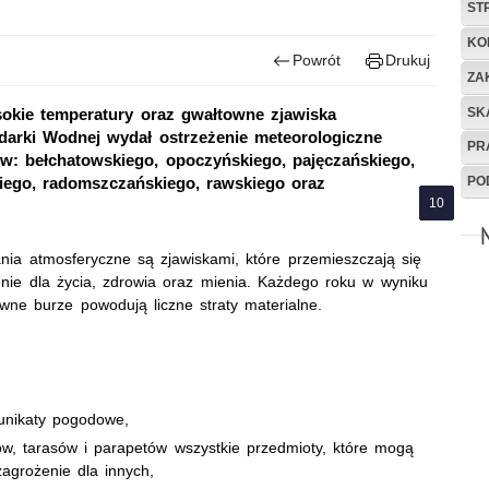
ST
KO
Powrót
Drukuj
ZA
SK
okie temperatury oraz gwałtowne zjawiska
odarki Wodnej wydał ostrzeżenie meteorologiczne
PR
ów: bełchatowskiego, opoczyńskiego, pajęczańskiego,
PO
kiego, radomszczańskiego, rawskiego oraz
nia atmosferyczne są zjawiskami, które przemieszczają się
ie dla życia, zdrowia oraz mienia. Każdego roku w wyniku
wne burze powodują liczne straty materialne.
unikaty pogodowe,
ów, tarasów i parapetów wszystkie przedmioty, które mogą
zagrożenie dla innych,