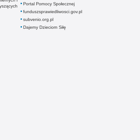
niemych i
Portal Pomocy Społecznej
łyszących
funduszsprawiedliwosci.gov.pl
subvenio.org.pl
Dajemy Dzieciom Siłę