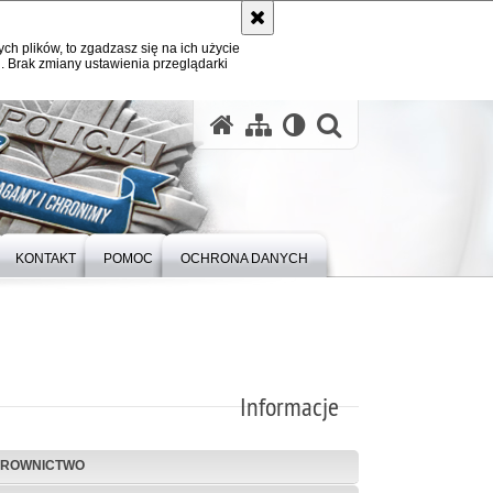
ych plików, to zgadzasz się na ich użycie
. Brak zmiany ustawienia przeglądarki
otwórz wysz
KONTAKT
POMOC
OCHRONA DANYCH
Informacje
EROWNICTWO