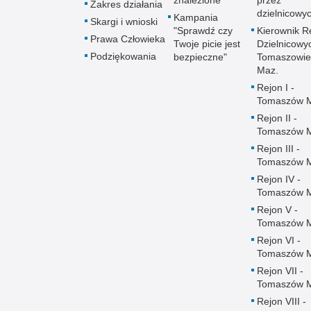
znalezione
przez
Zakres działania
dzielnicowy
Kampania
Skargi i wnioski
"Sprawdź czy
Kierownik R
Prawa Człowieka
Twoje picie jest
Dzielnicowy
Podziękowania
bezpieczne"
Tomaszowie
Maz.
Rejon I -
Tomaszów 
Rejon II -
Tomaszów 
Rejon III -
Tomaszów 
Rejon IV -
Tomaszów 
Rejon V -
Tomaszów 
Rejon VI -
Tomaszów 
Rejon VII -
Tomaszów 
Rejon VIII -