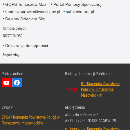
GOPS Tomaszów Maz.
Portal Pomocy Społecznej
funduszsprawiedliwosci.gov.pl
subvenio.org.pl
Dajemy Dzieciom Siłę
Ochrona danych
DOSTĘPNOŚĆ
Deklaracja dostępności
Regulaminy
Policja online
Biuletyn Informacji Publicznej
BIP Komenda Powiatowa
Policji w Tomaszowie
Mazowieckim
EPUAP
eDoręczenia
Adres do e-Doręczeń:
EPUAP Komenda Powiatowa Policji w
AE:PL-27253-70388-CCGBW-29
Tomaszowie Mazowieckim
e-Doręczenia Komenda Powiatowa