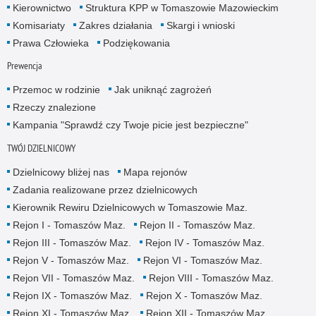
Kierownictwo
Struktura KPP w Tomaszowie Mazowieckim
Komisariaty
Zakres działania
Skargi i wnioski
Prawa Człowieka
Podziękowania
Prewencja
Przemoc w rodzinie
Jak uniknąć zagrożeń
Rzeczy znalezione
Kampania "Sprawdź czy Twoje picie jest bezpieczne"
TWÓJ DZIELNICOWY
Dzielnicowy bliżej nas
Mapa rejonów
Zadania realizowane przez dzielnicowych
Kierownik Rewiru Dzielnicowych w Tomaszowie Maz.
Rejon I - Tomaszów Maz.
Rejon II - Tomaszów Maz.
Rejon III - Tomaszów Maz.
Rejon IV - Tomaszów Maz.
Rejon V - Tomaszów Maz.
Rejon VI - Tomaszów Maz.
Rejon VII - Tomaszów Maz.
Rejon VIII - Tomaszów Maz.
Rejon IX - Tomaszów Maz.
Rejon X - Tomaszów Maz.
Rejon XI - Tomaszów Maz.
Rejon XII - Tomaszów Maz.