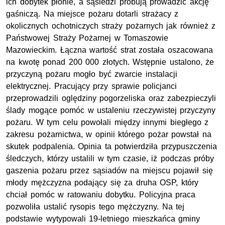
ich dobytek płonie, a sąsiedzi próbują prowadzić akcję
gaśniczą. Na miejsce pożaru dotarli strażacy z
okolicznych ochotniczych straży pożarnych jak również z
Państwowej Straży Pożarnej w Tomaszowie
Mazowieckim. Łączna wartość strat została oszacowana
na kwotę ponad 200 000 złotych. Wstępnie ustalono, że
przyczyną pożaru mogło być zwarcie instalacji
elektrycznej. Pracujący przy sprawie policjanci
przeprowadzili oględziny pogorzeliska oraz zabezpieczyli
ślady mogące pomóc w ustaleniu rzeczywistej przyczyny
pożaru. W tym celu powołali między innymi biegłego z
zakresu pożarnictwa, w opinii którego pożar powstał na
skutek podpalenia. Opinia ta potwierdziła przypuszczenia
śledczych, którzy ustalili w tym czasie, iż podczas próby
gaszenia pożaru przez sąsiadów na miejscu pojawił się
młody mężczyzna podający się za druha OSP, który
chciał pomóc w ratowaniu dobytku. Policyjna praca
pozwoliła ustalić rysopis tego mężczyzny. Na tej
podstawie wytypowali 19-letniego mieszkańca gminy