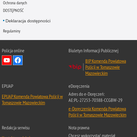
Ochrona danych
DOSTĘPNOŚĆ
Deklaracja dostępności
Regulaminy
Policja online
Biuletyn Informacji Publicznej
BIP Komenda Powiatowa
Policji w Tomaszowie
Mazowieckim
EPUAP
eDoręczenia
Adres do e-Doręczeń:
EPUAP Komenda Powiatowa Policji w
AE:PL-27253-70388-CCGBW-29
Tomaszowie Mazowieckim
e-Doręczenia Komenda Powiatowa
Policji w Tomaszowie Mazowieckim
Redakcja serwisu
Nota prawna
Chcesz wykorzystać materiał