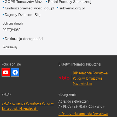
GOPS Tomaszów Maz.
Portal Pomocy Społecznej
funduszsprawiedliwosci.gov.pl
subvenio.org.pl
Dajemy Dzieciom Siłę
Ochrona danych
DOSTĘPNOŚĆ
Deklaracja dostępności
Regulaminy
Policja online
Biuletyn Informacji Publicznej
BIP Komenda Powiatowa
Policji w Tomaszowie
Mazowieckim
EPUAP
eDoręczenia
Adres do e-Doręczeń:
EPUAP Komenda Powiatowa Policji w
AE:PL-27253-70388-CCGBW-29
Tomaszowie Mazowieckim
e-Doręczenia Komenda Powiatowa