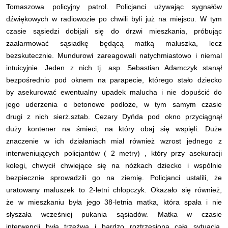
Tomaszowa policyjny patrol. Policjanci używając sygnałów
dźwiękowych w radiowozie po chwili byli już na miejscu. W tym
czasie sąsiedzi dobijali się do drzwi mieszkania, próbując
zaalarmować sąsiadkę będącą matką maluszka, lecz
bezskutecznie. Mundurowi zareagowali natychmiastowo i niemal
intuicyjnie. Jeden z nich tj. asp. Sebastian Adamczyk stanął
bezpośrednio pod oknem na parapecie, którego stało dziecko
by asekurować ewentualny upadek malucha i nie dopuścić do
jego uderzenia o betonowe podłoże, w tym samym czasie
drugi z nich sierż.sztab. Cezary Dyńda pod okno przyciągnął
duży kontener na śmieci, na który obaj się wspięli. Duże
znaczenie w ich działaniach miał również wzrost jednego z
interweniujących policjantów ( 2 metry) , który przy asekuracji
kolegi, chwycił chwiejące się na nóżkach dziecko i wspólnie
bezpiecznie sprowadzili go na ziemię. Policjanci ustalili, że
uratowany maluszek to 2-letni chłopczyk. Okazało się również,
że w mieszkaniu była jego 38-letnia matka, która spała i nie
słyszała wcześniej pukania sąsiadów. Matka w czasie
interwencji była trzeźwa i bardzo roztrzęsiona całą sytuacją.