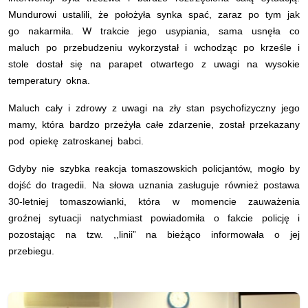
Mundurowi ustalili, że położyła synka spać, zaraz po tym jak
go nakarmiła. W trakcie jego usypiania, sama usnęła co
maluch po przebudzeniu wykorzystał i wchodząc po krześle i
stole dostał się na parapet otwartego z uwagi na wysokie
temperatury okna.
Maluch cały i zdrowy z uwagi na zły stan psychofizyczny jego
mamy, która bardzo przeżyła całe zdarzenie, został przekazany
pod opiekę zatroskanej babci.
Gdyby nie szybka reakcja tomaszowskich policjantów, mogło by
dojść do tragedii. Na słowa uznania zasługuje również postawa
30-letniej tomaszowianki, która w momencie zauważenia
groźnej sytuacji natychmiast powiadomiła o fakcie policję i
pozostając na tzw. ,,linii” na bieżąco informowała o jej
przebiegu.