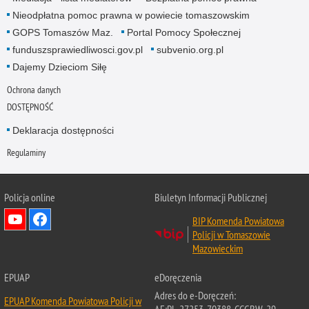
Nieodpłatna pomoc prawna w powiecie tomaszowskim
GOPS Tomaszów Maz.
Portal Pomocy Społecznej
funduszsprawiedliwosci.gov.pl
subvenio.org.pl
Dajemy Dzieciom Siłę
Ochrona danych
DOSTĘPNOŚĆ
Deklaracja dostępności
Regulaminy
Policja online
Biuletyn Informacji Publicznej
BIP Komenda Powiatowa
Policji w Tomaszowie
Mazowieckim
EPUAP
eDoręczenia
Adres do e-Doręczeń:
EPUAP Komenda Powiatowa Policji w
AE:PL-27253-70388-CCGBW-29