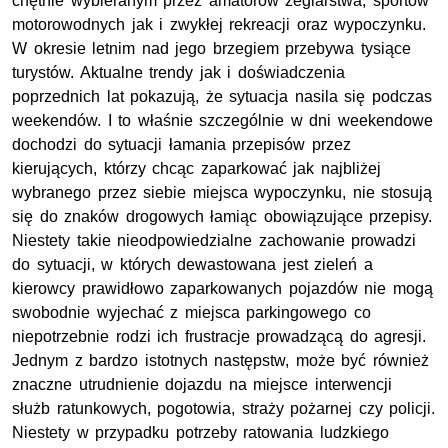
chętnie wybieranym przez amatorów żeglarstwa, sportów
motorowodnych jak i zwykłej rekreacji oraz wypoczynku.
W okresie letnim nad jego brzegiem przebywa tysiące
turystów. Aktualne trendy jak i doświadczenia
poprzednich lat pokazują, że sytuacja nasila się podczas
weekendów. I to właśnie szczególnie w dni weekendowe
dochodzi do sytuacji łamania przepisów przez
kierujących, którzy chcąc zaparkować jak najbliżej
wybranego przez siebie miejsca wypoczynku, nie stosują
się do znaków drogowych łamiąc obowiązujące przepisy.
Niestety takie nieodpowiedzialne zachowanie prowadzi
do sytuacji, w których dewastowana jest zieleń a
kierowcy prawidłowo zaparkowanych pojazdów nie mogą
swobodnie wyjechać z miejsca parkingowego co
niepotrzebnie rodzi ich frustracje prowadzącą do agresji.
Jednym z bardzo istotnych następstw, może być również
znaczne utrudnienie dojazdu na miejsce interwencji
służb ratunkowych, pogotowia, straży pożarnej czy policji.
Niestety w przypadku potrzeby ratowania ludzkiego