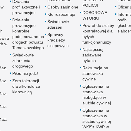
Działania
POLICJI
ów
profilaktyczne i
Osoby zaginione
Oficer
prewencyjne
DOBOROWE
Kto rozpoznaje
Informa
WTORKI
Działania
osób
Świadkowie
prewencyjno
Powrót do służby
głucho
zdarzeń
ch
kontrolne
kontraktowej dla
słabos
Sprawcy
podejmowane na
byłych
ewiru
kradzieży
drogach powiatu
funkcjonariuszy
ch w
sklepowych
Tomaszowskiego
Najczęściej
Świadkowie
zadawane
zdarzenia
pytania
drogowego
Maz.
Rekrutacja na
Piłeś-nie jedź!
stanowiska
cywilne
Maz.
Zero tolerancji
dla alkoholu za
Ogłoszenia na
kierownicą
stanowiska
Maz.
niebędące w
służbie cywilnej
Maz.
Ogłoszenia na
stanowiska w
Maz.
służbie cywilnej -
WKiSz KWP w