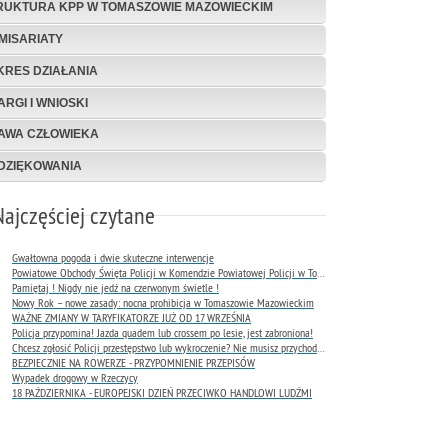
RUKTURA KPP W TOMASZOWIE MAZOWIECKIM
MISARIATY
KRES DZIAŁANIA
ARGI I WNIOSKI
AWA CZŁOWIEKA
DZIĘKOWANIA
Najczęściej czytane
Gwałtowna pogoda i dwie skuteczne interwencje
Powiatowe Obchody Święta Policji w Komendzie Powiatowej Policji w Tomaszowie Mazowieckim
Pamiętaj ! Nigdy nie jedź na czerwonym świetle !
Nowy Rok – nowe zasady: nocna prohibicja w Tomaszowie Mazowieckim
WAŻNE ZMIANY W TARYFIKATORZE JUŻ OD 17 WRZEŚNIA
Policja przypomina! Jazda quadem lub crossem po lesie, jest zabroniona!
Chcesz zgłosić Policji przestępstwo lub wykroczenie? Nie musisz przychodzić do komendy !
BEZPIECZNIE NA ROWERZE - PRZYPOMNIENIE PRZEPISÓW
Wypadek drogowy w Rzeczycy
18 PAŹDZIERNIKA - EUROPEJSKI DZIEŃ PRZECIWKO HANDLOWI LUDŹMI