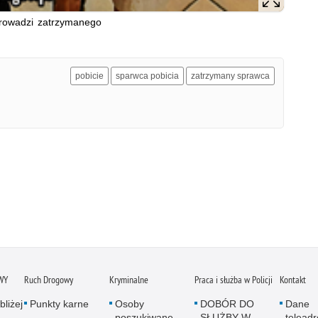
prowadzi zatrzymanego
pobicie
sparwca pobicia
zatrzymany sprawca
WY
Ruch Drogowy
Kryminalne
Praca i służba w Policji
Kontakt
bliżej
Punkty karne
Osoby
DOBÓR DO
Dane
poszukiwane
SŁUŻBY W
telead