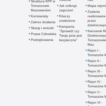
Struktura KPP w
Tomaszowie
Jak uniknąć
Mapa rejon
Mazowieckim
zagrożeń
Zadania
Komisariaty
Rzeczy
realizowane
znalezione
przez
Zakres działania
dzielnicowy
Kampania
Skargi i wnioski
"Sprawdź czy
Kierownik R
Prawa Człowieka
Twoje picie jest
Dzielnicowy
Podziękowania
bezpieczne"
Tomaszowie
Maz.
Rejon I -
Tomaszów 
Rejon II -
Tomaszów 
Rejon III -
Tomaszów 
Rejon IV -
Tomaszów 
Rejon V -
Tomaszów 
Rejon VI -