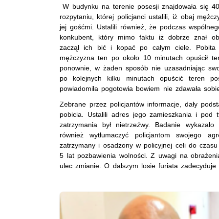
W budynku na terenie posesji znajdowała się 40
rozpytaniu, której policjanci ustalili, iż obaj męż
jej gośćmi. Ustalili również, że podczas wspólneg
konkubent, który mimo faktu iż dobrze znał o
zaczął ich bić i kopać po całym ciele. Pobita 
mężczyzna ten po około 10 minutach opuścił te
ponownie, w żaden sposób nie uzasadniając sw
po kolejnych kilku minutach opuścić teren po
powiadomiła pogotowia bowiem nie zdawała sobi
Zebrane przez policjantów informacje, dały po
pobicia. Ustalili adres jego zamieszkania i pod 
zatrzymania był nietrzeźwy. Badanie wykazało 
również wytłumaczyć policjantom swojego a
zatrzymany i osadzony w policyjnej celi do czasu
5 lat pozbawienia wolności. Z uwagi na obrażenia
ulec zmianie. O dalszym losie furiata zadecyduje