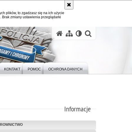
ych plików, to zgadzasz się na ich użycie
. Brak zmiany ustawienia przeglądarki
otwórz wysz
KONTAKT
POMOC
OCHRONA DANYCH
Informacje
EROWNICTWO