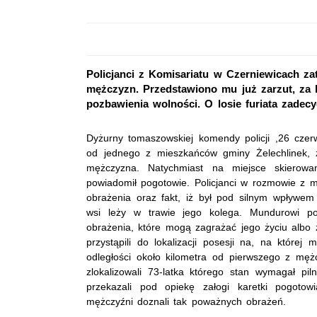
Policjanci z Komisariatu w Czerniewicach za
mężczyzn. Przedstawiono mu już zarzut, za 
pozbawienia wolności. O losie furiata zadecy
Dyżurny tomaszowskiej komendy policji ,26 cze
od jednego z mieszkańców gminy Żelechlinek, ż
mężczyzna. Natychmiast na miejsce skierowan
powiadomił pogotowie. Policjanci w rozmowie z m
obrażenia oraz fakt, iż był pod silnym wpływem a
wsi leży w trawie jego kolega. Mundurowi po
obrażenia, które mogą zagrażać jego życiu albo z
przystąpili do lokalizacji posesji na, na któr
odległości około kilometra od pierwszego z mężc
zlokalizowali 73-latka którego stan wymagał pil
przekazali pod opiekę załogi karetki pogotowi
mężczyźni doznali tak poważnych obrażeń.