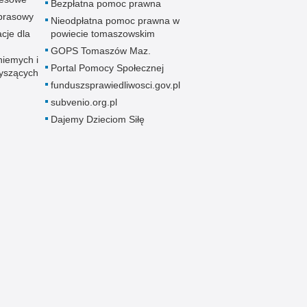
Bezpłatna pomoc prawna
 prasowy
Nieodpłatna pomoc prawna w
cje dla
powiecie tomaszowskim
GOPS Tomaszów Maz.
niemych i
Portal Pomocy Społecznej
łyszących
funduszsprawiedliwosci.gov.pl
subvenio.org.pl
Dajemy Dzieciom Siłę