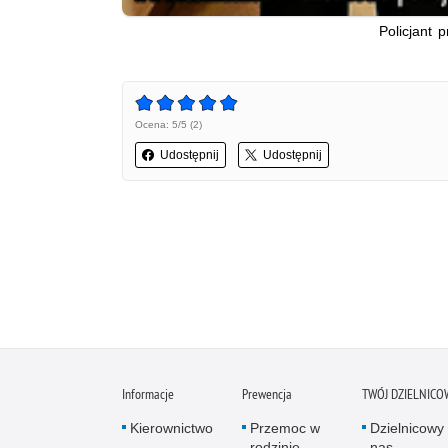
Policjant 
Ocena: 5/5 (2)
Udostępnij
Udostępnij
Informacje
Prewencja
TWÓJ DZIELNICO
Kierownictwo
Przemoc w
Dzielnicowy 
rodzinie
nas