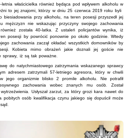
-letnia właścicielka również będąca pod wpływem alkoholu w
czyźni to jej znajomi, którzy w dniu 25 czerwca 2019 roku byli
o biesiadowania przy alkoholu, na teren posesji przyszedł jej
bu mężczyzn nie wskazując przyczyny swojego zachowania
również została 40-latka. Z ustaleń policjantów wynika, iż
ren posesji by powrócić ponownie po około godzinie. Wtedy
ojego zachowania zaczął okładać wszystkich domowników by
sesji. Kobieta mimo obrażeń jakie doznali jej goście nie
e sprawy, iż są tak poważne.
dstawę do natychmiastowego zatrzymania wskazanego sprawcy
tym adresem zatrzymali 57-letniego agresora, który w chwili
w jego organizmie blisko 2 promile alkoholu. Nie potrafił
gresywnego zachowania wobec znanych mu osób. Został
 wytrzeźwienia. Usłyszał zarzut, za który grozi kara nawet do
 pobitych osób kwalifikacja czynu jakiego się dopuścił może
 sąd.