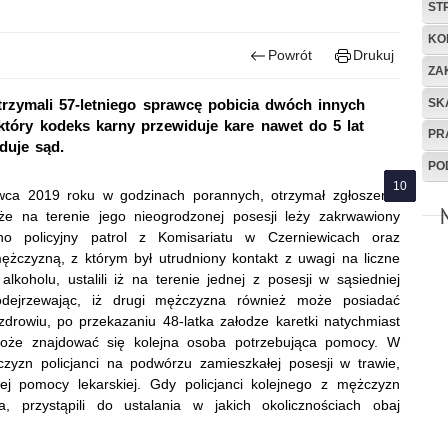
ST
KO
Powrót
Drukuj
ZA
SK
trzymali 57-letniego sprawcę pobicia dwóch innych
który kodeks karny przewiduje kare nawet do 5 lat
PR
duje sąd.
PO
rwca 2019 roku w godzinach porannych, otrzymał zgłoszenie
e na terenie jego nieogrodzonej posesji leży zakrwawiony
o policyjny patrol z Komisariatu w Czerniewicach oraz
ężczyzną, z którym był utrudniony kontakt z uwagi na liczne
lkoholu, ustalili iż na terenie jednej z posesji w sąsiedniej
dejrzewając, iż drugi mężczyzna również może posiadać
drowiu, po przekazaniu 48-latka załodze karetki natychmiast
ej może znajdować się kolejna osoba potrzebująca pomocy. W
zyzn policjanci na podwórzu zamieszkałej posesji w trawie,
nej pomocy lekarskiej. Gdy policjanci kolejnego z mężczyzn
a, przystąpili do ustalania w jakich okolicznościach obaj