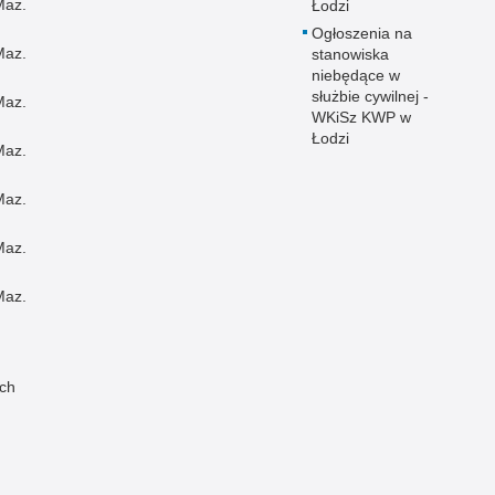
Maz.
Łodzi
Ogłoszenia na
Maz.
stanowiska
niebędące w
służbie cywilnej -
Maz.
WKiSz KWP w
Łodzi
Maz.
Maz.
Maz.
Maz.
ch