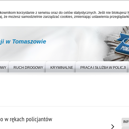
kownikom korzystanie z serwisu oraz do celów statystycznych. Jeśli nie blokujesz t
j, że możesz samodzielnie zarządzać cookies, zmieniając ustawienia przeglądarki
ji w Tomaszowie
OWY
RUCH DROGOWY
KRYMINALNE
PRACA I SŁUŻBA W POLICJI
io w rękach policjantów
IN