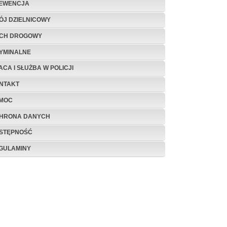
EWENCJA
ÓJ DZIELNICOWY
CH DROGOWY
YMINALNE
ACA I SŁUŻBA W POLICJI
NTAKT
MOC
HRONA DANYCH
STĘPNOŚĆ
GULAMINY