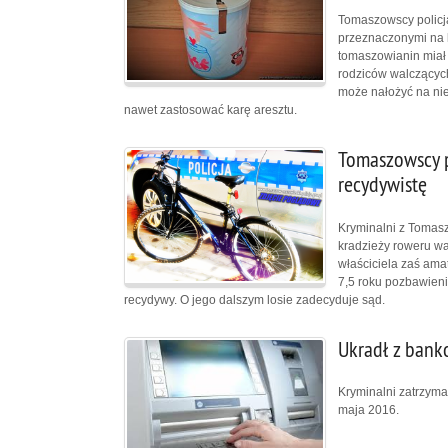
Tomaszowscy policja
przeznaczonymi na l
tomaszowianin miał z
rodziców walczących
może nałożyć na nie
nawet zastosować karę aresztu.
Tomaszowscy p
recydywistę
Kryminalni z Tomasz
kradzieży roweru wa
właściciela zaś amat
7,5 roku pozbawien
recydywy. O jego dalszym losie zadecyduje sąd.
Ukradł z bank
Kryminalni zatrzyma
maja 2016.