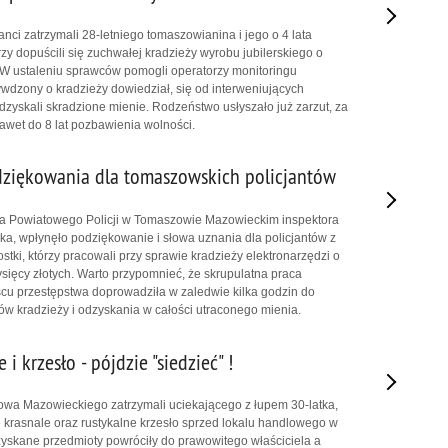
nci zatrzymali 28-letniego tomaszowianina i jego o 4 lata
rzy dopuścili się zuchwałej kradzieży wyrobu jubilerskiego o
. W ustaleniu sprawców pomogli operatorzy monitoringu
ywdzony o kradzieży dowiedział, się od interweniujących
odzyskali skradzione mienie. Rodzeństwo usłyszało już zarzut, za
nawet do 8 lat pozbawienia wolności.
ziękowania dla tomaszowskich policjantów
 Powiatowego Policji w Tomaszowie Mazowieckim inspektora
a, wpłynęło podziękowanie i słowa uznania dla policjantów z
tki, którzy pracowali przy sprawie kradzieży elektronarzędzi o
ysięcy złotych. Warto przypomnieć, że skrupulatna praca
scu przestępstwa doprowadziła w zaledwie kilka godzin do
w kradzieży i odzyskania w całości utraconego mienia.
 i krzesło - pójdzie "siedzieć" !
owa Mazowieckiego zatrzymali uciekającego z łupem 30-latka,
e krasnale oraz rustykalne krzesło sprzed lokalu handlowego w
yskane przedmioty powróciły do prawowitego właściciela a