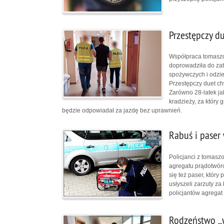
Przestępczy d
Współpraca tomaszow
doprowadziła do za
spożywczych i odzie
Przestępczy duet chw
Zarówno 28-latek ja
kradzieży, za który 
będzie odpowiadał za jazdę bez uprawnień.
Rabuś i paser
Policjanci z tomasz
agregatu prądotwórc
się też paser, który
usłyszeli zarzuty za
policjantów agregat
Rodzeństwo ,,