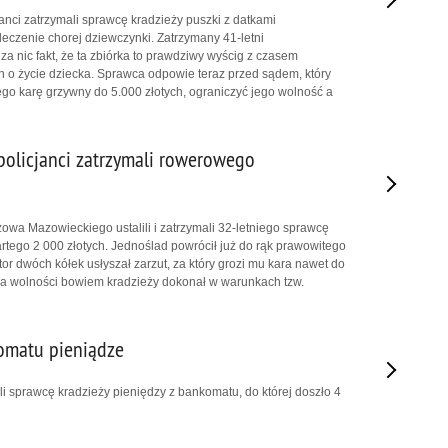
nci zatrzymali sprawcę kradzieży puszki z datkami
eczenie chorej dziewczynki. Zatrzymany 41-letni
a nic fakt, że ta zbiórka to prawdziwy wyścig z czasem
 o życie dziecka. Sprawca odpowie teraz przed sądem, który
go karę grzywny do 5.000 złotych, ograniczyć jego wolność a
olicjanci zatrzymali rowerowego
owa Mazowieckiego ustalili i zatrzymali 32-letniego sprawcę
rtego 2 000 złotych. Jednoślad powrócił już do rąk prawowitego
or dwóch kółek usłyszał zarzut, za który grozi mu kara nawet do
ia wolności bowiem kradzieży dokonał w warunkach tzw.
omatu pieniądze
li sprawcę kradzieży pieniędzy z bankomatu, do której doszło 4