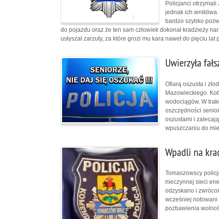
Policjanci otrzymal
jednak ich wnikliwa
bardzo szybko pozwo
do pojazdu oraz że ten sam człowiek dokonał kradzieży narz
usłyszał zarzuty, za które grozi mu kara nawet do pięciu la
Uwierzyła fałs
Ofiarą oszusta i zł
Mazowieckiego. Kobi
wodociągów. W trakci
oszczędności seniork
oszustami i zalecaj
wpuszczaniu do mie
Wpadli na krad
Tomaszowscy policja
nieczynnej sieci en
odzyskano i zwrócon
wcześniej notowani 
pozbawienia wolnoś