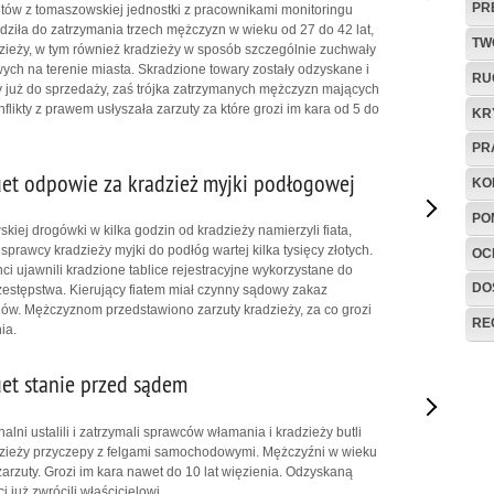
PR
tów z tomaszowskiej jednostki z pracownikami monitoringu
ziła do zatrzymania trzech mężczyzn w wieku od 27 do 42 lat,
TW
dzieży, w tym również kradzieży w sposób szczególnie zuchwały
ych na terenie miasta. Skradzione towary zostały odzyskane i
RU
 już do sprzedaży, zaś trójka zatrzymanych mężczyzn mających
flikty z prawem usłyszała zarzuty za które grozi im kara od 5 do
KR
PR
uet odpowie za kradzież myjki podłogowej
KO
PO
kiej drogówki w kilka godzin od kradzieży namierzyli fiata,
 sprawcy kradzieży myjki do podłóg wartej kilka tysięcy złotych.
OC
ci ujawnili kradzione tablice rejestracyjne wykorzystane do
DO
zestępstwa. Kierujący fiatem miał czynny sądowy zakaz
w. Mężczyznom przedstawiono zarzuty kradzieży, za co grozi
RE
ia.
uet stanie przed sądem
ni ustalili i zatrzymali sprawców włamania i kradzieży butli
zieży przyczepy z felgami samochodowymi. Mężczyźni w wieku
i zarzuty. Grozi im kara nawet do 10 lat więzienia. Odzyskaną
i już zwrócili właścicielowi.