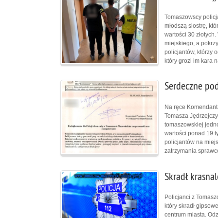
Tomaszowscy policja
młodszą siostrę, któ
wartości 30 złotych
miejskiego, a pokrz
policjantów, którzy 
który grozi im kara 
Serdeczne pod
Na ręce Komendanta
Tomasza Jędrzejczyk
tomaszowskiej jednos
wartości ponad 19 t
policjantów na miej
zatrzymania sprawcó
Skradł krasnale
Policjanci z Tomasz
który skradł gipsow
centrum miasta. Odz