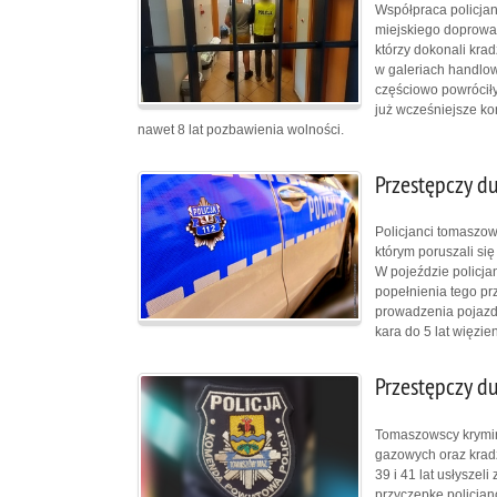
Współpraca policjan
miejskiego doprowad
którzy dokonali kra
w galeriach handlow
częściowo powróciły
już wcześniejsze kon
nawet 8 lat pozbawienia wolności.
Przestępczy d
Policjanci tomaszows
którym poruszali się
W pojeździe policjan
popełnienia tego pr
prowadzenia pojazdó
kara do 5 lat więzien
Przestępczy d
Tomaszowscy kryminal
gazowych oraz krad
39 i 41 lat usłyszel
przyczepkę policjanc