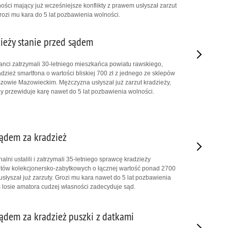
ości mający już wcześniejsze konflikty z prawem usłyszał zarzut
grozi mu kara do 5 lat pozbawienia wolności.
ieży stanie przed sądem
nci zatrzymali 30-letniego mieszkańca powiatu rawskiego,
dzież smartfona o wartości bliskiej 700 zł z jednego ze sklepów
owie Mazowieckim. Mężczyzna usłyszał już zarzut kradzieży,
ny przewiduje karę nawet do 5 lat pozbawienia wolności.
sądem za kradzież
ni ustalili i zatrzymali 35-letniego sprawcę kradzieży
otów kolekcjonersko-zabytkowych o łącznej wartość ponad 2700
słyszał już zarzuty. Grozi mu kara nawet do 5 lat pozbawienia
 losie amatora cudzej własności zadecyduje sąd.
sądem za kradzież puszki z datkami