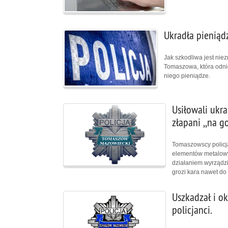
Ukradła pieniądz
Jak szkodliwa jest nie
Tomaszowa, która odnios
niego pieniądze.
Usiłowali ukra
złapani ,,na 
Tomaszowscy policj
elementów metalowy
działaniem wyrządzili
grozi kara nawet do
Uszkadzał i o
policjanci.