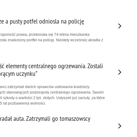
e a pusty potfel odniosla na policję
znajomość prawa, przekonała się 74-letnia mieszkanka
ła znaleziony portfel na policję. Niestety wcześniej ukradła z
ść elementy centralnego ogrzewania. Zostali
gorącym uczynku”
anci zatrzymali dwóch sprawców usiłowania kradzieży
ch stanowiących podzespoły centralnego ogrzewania. Swoim
 szkody o wartości 2 tyś. złotych. Usłyszeli już zarzuty ,za które
 5 lat pozbawienia wolności.
kradał auta. Zatrzymali go tomaszowscy