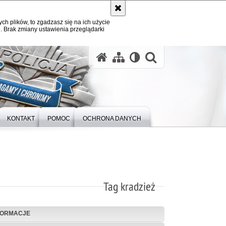
ych plików, to zgadzasz się na ich użycie
. Brak zmiany ustawienia przeglądarki
otwórz wysz
KONTAKT
POMOC
OCHRONA DANYCH
Tag kradzież
FORMACJE