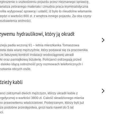
i zgłoszenie o uszkodzeniu pojazdu przez nieznanego sprawcę,
 analiza zebranego materiału i żmudna praca kryminalistyczna
liła wytypować sprawcę i ustalić, iż było to nieudolne włamanie
ędzi o wartości 800 zł. z wnętrza innego pojazdu. Za oba czyny
t pozbawienia wolności.
zywemu hydraulikowi, który ją okradł
odzieja padła wczoraj 91 – letnia mieszkanka Tomaszowa
eta dała wiarę mężczyźnie, który podawał się za pracownika
e fałszywej kontroli instalacji wodociągowej ukradł
i oraz pamiątkową biżuterię. Policjanci ostrzegają przed
ą daleko idącą ostrożność przy rozmowach telefonicznych i
szkania obcych osób.
zieży kabli
nci zatrzymali dwóch mężczyzn, którzy ukradli kable z
ergetycznej o wartości 3800 zł. Całość skradzionego mienia
o prawowitemu właścicielowi. Podejrzanym, którzy byli już
za podobne przestępstwa, grozi kara nawet do 5 lat
ci.