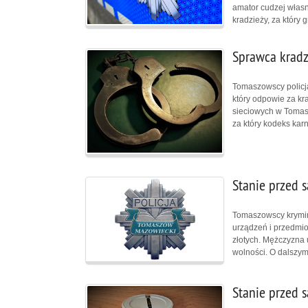
amator cudzej własn
kradzieży, za który 
Sprawca kradz
Tomaszowscy policja
który odpowie za kra
sieciowych w Tomasz
za który kodeks kar
Stanie przed 
Tomaszowscy kryminal
urządzeń i przedmi
złotych. Mężczyzna u
wolności. O dalszym
Stanie przed 