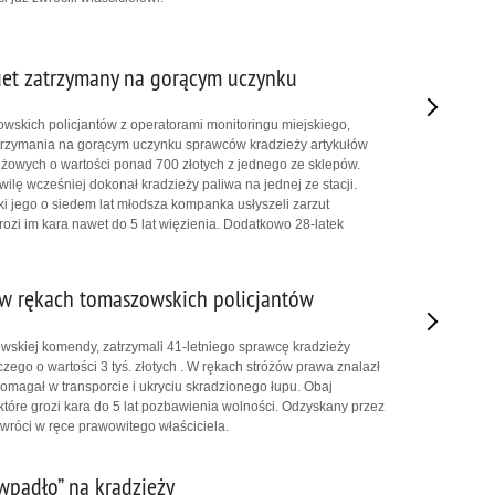
uet zatrzymany na gorącym uczynku
skich policjantów z operatorami monitoringu miejskiego,
trzymania na gorącym uczynku sprawców kradzieży artykułów
żowych o wartości ponad 700 złotych z jednego ze sklepów.
ilę wcześniej dokonał kradzieży paliwa na jednej ze stacji.
ki jego o siedem lat młodsza kompanka usłyszeli zarzut
grozi im kara nawet do 5 lat więzienia. Dodatkowo 28-latek
 w rękach tomaszowskich policjantów
owskiej komendy, zatrzymali 41-letniego sprawcę kradzieży
zego o wartości 3 tyś. złotych . W rękach stróżów prawa znalazł
 pomagał w transporcie i ukryciu skradzionego łupu. Obaj
 które grozi kara do 5 lat pozbawienia wolności. Odzyskany przez
 wróci w ręce prawowitego właściciela.
wpadło” na kradzieży