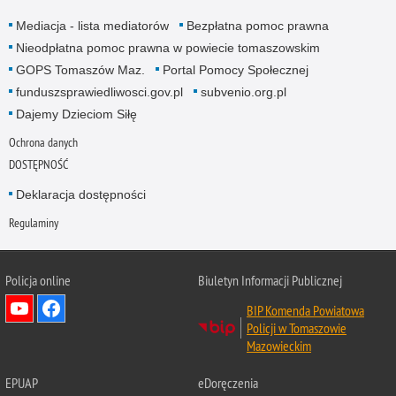
Mediacja - lista mediatorów
Bezpłatna pomoc prawna
Nieodpłatna pomoc prawna w powiecie tomaszowskim
GOPS Tomaszów Maz.
Portal Pomocy Społecznej
funduszsprawiedliwosci.gov.pl
subvenio.org.pl
Dajemy Dzieciom Siłę
Ochrona danych
DOSTĘPNOŚĆ
Deklaracja dostępności
Regulaminy
Policja online
Biuletyn Informacji Publicznej
BIP Komenda Powiatowa
Policji w Tomaszowie
Mazowieckim
EPUAP
eDoręczenia