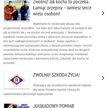
Zwolnij! Jak kocha to poczeka.
Łamiąc przepisy – łamiesz serce
wielu osobom!
Walentynki to doskonała okazja aby
przypomnieć wszystkim , nie tylko tym zakochanym, że pośpiech tak
jak w miłości tak i na drodze nie jest wskazany :). Nadmierna
prędkość nadal pozostaje jedną z głównych przyczyn wypadków, w
tym tych najtragiczniejszych w skutkach. Jadąc zgodnie z
obowiązującymi przepisami dbasz o bezpieczeństwo swoje i innych
uczestników ruchu. Podczas prowadzonej dzisiaj akcji na drogach
powiatu tomaszowskiego, policjanci ruchu drogowego rozdawali
zapachowe serduszka z wymowną treścią: „Zwolnij! Jak kocha, to
poczeka”.
ZWOLNIJ! SZKODA ŻYCIA!
Zbliżający się przedłużony weekend majowy
dla wielu Polaków będzie okazją do
zaplanowania dłuższego wypoczynku.
„KASKADOWY POMIAR