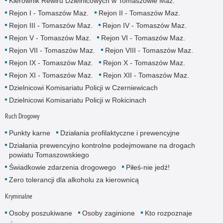
Kierownik Rewiru Dzielnicowych w Tomaszowie Maz.
Rejon I - Tomaszów Maz.
Rejon II - Tomaszów Maz.
Rejon III - Tomaszów Maz.
Rejon IV - Tomaszów Maz.
Rejon V - Tomaszów Maz.
Rejon VI - Tomaszów Maz.
Rejon VII - Tomaszów Maz.
Rejon VIII - Tomaszów Maz.
Rejon IX - Tomaszów Maz.
Rejon X - Tomaszów Maz.
Rejon XI - Tomaszów Maz.
Rejon XII - Tomaszów Maz.
Dzielnicowi Komisariatu Policji w Czerniewicach
Dzielnicowi Komisariatu Policji w Rokicinach
Ruch Drogowy
Punkty karne
Działania profilaktyczne i prewencyjne
Działania prewencyjno kontrolne podejmowane na drogach
powiatu Tomaszowskiego
Świadkowie zdarzenia drogowego
Piłeś-nie jedź!
Zero tolerancji dla alkoholu za kierownicą
Kryminalne
Osoby poszukiwane
Osoby zaginione
Kto rozpoznaje