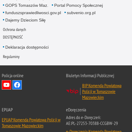
GOPS Tomaszów Maz.
Portal Pomocy Społecznej
funduszsprawiedliwosci.gov.pl
subvenio.org.pl
Dajemy Dzieciom Siłę
Ochrona danych
DOSTĘPNOŚĆ
Deklaracja dostępności
Regulaminy
Policja online
Biuletyn Informacji Publicznej
BIP Komenda Powiatowa
Policji w Tomaszowie
Mazowieckim
EPUAP
eDoręczenia
Adres do e-Doręczeń:
EPUAP Komenda Powiatowa Policji w
AE:PL-27253-70388-CCGBW-29
Tomaszowie Mazowieckim
e-Doręczenia Komenda Powiatowa