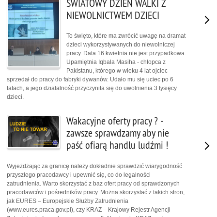
ŚWIATOWY DZIEŃ WALKI Z
NIEWOLNICTWEM DZIECI
To święto, które ma zwrócić uwagę na dramat
dzieci wykorzystywanych do niewolniczej
pracy. Data 16 kwietnia nie jest przypadkowa.
Upamiętnia Iqbala Masiha - chłopca z
Pakistanu, którego w wieku 4 lat ojciec
sprzedał do pracy do fabryki dywanów. Udało mu się uciec po 6
latach, a jego działalność przyczyniła się do uwolnienia 3 tysięcy
dzieci.
Wakacyjne oferty pracy ? -
zawsze sprawdzamy aby nie
paść ofiarą handlu ludźmi !
Wyjeżdżając za granicę należy dokładnie sprawdzić wiarygodność
przyszłego pracodawcy i upewnić się, co do legalności
zatrudnienia. Warto skorzystać z baz ofert pracy od sprawdzonych
pracodawców i pośredników pracy. Można skorzystać z takich stron,
jak EURES – Europejskie Służby Zatrudnienia
(www.eures.praca.gov.pl), czy KRAZ – Krajowy Rejestr Agencji