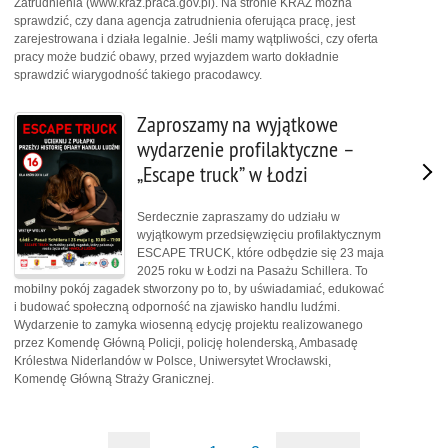
Zatrudnienia (www.kraz.praca.gov.pl). Na stronie KRAZ można
sprawdzić, czy dana agencja zatrudnienia oferująca pracę, jest
zarejestrowana i działa legalnie. Jeśli mamy wątpliwości, czy oferta
pracy może budzić obawy, przed wyjazdem warto dokładnie
sprawdzić wiarygodność takiego pracodawcy.
Zaproszamy na wyjątkowe
wydarzenie profilaktyczne –
„Escape truck” w Łodzi
Serdecznie zapraszamy do udziału w
wyjątkowym przedsięwzięciu profilaktycznym
ESCAPE TRUCK, które odbędzie się 23 maja
2025 roku w Łodzi na Pasażu Schillera. To
mobilny pokój zagadek stworzony po to, by uświadamiać, edukować
i budować społeczną odporność na zjawisko handlu ludźmi.
Wydarzenie to zamyka wiosenną edycję projektu realizowanego
przez Komendę Główną Policji, policję holenderską, Ambasadę
Królestwa Niderlandów w Polsce, Uniwersytet Wrocławski,
Komendę Główną Straży Granicznej.