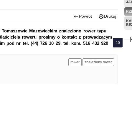
JA
RZ
Powrót
Drukuj
KA
BE
j w Tomaszowie Mazowieckim znaleziono rower typu
łaściciela roweru prosimy o kontakt z prowadzącym
m pod nr tel. (44) 726 10 29, tel. kom. 516 432 920
rower
znaleziony rower