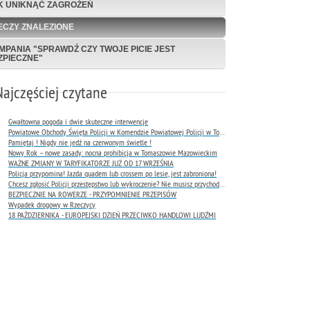
K UNIKNĄĆ ZAGROŻEŃ
ECZY ZNALEZIONE
MPANIA "SPRAWDŹ CZY TWOJE PICIE JEST
ZPIECZNE"
Najczęściej czytane
Gwałtowna pogoda i dwie skuteczne interwencje
Powiatowe Obchody Święta Policji w Komendzie Powiatowej Policji w Tomaszowie Mazowieckim
Pamiętaj ! Nigdy nie jedź na czerwonym świetle !
Nowy Rok – nowe zasady: nocna prohibicja w Tomaszowie Mazowieckim
WAŻNE ZMIANY W TARYFIKATORZE JUŻ OD 17 WRZEŚNIA
Policja przypomina! Jazda quadem lub crossem po lesie, jest zabroniona!
Chcesz zgłosić Policji przestępstwo lub wykroczenie? Nie musisz przychodzić do komendy !
BEZPIECZNIE NA ROWERZE - PRZYPOMNIENIE PRZEPISÓW
Wypadek drogowy w Rzeczycy
18 PAŹDZIERNIKA - EUROPEJSKI DZIEŃ PRZECIWKO HANDLOWI LUDŹMI