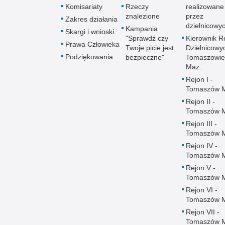
Komisariaty
Rzeczy
realizowane
znalezione
przez
Zakres działania
dzielnicowy
Kampania
Skargi i wnioski
"Sprawdź czy
Kierownik R
Prawa Człowieka
Twoje picie jest
Dzielnicowy
Podziękowania
bezpieczne"
Tomaszowie
Maz.
Rejon I -
Tomaszów 
Rejon II -
Tomaszów 
Rejon III -
Tomaszów 
Rejon IV -
Tomaszów 
Rejon V -
Tomaszów 
Rejon VI -
Tomaszów 
Rejon VII -
Tomaszów 