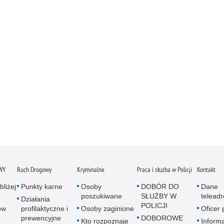
WY
Ruch Drogowy
Kryminalne
Praca i służba w Policji
Kontakt
bliżej
Punkty karne
Osoby
DOBÓR DO
Dane
poszukiwane
SŁUŻBY W
telead
Działania
POLICJI
ów
profilaktyczne i
Osoby zaginione
Oficer
prewencyjne
DOBOROWE
Kto rozpoznaje
Informa