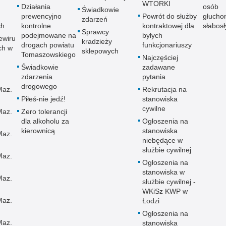
WTORKI
Działania
osób
Świadkowie
prewencyjno
Powrót do służby
głucho
zdarzeń
ch
kontrolne
kontraktowej dla
słabos
Sprawcy
podejmowane na
byłych
ewiru
kradzieży
drogach powiatu
funkcjonariuszy
ch w
sklepowych
Tomaszowskiego
Najczęściej
Świadkowie
zadawane
zdarzenia
pytania
drogowego
Maz.
Rekrutacja na
Piłeś-nie jedź!
stanowiska
cywilne
Maz.
Zero tolerancji
dla alkoholu za
Ogłoszenia na
kierownicą
stanowiska
Maz.
niebędące w
służbie cywilnej
Maz.
Ogłoszenia na
stanowiska w
Maz.
służbie cywilnej -
WKiSz KWP w
Maz.
Łodzi
Ogłoszenia na
Maz.
stanowiska