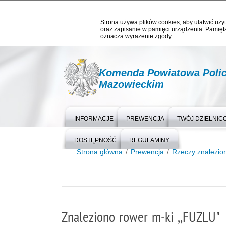
Strona używa plików cookies, aby ułatwić użyt
oraz zapisanie w pamięci urządzenia. Pamięta
oznacza wyrażenie zgody.
Komenda Powiatowa Polic
Mazowieckim
INFORMACJE
PREWENCJA
TWÓJ DZIELNIC
DOSTĘPNOŚĆ
REGULAMINY
Strona główna
Prewencja
Rzeczy znalezio
Znaleziono rower m-ki ,,FUZLU"