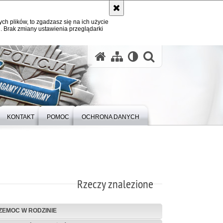
ych plików, to zgadzasz się na ich użycie
. Brak zmiany ustawienia przeglądarki
otwórz wysz
KONTAKT
POMOC
OCHRONA DANYCH
Rzeczy znalezione
ZEMOC W RODZINIE