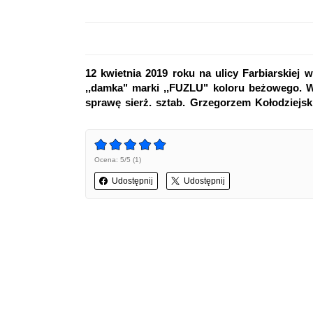
12 kwietnia 2019 roku na ulicy Farbiarskie
,,damka" marki ,,FUZLU" koloru beżowego. W
sprawę sierż. sztab. Grzegorzem Kołodziejski
Ocena: 5/5 (1)
Udostępnij
Udostępnij