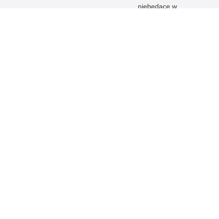
niebędące w
służbie cywilnej -
Maz.
WKiSz KWP w
Łodzi
Maz.
Maz.
Maz.
Maz.
ch