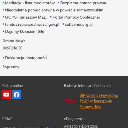
Mediacja - lista mediatorów
Bezpłatna pomoc prawna
Nieodpłatna pomoc prawna w powiecie tomaszowskim
GOPS Tomaszów Maz.
Portal Pomocy Społecznej
funduszsprawiedliwosci.gov.pl
subvenio.org.pl
Dajemy Dzieciom Siłę
Ochrona danych
DOSTĘPNOŚĆ
Deklaracja dostępności
Regulaminy
Policja online
Biuletyn Informacji Publicznej
BIP Komenda Powiatowa
Policji w Tomaszowie
Mazowieckim
EPUAP
eDoręczenia
Adres do e-Doręczeń: