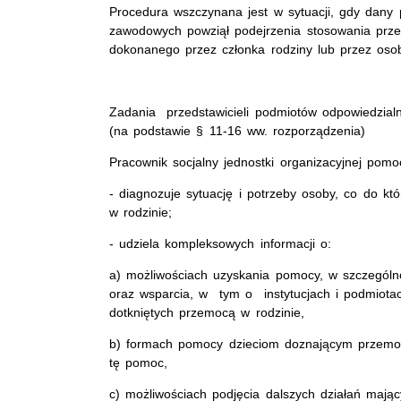
Procedura wszczynana jest w sytuacji, gdy dany
zawodowych powziął podejrzenia stosowania prz
dokonanego przez członka rodziny lub przez oso
Zadania przedstawicieli podmiotów odpowiedzialn
(na podstawie § 11-16 ww. rozporządzenia)
Pracownik socjalny jednostki organizacyjnej pomo
- diagnozuje sytuację i potrzeby osoby, co do któr
w rodzinie;
- udziela kompleksowych informacji o:
a) możliwościach uzyskania pomocy, w szczególno
oraz wsparcia, w tym o instytucjach i podmiota
dotkniętych przemocą w rodzinie,
b) formach pomocy dzieciom doznającym przemocy
tę pomoc,
c) możliwościach podjęcia dalszych działań mający