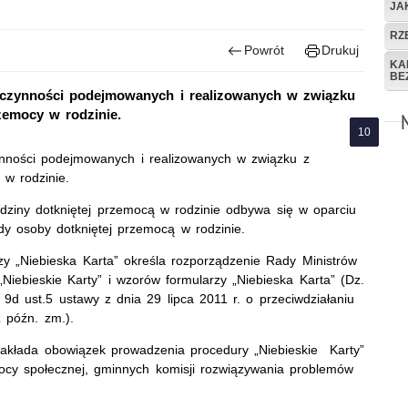
JA
RZ
Powrót
Drukuj
KA
BE
ł czynności podejmowanych i realizowanych w związku
zemocy w rodzinie.
ynności podejmowanych i realizowanych w związku z
w rodzinie.
dziny dotkniętej przemocą w rodzinie odbywa się w oparciu
dy osoby dotkniętej przemocą w rodzinie.
zy „Niebieska Karta” określa rozporządzenie Rady Ministrów
Niebieskie Karty” i wzorów formularzy „Niebieska Karta” (Dz.
9d ust.5 ustawy z dnia 29 lipca 2011 r. o przeciwdziałaniu
 późn. zm.).
nakłada obowiązek prowadzenia procedury „Niebieskie Karty”
mocy społecznej, gminnych komisji rozwiązywania problemów