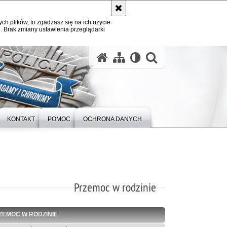
ych plików, to zgadzasz się na ich użycie
. Brak zmiany ustawienia przeglądarki
otwórz wysz
KONTAKT
POMOC
OCHRONA DANYCH
Przemoc w rodzinie
ZEMOC W RODZINIE