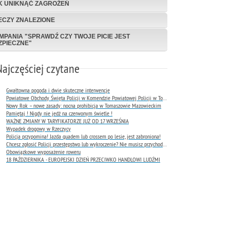
K UNIKNĄĆ ZAGROŻEŃ
ECZY ZNALEZIONE
MPANIA "SPRAWDŹ CZY TWOJE PICIE JEST
ZPIECZNE"
Najczęściej czytane
Gwałtowna pogoda i dwie skuteczne interwencje
Powiatowe Obchody Święta Policji w Komendzie Powiatowej Policji w Tomaszowie Mazowieckim
Nowy Rok – nowe zasady: nocna prohibicja w Tomaszowie Mazowieckim
Pamiętaj ! Nigdy nie jedź na czerwonym świetle !
WAŻNE ZMIANY W TARYFIKATORZE JUŻ OD 17 WRZEŚNIA
Wypadek drogowy w Rzeczycy
Policja przypomina! Jazda quadem lub crossem po lesie, jest zabroniona!
Chcesz zgłosić Policji przestępstwo lub wykroczenie? Nie musisz przychodzić do komendy !
Obowiązkowe wyposażenie roweru
18 PAŹDZIERNIKA - EUROPEJSKI DZIEŃ PRZECIWKO HANDLOWI LUDŹMI