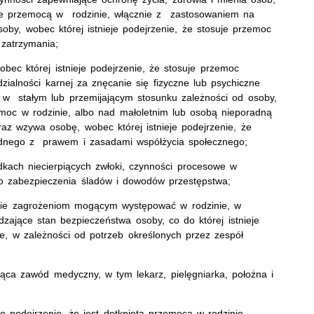
ięte przemocą w rodzinie, włącznie z zastosowaniem na
by, wobec której istnieje podejrzenie, że stosuje przemoc
zatrzymania;
obec której istnieje podejrzenie, że stosuje przemoc
ialności karnej za znęcanie się fizyczne lub psychiczne
 w stałym lub przemijającym stosunku zależności od osoby,
zemoc w rodzinie, albo nad małoletnim lub osobą nieporadną
raz wzywa osobę, wobec której istnieje podejrzenie, że
dnego z prawem i zasadami współżycia społecznego;
kach niecierpiących zwłoki, czynności procesowe w
o zabezpieczenia śladów i dowodów przestępstwa;
anie zagrożeniom mogącym występować w rodzinie, w
zające stan bezpieczeństwa osoby, co do której istnieje
ie, w zależności od potrzeb określonych przez zespół
jąca zawód medyczny, w tym lekarz, pielęgniarka, położna i
je podejrzenie, że jest dotknięta przemocą w rodzinie,