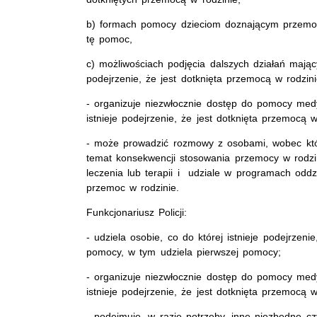
b) formach pomocy dzieciom doznającym przemocy
tę pomoc,
c) możliwościach podjęcia dalszych działań mający
podejrzenie, że jest dotknięta przemocą w rodzini
- organizuje niezwłocznie dostęp do pomocy medy
istnieje podejrzenie, że jest dotknięta przemocą w
- może prowadzić rozmowy z osobami, wobec który
temat konsekwencji stosowania przemocy w rodzin
leczenia lub terapii i udziale w programach odd
przemoc w rodzinie.
Funkcjonariusz Policji:
- udziela osobie, co do której istnieje podejrzen
pomocy, w tym udziela pierwszej pomocy;
- organizuje niezwłocznie dostęp do pomocy medy
istnieje podejrzenie, że jest dotknięta przemocą w
- podejmuje, w razie potrzeby, inne niezbędne cz