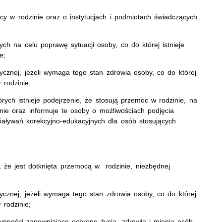
 w rodzinie oraz o instytucjach i podmiotach świadczących
ch na celu poprawę sytuacji osoby, co do której istnieje
e;
cznej, jeżeli wymaga tego stan zdrowia osoby, co do której
 rodzinie;
ch istnieje podejrzenie, że stosują przemoc w rodzinie, na
ie oraz informuje te osoby o możliwościach podjęcia
ziaływań korekcyjno-edukacyjnych dla osób stosujących
ie, że jest dotknięta przemocą w rodzinie, niezbędnej
cznej, jeżeli wymaga tego stan zdrowia osoby, co do której
 rodzinie;
ynności zapewniające ochronę życia, zdrowia i mienia osób,