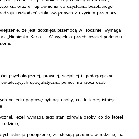
wsparcia oraz o uprawnieniu do uzyskania bezpłatnego
i rodzaju uszkodzeń ciała związanych z użyciem przemocy
 podejrzenie, że jest dotknięta przemocą w rodzinie, wymaga
larz „Niebieska Karta — A” wypełnia przedstawiciel podmiotu
ziona.
ci psychologicznej, prawnej, socjalnej i pedagogicznej,
h świadczących specjalistyczną pomoc na rzecz osób
ych na celu poprawę sytuacji osoby, co do której istnieje
ie
cznej, jeżeli wymaga tego stan zdrowia osoby, co do której
 rodzinie;
ch istnieje podejrzenie, że stosują przemoc w rodzinie, na