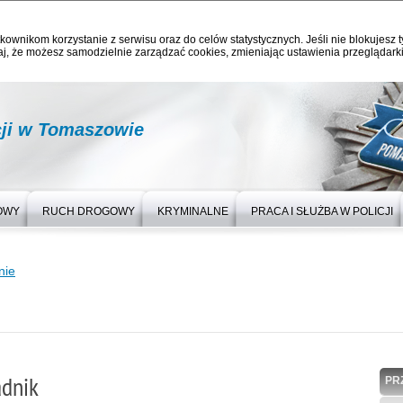
kownikom korzystanie z serwisu oraz do celów statystycznych. Jeśli nie blokujesz t
j, że możesz samodzielnie zarządzać cookies, zmieniając ustawienia przeglądarki
ji w Tomaszowie
OWY
RUCH DROGOWY
KRYMINALNE
PRACA I SŁUŻBA W POLICJI
nie
adnik
PR