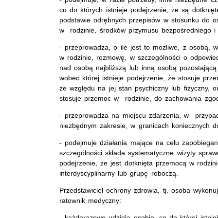
co do których istnieje podejrzenie, że są dotkn
podstawie odrębnych przepisów w stosunku do oso
w rodzinie, środków przymusu bezpośredniego i 
- przeprowadza, o ile jest to możliwe, z osobą, w
w rodzinie, rozmowę, w szczególności o odpowiedz
nad osobą najbliższą lub inną osobą pozostającą
wobec której istnieje podejrzenie, że stosuje pr
ze względu na jej stan psychiczny lub fizyczny, o
stosuje przemoc w rodzinie, do zachowania zgo
- przeprowadza na miejscu zdarzenia, w przypad
niezbędnym zakresie, w granicach koniecznych d
- podejmuje działania mające na celu zapobieg
szczególności składa systematyczne wizyty sprawd
podejrzenie, że jest dotknięta przemocą w rodzin
interdyscyplinarny lub grupę roboczą.
Przedstawiciel ochrony zdrowia, tj. osoba wykonu
ratownik medyczny:
- każdorazowo udziela osobie, co do której istnie