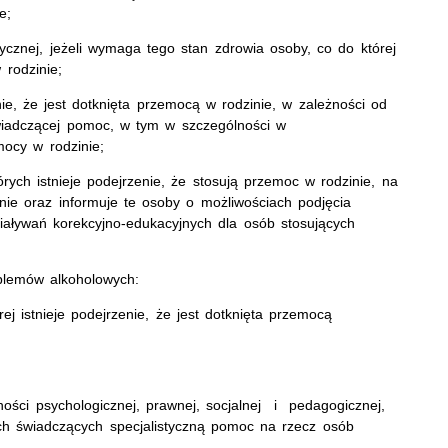
e;
cznej, jeżeli wymaga tego stan zdrowia osoby, co do której
 rodzinie;
nie, że jest dotknięta przemocą w rodzinie, w zależności od
wiadczącej pomoc, w tym w szczególności w
mocy w rodzinie;
ch istnieje podejrzenie, że stosują przemoc w rodzinie, na
ie oraz informuje te osoby o możliwościach podjęcia
ziaływań korekcyjno-edukacyjnych dla osób stosujących
oblemów alkoholowych:
ej istnieje podejrzenie, że jest dotknięta przemocą
ści psychologicznej, prawnej, socjalnej i pedagogicznej,
ch świadczących specjalistyczną pomoc na rzecz osób