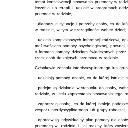
temat konsekwencji stosowania przemocy w rodzin
leczenia lub terapii i udziale w programach odd
przemoc w rodzinie;
- diagnozuje sytuację i potrzeby osoby, co do któr
w rodzinie, w tym w szczególności wobec dzieci;
- udziela kompleksowych informacji rodzicowi, o
możliwościach pomocy psychologicznej, prawnej, 
o formach pomocy dzieciom świadczonych przez i
rzecz osób dotkniętych przemocą w rodzinie.
Członkowie zespołu interdyscyplinarnego lub grup
- udzielają pomocy osobie, co do której istnieje 
- podejmują działania w stosunku do osoby, wobe
rodzinie, w celu zaprzestania stosowania tego r
- zapraszają osobę, co do której istnieje podejrz
zespołu interdyscyplinarnego lub grupy roboczej;
- opracowują indywidualny plan pomocy dla osoby, 
przemocą w rodzinie, i jej rodziny, który zawie