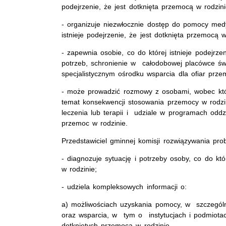
podejrzenie, że jest dotknięta przemocą w rodzini
- organizuje niezwłocznie dostęp do pomocy medy
istnieje podejrzenie, że jest dotknięta przemocą w
- zapewnia osobie, co do której istnieje podejrze
potrzeb, schronienie w całodobowej placówce ś
specjalistycznym ośrodku wsparcia dla ofiar prze
- może prowadzić rozmowy z osobami, wobec który
temat konsekwencji stosowania przemocy w rodzin
leczenia lub terapii i udziale w programach odd
przemoc w rodzinie.
Przedstawiciel gminnej komisji rozwiązywania pr
- diagnozuje sytuację i potrzeby osoby, co do któr
w rodzinie;
- udziela kompleksowych informacji o:
a) możliwościach uzyskania pomocy, w szczególno
oraz wsparcia, w tym o instytucjach i podmiota
dotkniętych przemocą w rodzinie,